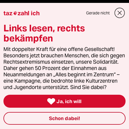
Anzeigen
taz
zahl ich
Gerade nicht

Links lesen, rechts
bekämpfen
Fragen & Hilfe
Mit doppelter Kraft für eine offene Gesellschaft!
Feedback
Besonders jetzt brauchen Menschen, die sich gegen
Rechtsextremismus einsetzen, unsere Solidarität.
Daher gehen 50 Prozent der Einnahmen aus
Aboservice
Neuanmeldungen an „Alles beginnt im Zentrum“ –
eine Kampagne, die bedrohte linke Kulturzentren
ePaper Login
und Jugendorte unterstützt. Sind Sie dabei?
Downloads für Abonnierende

Ja, ich will
Schon dabei!
© 2026 taz Verlags und Vertriebs GmbH
Alle Rechte vorbehalten. Bei rechtlichen Fragen oder für Genehmigungen