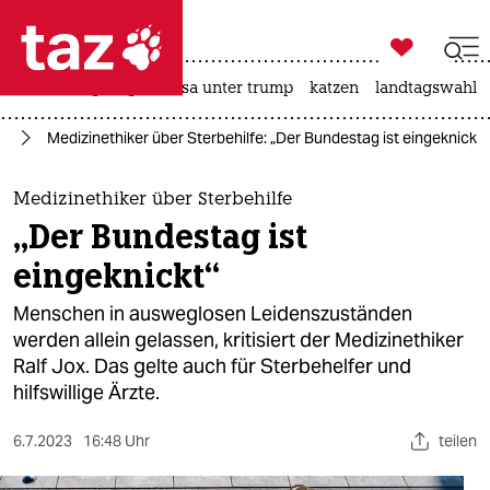

taz zahl ich
hitze
bergsteigen
usa unter trump
katzen
landtagswahl i

taz zahl ich
ag
Medizinethiker über Sterbehilfe: „Der Bundestag ist eingeknickt“
taz zahl ich
themen
Medizinethiker über Sterbehilfe
„Der Bundestag ist
politik
eingeknickt“
öko
Menschen in ausweg­losen Leidenszuständen
werden allein gelassen, kritisiert der Medizinethiker
gesellschaft
Ralf Jox. Das gelte auch für Sterbehelfer und
hilfswillige Ärzte.
kultur
sport
6.7.2023
16:48 Uhr
teilen