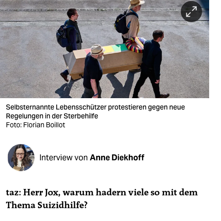
berlin
nord
wahrheit
verlag
verlag
veranstaltungen
Selbsternannte Lebensschützer protestieren gegen neue
Regelungen in der Sterbehilfe
shop
Foto: Florian Boillot
fragen & hilfe
Interview von
Anne Diekhoff
unterstützen
abo
taz:
Herr Jox,
warum hadern viele so mit dem
genossenschaft
Thema Suizidhilfe?