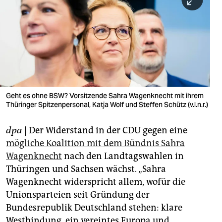
berlin
nord
wahrheit
verlag
verlag
Geht es ohne BSW? Vorsitzende Sahra Wagenknecht mit ihrem
Thüringer Spitzenpersonal, Katja Wolf und Steffen Schütz (v.l.n.r.)
veranstaltungen
shop
dpa
| Der Widerstand in der CDU gegen eine
mögliche Koalition mit dem Bündnis Sahra
fragen & hilfe
Wagenknecht
nach den Landtagswahlen in
unterstützen
Thüringen und Sachsen wächst. „Sahra
Wagenknecht widerspricht allem, wofür die
abo
Unionsparteien seit Gründung der
genossenschaft
Bundesrepublik Deutschland stehen: klare
Westbindung, ein vereintes Europa und