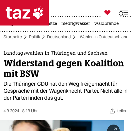

taz zahl ich
krieg in der ukraine
hitze
niedrigwasser
waldbrände

taz zahl ich
Startseite
Politik
Deutschland
Wahlen in Ostdeutschland 
taz zahl ich
themen
Landtagswahlen in Thüringen und Sachsen
Widerstand gegen Koalition
politik
mit BSW
öko
Die Thüringer CDU hat den Weg freigemacht für
Gespräche mit der Wagenknecht-Partei. Nicht alle in
gesellschaft
der Partei finden das gut.
kultur
4.9.2024
8:19 Uhr
teilen
sport