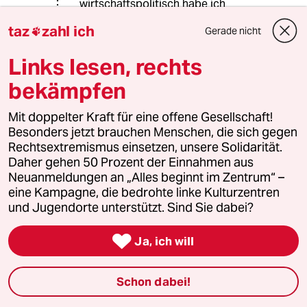
wirtschaftspolitisch habe ich
geschrieben - und was soll daran
taz
zahl ich
Gerade nicht

jetzt verkehrt sein? Sie können mir ja
mal an Hand des BSW-Programms
Links lesen, rechts
erklären, wo sie da
"kommunistisches" drin finden wollen
bekämpfen
und weshalb die dort vertretenen
Ansichten nicht gesellschaftlich, wie
Mit doppelter Kraft für eine offene Gesellschaft!
wirtschaftlich "bewahrend" formuliert
Besonders jetzt brauchen Menschen, die sich gegen
und angelegt sein sollen -
Rechtsextremismus einsetzen, unsere Solidarität.
konservativ eben. Das fängt bei
Daher gehen 50 Prozent der Einnahmen aus
Wirtschaftspolitik an, geht über
Neuanmeldungen an „Alles beginnt im Zentrum“ –
Energie und Schulpolitik und findet
eine Kampagne, die bedrohte linke Kulturzentren
bei Klima- und Migrationspolitik den
und Jugendorte unterstützt. Sind Sie dabei?
traurigen Abschluss. Ich finde das
Programm an den meisten Stellen

Ja, ich will
schlecht, nicht, dass mir hier einer
verkehrte Sympathien unterstellt --
was ich anmerke ist dieser
Schon dabei!
desaströse Umgang mit dieser
Partei. Da wird geunkt und gewarnt