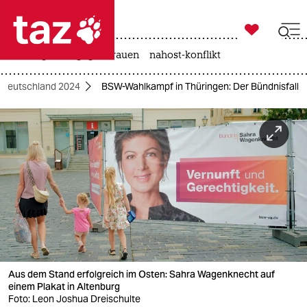

taz zahl ich
hitze
gewalt gegen frauen
nahost-konflikt

taz zahl ich
tdeutschland 2024
BSW-Wahlkampf in Thüringen: Der Bündnisfall
taz zahl ich
themen
politik
öko
gesellschaft
kultur
Aus dem Stand erfolgreich im Osten: Sahra Wagenknecht auf
sport
einem Plakat in Altenburg
Foto: Leon Joshua Dreischulte