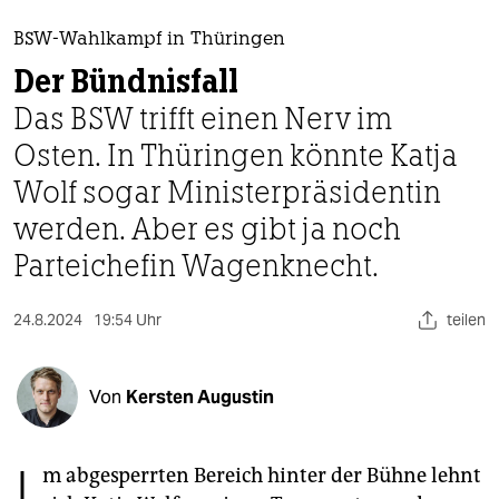
berlin
BSW-Wahlkampf in Thüringen
nord
Der Bündnisfall
wahrheit
Das BSW trifft einen Nerv im
Osten. In Thüringen könnte Katja
verlag
Wolf sogar Ministerpräsidentin
verlag
werden. Aber es gibt ja noch
veranstaltungen
Parteichefin Wagenknecht.
shop
24.8.2024
19:54 Uhr
teilen
fragen & hilfe
unterstützen
Von
Kersten Augustin
abo
genossenschaft
m abgesperrten Bereich hinter der Bühne lehnt