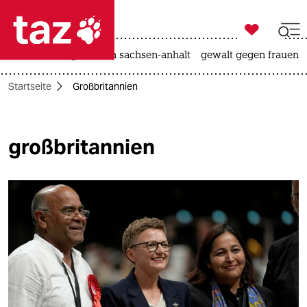

taz zahl ich
hitze
landtagswahl in sachsen-anhalt
gewalt gegen frauen

taz zahl ich
Startseite
Großbritannien
taz zahl ich
themen
großbritannien
politik
öko
gesellschaft
kultur
sport