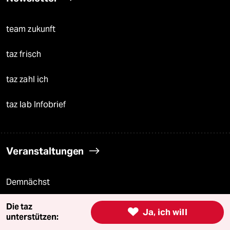
team zukunft
taz frisch
taz zahl ich
taz lab Infobrief
Veranstaltungen
Demnächst
Die taz
Vor Ort

Ja, ich will
unterstützen: