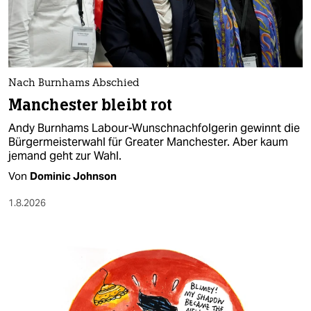
berlin
nord
wahrheit
Nach Burnhams Abschied
verlag
Manchester bleibt rot
verlag
Andy Burnhams Labour-Wunschnachfolgerin gewinnt die
Bürgermeisterwahl für Greater Manchester. Aber kaum
veranstaltungen
jemand geht zur Wahl.
shop
Von
Dominic Johnson
fragen & hilfe
1.8.2026
unterstützen
abo
genossenschaft