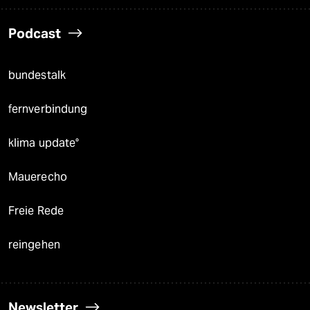
Podcast
bundestalk
fernverbindung
klima update°
Mauerecho
Freie Rede
reingehen
Newsletter