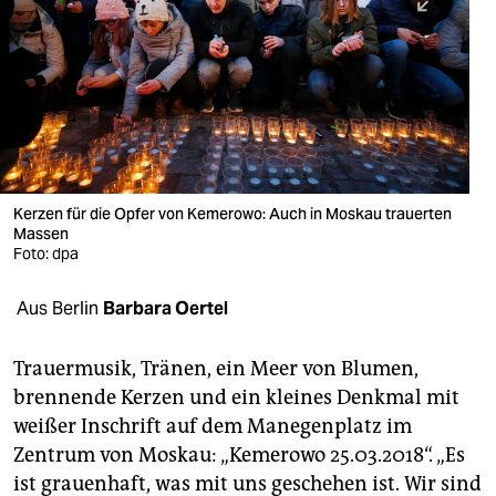
berlin
nord
wahrheit
verlag
verlag
Kerzen für die Opfer von Kemerowo: Auch in Moskau trauerten
Massen
veranstaltungen
Foto: dpa
shop
Aus Berlin
Barbara Oertel
fragen & hilfe
unterstützen
Trauermusik, Tränen, ein Meer von Blumen,
brennende Kerzen und ein kleines Denkmal mit
abo
weißer Inschrift auf dem Manegenplatz im
Zentrum von Moskau: „Kemerowo 25.03.2018“. „Es
genossenschaft
ist grauenhaft, was mit uns geschehen ist. Wir sind