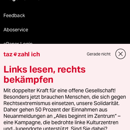
Feedback
Aboservice
ePaper Login
taz
zahl ich
Gerade nicht

Downloads für Abonnierende
Links lesen, rechts
bekämpfen
© 2026 taz Verlags und Vertriebs GmbH
Mit doppelter Kraft für eine offene Gesellschaft!
Alle Rechte vorbehalten. Bei rechtlichen Fragen oder für Genehmigungen
wenden Sie sich bitte an
lizenzen@taz.de
Besonders jetzt brauchen Menschen, die sich gegen
Rechtsextremismus einsetzen, unsere Solidarität.
Daher gehen 50 Prozent der Einnahmen aus
Feedback
Redaktionsstatut
Kommune-Richtlinien
KI-
Neuanmeldungen an „Alles beginnt im Zentrum“ –
eine Kampagne, die bedrohte linke Kulturzentren
Leitlinie
Informant
Datenschutz
Impressum
AGB
und Jugendorte unterstützt. Sind Sie dabei?