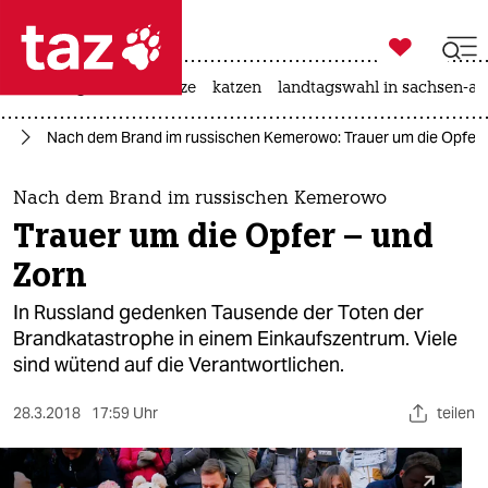

taz zahl ich
iran-krieg
ceuta
hitze
katzen
landtagswahl in sachsen-an

taz zahl ich
pa
Nach dem Brand im russischen Kemerowo: Trauer um die Opfer 
taz zahl ich
themen
Nach dem Brand im russischen Kemerowo
Trauer um die Opfer – und
politik
Zorn
öko
In Russland gedenken Tausende der Toten der
Brandkatastrophe in einem Einkaufszentrum. Viele
gesellschaft
sind wütend auf die Verantwortlichen.
kultur
28.3.2018
17:59 Uhr
teilen
sport