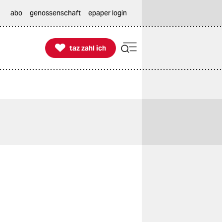
abo
genossenschaft
epaper login

taz zahl ich
taz zahl ich