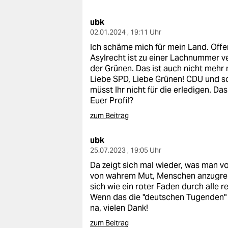
berlin
ubk
nord
02.01.2024 , 19:11 Uhr
wahrheit
Ich schäme mich für mein Land. Offen
Asylrecht ist zu einer Lachnummer 
verlag
der Grünen. Das ist auch nicht mehr 
Liebe SPD, Liebe Grünen! CDU und sc
verlag
müsst Ihr nicht für die erledigen. Da
Euer Profil?
veranstaltungen
zum Beitrag
shop
ubk
fragen & hilfe
25.07.2023 , 19:05 Uhr
Da zeigt sich mal wieder, was man v
unterstützen
von wahrem Mut, Menschen anzugreife
sich wie ein roter Faden durch alle 
abo
Wenn das die "deutschen Tugenden" s
na, vielen Dank!
genossenschaft
zum Beitrag