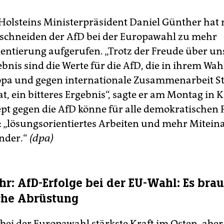
Holsteins Ministerpräsident Daniel Günther hat
schneiden der AfD bei der Europawahl zu mehr
entierung aufgerufen. „Trotz der Freude über un
bnis sind die Werte für die AfD, die in ihrem Wa
opa und gegen internationale Zusammenarbeit 
, ein bitteres Ergebnis“, sagte er am Montag in K
ept gegen die AfD könne für alle demokratischen 
: „lösungsorientiertes Arbeiten und mehr Mitein
nder.“
(dpa)
Uhr: AfD-Erfolge bei der EU-Wahl: Es bra
che Abrüstung
t bei der Europawahl stärkste Kraft im Osten, abe