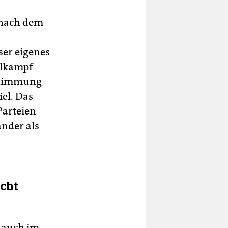
 nach dem
ser eigenes
hlkampf
Stimmung
iel. Das
Parteien
ander als
ucht
r auch im