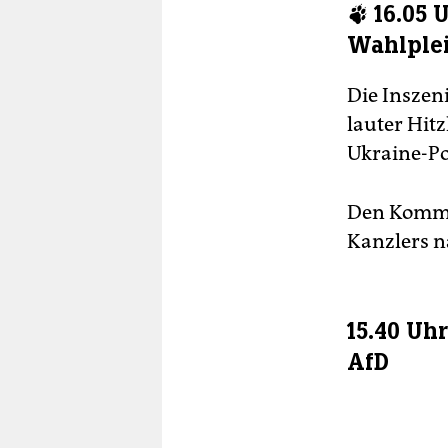
🐾 16.05
Wahlplei
Die Inszen
lauter Hitz
Ukraine-Po
Den Kommen
Kanzlers 
15.40 Uh
AfD