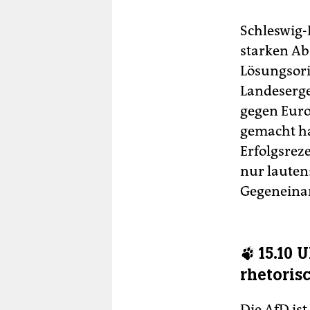
Schleswig-
starken Ab
Lösungsori
Landeserge
gegen Eur
gemacht hat
Erfolgsrez
nur lauten
Gegeneina
🐾 15.10 
rhetoris
Die AfD is