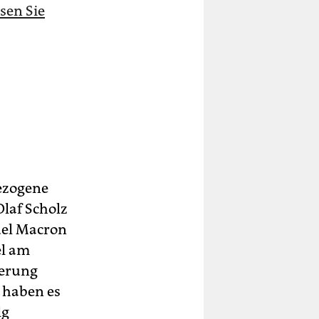
esen Sie
gezogene
laf Scholz
uel Macron
el am
ierung
 haben es
lg