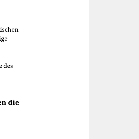
wischen
ige
e des
en die