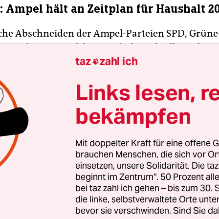
: Ampel hält an Zeitplan für Haushalt 20
che Abschneiden der Ampel-Parteien SPD, Grüne
 Auswirkungen auf die Haushaltsaufstellung für 
taz
zahl ich
sprecher Steffen Hebestreit bekräftigte am Mon

Zeitplan. Es bleibe beim Ziel, am 3. Juli im Kabine
Links lesen, r
skonformen Haushaltsentwurf zu beschließen. B
ehrere Gesprächsrunden von Kanzler Olaf Scholz
bekämpfen
r Robert Habeck (Grüne) und Finanzminister Chr
DP) mit einzelnen Ministern geben, die höhere A
Mit doppelter Kraft für eine offene G
 eigentlich vorgesehen. Der Zeitplan gilt allerdin
brauchen Menschen, die sich vor O
er Koalition als sehr ambitioniert, weil die Vors
einsetzen, unsere Solidarität. Die ta
ch weit auseinanderliegen.
(rtr)
beginnt im Zentrum“. 50 Prozent a
bei taz zahl ich gehen – bis zum 30
die linke, selbstverwaltete Orte unte
bevor sie verschwinden. Sind Sie da