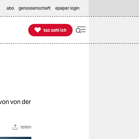
abo
genossenschaft
epaper login

taz zahl ich
taz zahl ich
 von von der
teilen