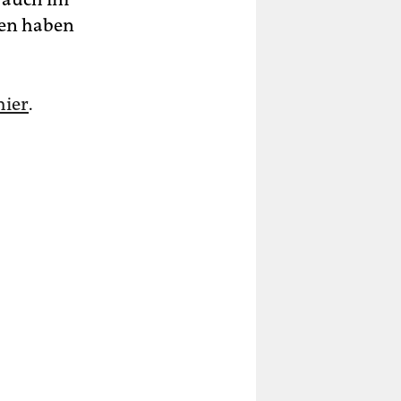
zen haben
hier
.