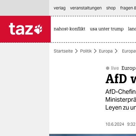
hautnavigation anspringen
hauptinhalt anspringen
footer anspringen
verlag
veranstaltungen
shop
fragen &
nahost-konflikt
usa unter trump
lan

taz zahl ich
taz zahl ich
Startseite
Politik
Europa
Europa
themen
politik
live
Europ
AfD w
öko
AfD-Chefin
gesellschaft
Ministerprä
Leyen zu un
kultur
sport
10.6.2024
9:32