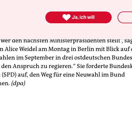
: AfD will regieren
t nach den starken Zugewinnen bei der Europawa

Ja, ich will
sten des Landes ihren Anspruch unterstrichen, r
enn Sie sich die Ergebnisse in Sachsen anschauen
 wer den nächsten Ministerpräsidenten stellt“, sa
n Alice Weidel am Montag in Berlin mit Blick auf 
hlen im September in drei ostdeutschen Bunde
 den Anspruch zu regieren.“ Sie forderte Bundes
z (SPD) auf, den Weg für eine Neuwahl im Bund
hen.
(dpa)