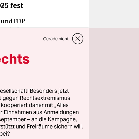
25 fest
 und FDP
2025 haben.
tag den
Gerade nicht
tt einen
echts
is dahin
 (SPD),
istian
usgaben
esellschaft! Besonders jetzt
gs auch
rt gegen Rechtsextremismus
tellungen
z kooperiert daher mit „Alles
ller Einnahmen aus Anmeldungen
. September – an die Kampagne,
rstützt und Freiräume sichern will,
bei?