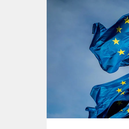
berlin
nord
wahrheit
verlag
verlag
veranstaltungen
shop
fragen & hilfe
unterstützen
abo
genossenschaft