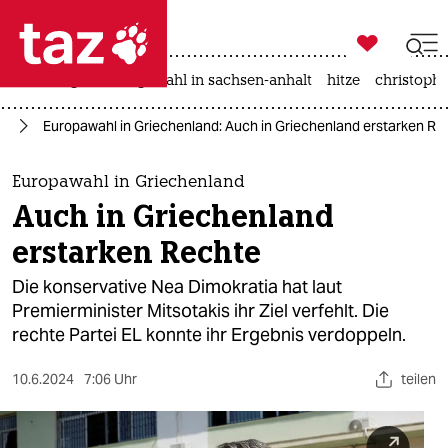

taz zahl ich
iran-krieg
landtagswahl in sachsen-anhalt
hitze
christophe

taz zahl ich
hl
Europawahl in Griechenland: Auch in Griechenland erstarken Re
taz zahl ich
themen
Europawahl in Griechenland
Auch in Griechenland
politik
erstarken Rechte
öko
Die konservative Nea Dimokratia hat laut
Premierminister Mitsotakis ihr Ziel verfehlt. Die
gesellschaft
rechte Partei EL konnte ihr Ergebnis verdoppeln.
kultur
10.6.2024
7:06 Uhr
teilen
sport