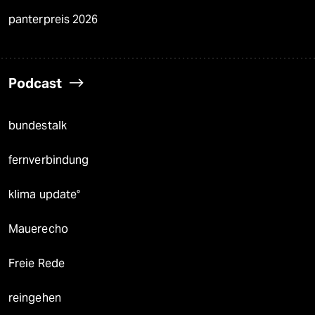
panterpreis 2026
Podcast
bundestalk
fernverbindung
klima update°
Mauerecho
Freie Rede
reingehen