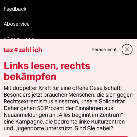
Feedback
Aboservice
ePaper Login
taz
zahl ich
Gerade nicht

Downloads für Abonnierende
Links lesen, rechts
bekämpfen
© 2026 taz Verlags und Vertriebs GmbH
Mit doppelter Kraft für eine offene Gesellschaft!
Alle Rechte vorbehalten. Bei rechtlichen Fragen oder für Genehmigungen
wenden Sie sich bitte an
lizenzen@taz.de
Besonders jetzt brauchen Menschen, die sich gegen
Rechtsextremismus einsetzen, unsere Solidarität.
Daher gehen 50 Prozent der Einnahmen aus
Feedback
Redaktionsstatut
Kommune-Richtlinien
KI-
Neuanmeldungen an „Alles beginnt im Zentrum“ –
eine Kampagne, die bedrohte linke Kulturzentren
Leitlinie
Informant
Datenschutz
Impressum
AGB
und Jugendorte unterstützt. Sind Sie dabei?