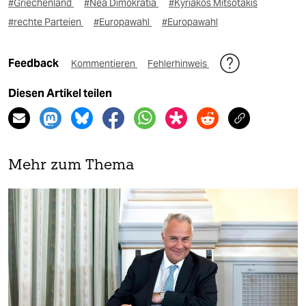
#Griechenland
#Nea Dimokratia
#Kyriakos Mitsotakis
#rechte Parteien
#Europawahl
#Europawahl
Feedback
Kommentieren
Fehlerhinweis
Diesen Artikel teilen
Mehr zum Thema