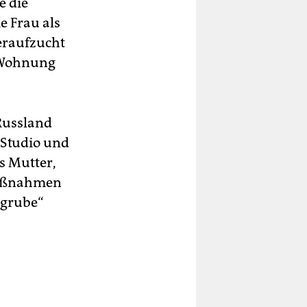
e die
e Frau als
eraufzucht
e Wohnung
 Russland
 Studio und
ls Mutter,
Maßnahmen
egrube“