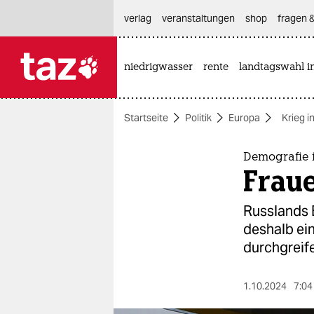
hautnavigation anspringen
hauptinhalt anspringen
footer anspringen
verlag
veranstaltungen
shop
fragen &
niedrigwasser
rente
landtagswahl i

taz zahl ich
taz zahl ich
Startseite
Politik
Europa
Krieg i
themen
politik
Demografie 
Frau
öko
Russlands 
gesellschaft
deshalb ein
durchgreif
kultur
sport
1.10.2024
7:04