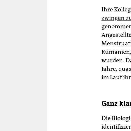
Ihre Kolle
zwingen z
genommen w
Angestellt
Menstruati
Rumänien, 
wurden. Da
Jahre, qua
im Lauf i
Ganz kla
Die Biolog
identifizie