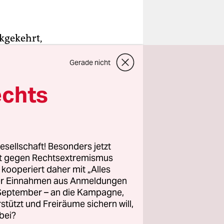
ckgekehrt,
are
Gerade nicht
, sagt der
echts
en
 Publikum
esellschaft! Besonders jetzt
udieren.
rt gegen Rechtsextremismus
oderatorin
z kooperiert daher mit „Alles
ller Einnahmen aus Anmeldungen
r Domostroi
. September – an die Kampagne,
er
rstützt und Freiräume sichern will,
ssischen
bei?