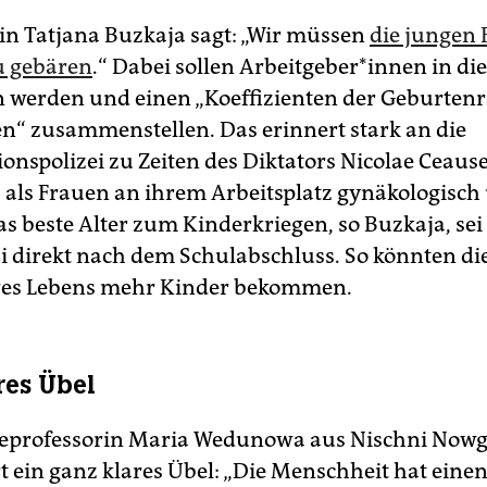
gin Tatjana Buzkaja sagt: „Wir müssen
die jungen
u gebären
.“ Dabei sollen Ar­beit­ge­be­r*in­nen in die
erden und einen „Koeffizienten der Geburtenr
en“ zusammenstellen. Das erinnert stark an die
onspolizei zu Zeiten des Diktators Nicolae Ceaus
als Frauen an ihrem Arbeitsplatz gynäkologisch
s beste Alter zum Kinderkriegen, so Buzkaja, sei 
si direkt nach dem Schulabschluss. So könnten di
hres Lebens mehr Kinder bekommen.
res Übel
ieprofessorin Maria Wedunowa aus Nischni Now
rt ein ganz klares Übel: „Die Menschheit hat eine