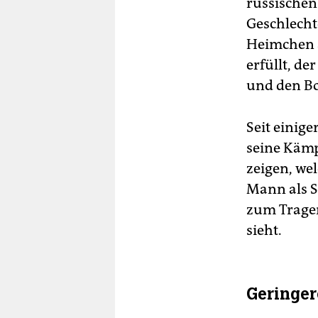
russischen 
Geschlecht
Heimchen a
erfüllt, de
und den Bo
Seit einig
seine Kämp
zeigen, wel
Mann als 
zum Tragen
sieht.
Geringe