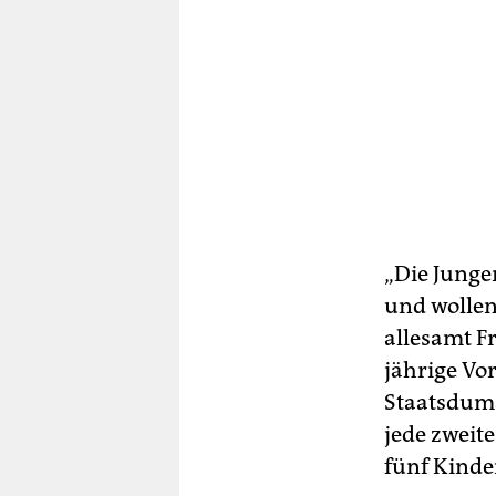
„Die Junge
und wollen
allesamt Fr
jährige Vo
Staatsduma
jede zweite
fünf Kinde