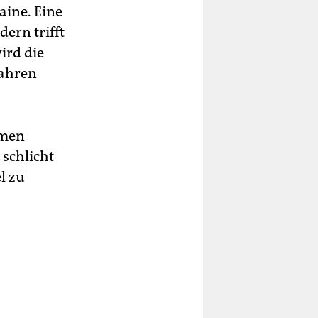
aine. Eine
ern trifft
ird die
Jahren
mmen
schlicht
l zu