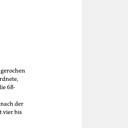
n gerochen
rdnete,
ie 68-
 nach der
 vier bis