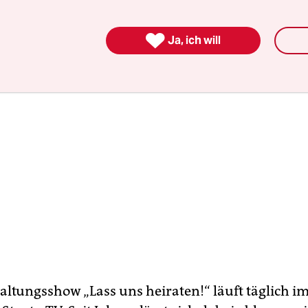
sen bis heute als vorbildlich gilt.

Ja, ich will
altungsshow „Lass uns heiraten!“ läuft täglich i