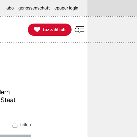
abo
genossenschaft
epaper login

taz zahl ich
taz zahl ich
dern
 Staat
teilen