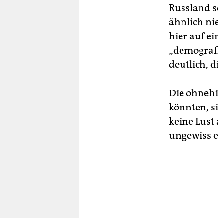
Russland sc
ähnlich ni
hier auf ei
„demografi
deutlich, d
Die ohnehi
könnten, s
keine Lust 
ungewiss er