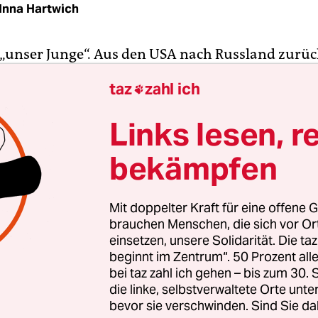
Inna Hartwich
r, „unser Junge“. Aus den USA nach Russland zurü
eiwilliger für die Front in der Ukraine gemeldet, kl
taz
zahl ich

gen von seiner Angebeteten: „eine Patriotin mit
len Werten, bloß keine Feministin, keine Liberale“
Links lesen, r
er Anzug, erstarrtes Lächeln, im hell erleuchtet
bekämpfen
dio.
, wird am Ende mit Alina von dannen ziehen, das
Mit doppelter Kraft für eine offene G
tkerl“ und seiner „langbeinigen Blondine“ appla
brauchen Menschen, die sich vor O
nicht, den Domostroi“ zu lesen, wird ihnen die M
einsetzen, unsere Solidarität. Die ta
beginnt im Zentrum“. 50 Prozent a
eine gealterte sowjetische Film-Diva, zurufen. De
bei taz zahl ich gehen – bis zum 30
etzeskodex aus der Zeit Iwan des Schrecklichen, d
die linke, selbstverwaltete Orte unte
fen für die Ehefrau empfiehlt und vor allem in ru
bevor sie verschwinden. Sind Sie da