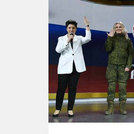
berlin
nord
wahrheit
verlag
verlag
veranstaltungen
shop
fragen & hilfe
unterstützen
abo
genossenschaft