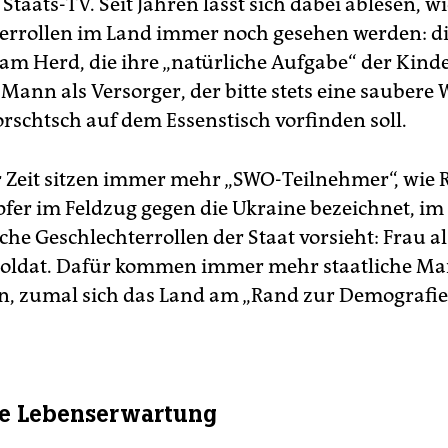
Staats-TV. Seit Jahren lässt sich dabei ablesen, wi
errollen im Land immer noch gesehen werden: di
m Herd, die ihre „natürliche Aufgabe“ der Kind
r Mann als Versorger, der bitte stets eine sauber
rschtsch auf dem Essenstisch vorfinden soll.
er Zeit sitzen immer mehr „SWO-Teilnehmer“, wie
fer im Feldzug gegen die Ukraine bezeichnet, im
che Geschlechterrollen der Staat vorsieht: Frau a
Soldat. Dafür kommen immer mehr staatliche 
, zumal sich das Land am „Rand zur Demografi
re Lebenserwartung