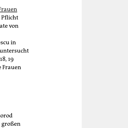
 Frauen
 Pflicht
ate von
escu in
 untersucht
18, 19
e Frauen
gorod
n großen