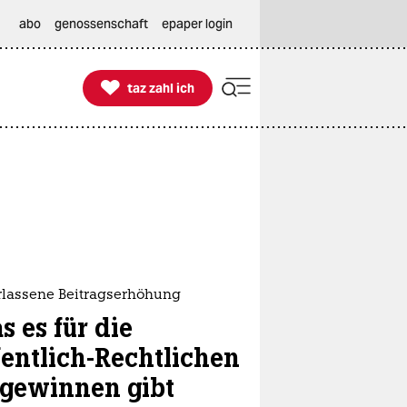
abo
genossenschaft
epaper login

taz zahl ich
taz zahl ich
rlassene Beitragserhöhung
s es für die
fentlich-Rechtlichen
 gewinnen gibt