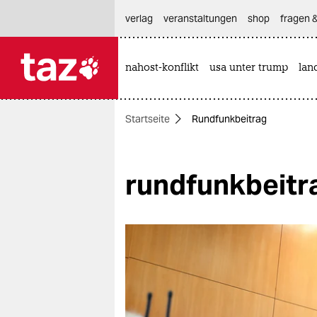
hautnavigation anspringen
hauptinhalt anspringen
footer anspringen
verlag
veranstaltungen
shop
fragen &
nahost-konflikt
usa unter trump
lan

taz zahl ich
taz zahl ich
Startseite
Rundfunkbeitrag
themen
politik
rundfunkbeitr
öko
gesellschaft
kultur
sport