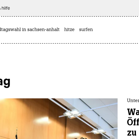
 hilfe
dtagswahl in sachsen-anhalt
hitze
surfen
ag
Unte
Wa
Öf
zu