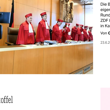
Die 
eige
Rund
ZDF 
in Ka
Von
C
23.6.
offel