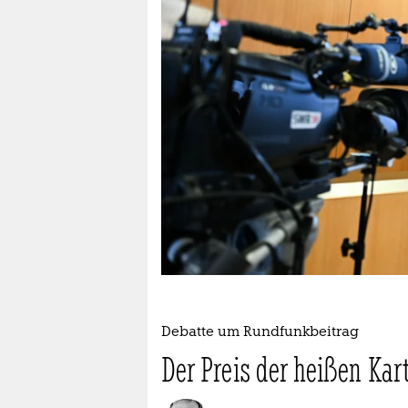
berlin
nord
wahrheit
verlag
verlag
veranstaltungen
shop
fragen & hilfe
unterstützen
Debatte um Rundfunkbeitrag
abo
Der Preis der heißen Kart
genossenschaft