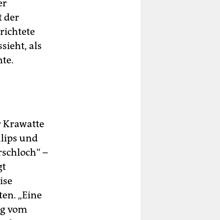
er
t der
richtete
sieht, als
nte.
r Krawatte
hlips und
schloch“ –
gt
ise
en. „Eine
eg vom