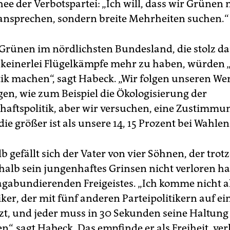
hee der Verbots­partei: „Ich will, dass wir Grünen 
 ansprechen, sondern breite Mehrheiten suchen.“
 Grünen im nördlichsten Bundesland, die stolz da
n keinerlei Flügelkämpfe mehr zu haben, würden 
tik machen“, sagt Habeck. „Wir folgen unseren We
gen, wie zum Beispiel die Ökologisierung der
haftspolitik, aber wir versuchen, eine Zustimmu
die größer ist als unsere 14, 15 Prozent bei Wahlen
b gefällt sich der Vater von vier Söhnen, der tro
halb sein jungenhaftes Grinsen nicht verloren hat
vagabundierenden Freigeistes. „Ich komme nicht a
iker, der mit fünf anderen Parteipolitikern auf e
zt, und jeder muss in 30 Sekunden seine Haltung
en“, sagt Habeck. Das empfinde er als Freiheit, ver