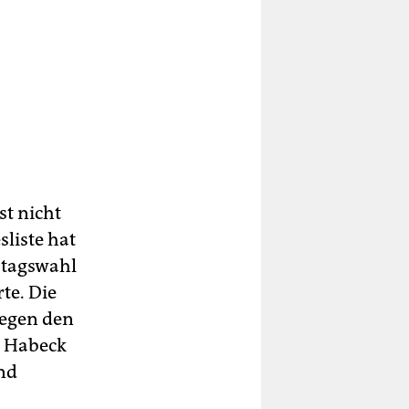
st nicht
sliste hat
estagswahl
te. Die
gegen den
t Habeck
nd