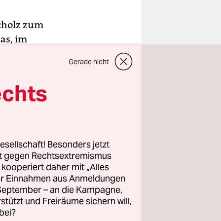
cholz zum
as, im
olstein
Gerade nicht
l
sten
echts
insend:
Herr
esellschaft! Besonders jetzt
rt gegen Rechtsextremismus
z kooperiert daher mit „Alles
nn er seine
ller Einnahmen aus Anmeldungen
dachtes von
. September – an die Kampagne,
rn,
rstützt und Freiräume sichern will,
sein muss,
bei?