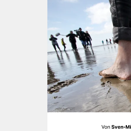
berlin
nord
wahrheit
verlag
verlag
veranstaltungen
shop
fragen & hilfe
unterstützen
abo
genossenschaft
Von
Sven-Mi