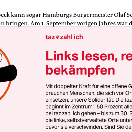
beck kann sogar Hamburgs Bürgermeister Olaf S
 bringen. Am 1. September vorigen Jahres war d
im Schanzenviertel, wo der Grüne aus Schleswig-H
taz
zahl ich

te aus Hamburg ein Jahr vor der Bundestagswah
en. Als sie als „möglicherweise Deutschlands näch
Links lesen, r
d Vizekanzler“ begrüßt wurden, sagte Habeck gr
bekämpfen
 gar nicht, dass Sie Vizekanzler werden wollen, 
Mit doppelter Kraft für eine offene G
e der Bühnen, die dem stellvertretenden
brauchen Menschen, die sich vor O
einsetzen, unsere Solidarität. Die ta
äsidenten von Schleswig-Holstein liegen. Hier ka
beginnt im Zentrum“. 50 Prozent a
r-Qualitäten ausspielen, aus dem Stegreif Durch
bei taz zahl ich gehen – bis zum 30
 und Witzchen reißen. Politik ausführlich erläute
die linke, selbstverwaltete Orte unte
präsentieren, rhetorisch geschickt und, wenn es 
bevor sie verschwinden. Sind Sie da