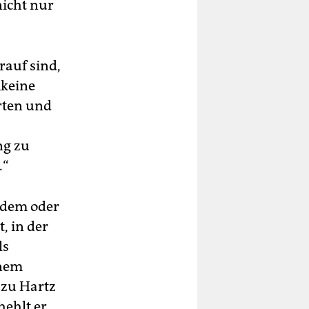
nicht nur
rauf sind,
„keine
rten und
ng zu
.“
tzdem oder
, in der
ls
inem
 zu Hartz
hehlt er