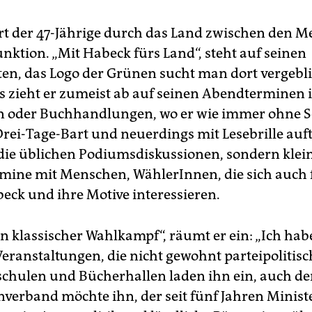
rt der 47-Jährige durch das Land zwischen den 
Funktion. „Mit Habeck fürs Land“, steht auf seinen
en, das Logo der Grünen sucht man dort vergebli
zieht er zumeist ab auf seinen Abendterminen 
 oder Buchhandlungen, wo er wie immer ohne Sc
rei-Tage-Bart und neuerdings mit Lesebrille auftr
 die üblichen Podiumsdiskussionen, sondern klei
rmine mit Menschen, WählerInnen, die sich auch 
eck und ihre Motive interessieren.
in klassischer Wahlkampf“, räumt er ein: „Ich hab
eranstaltungen, die nicht gewohnt parteipolitisc
chulen und Bücherhallen laden ihn ein, auch de
verband möchte ihn, der seit fünf Jahren Ministe