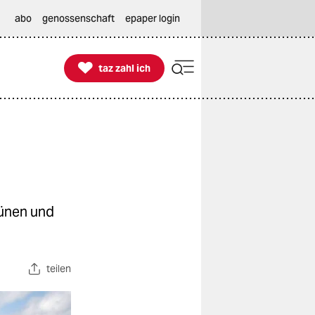
abo
genossenschaft
epaper login

taz zahl ich
taz zahl ich
rünen und
teilen