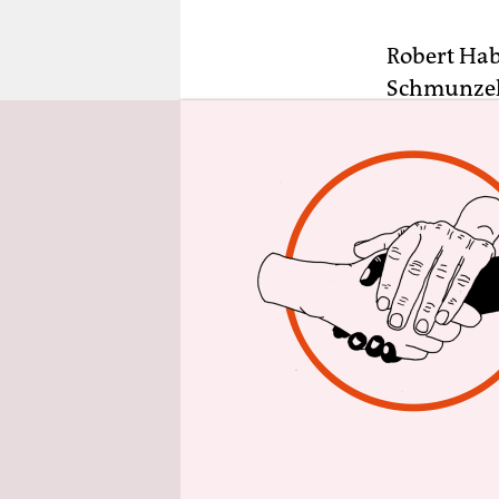
epaper login
Robert Ha
Schmunzeln
taz.Salon 
und der Ro
diskutiert
Kanzler un
„Ich wusste
Scholz.“
Es war ein
Ministerpr
Entertaine
sich geben
herleiten, 