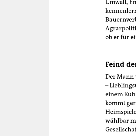
Umwelt, En
kennenlern
Bauernverb
Agrarpoliti
ob er für e
Feind de
Der Mann v
– Liebling
einem Kuhs
kommt gern
Heimspiele 
wählbar ma
Gesellscha