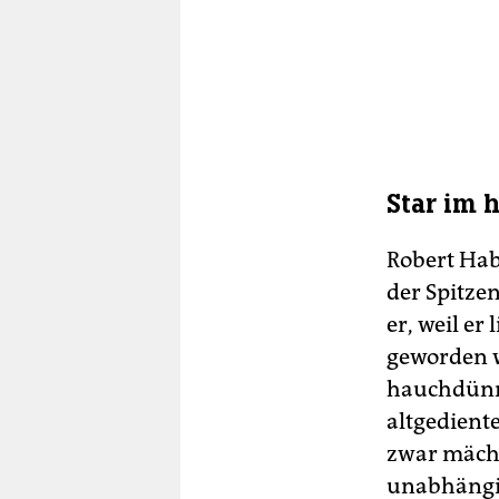
Star im 
Robert Hab
der Spitzen
er, weil e
geworden w
hauchdünne
altgedient
zwar mächt
unabhängi