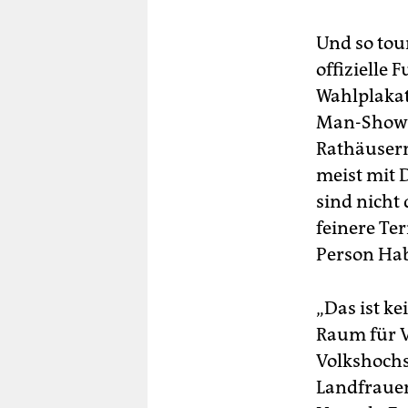
Und so tou
offizielle 
Wahlplakat
Man-Shows 
Rathäusern
meist mit D
sind nicht
feinere Te
Person Hab
„Das ist ke
Raum für V
Volkshochs
Landfrauen