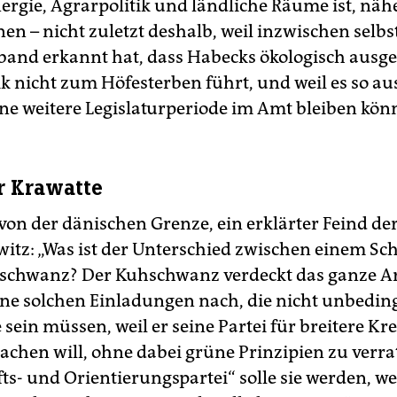
ergie, Agrarpolitik und ländliche Räume ist, näh
en – nicht zuletzt deshalb, weil inzwischen selbs
and erkannt hat, dass Habecks ökologisch ausge
k nicht zum Höfesterben führt, und weil es so aus
ine weitere Legislaturperiode im Amt bleiben kön
r Krawatte
on der dänischen Grenze, ein erklärter Feind de
switz: „Was ist der Unterschied zwischen einem Sc
chwanz? Der Kuhschwanz verdeckt das ganze Ar
e solchen Einladungen nach, die nicht unbedin
sein müssen, weil er seine Partei für breitere Kre
chen will, ohne dabei grüne Prinzipien zu verrat
fts- und Orientierungspartei“ solle sie werden, w