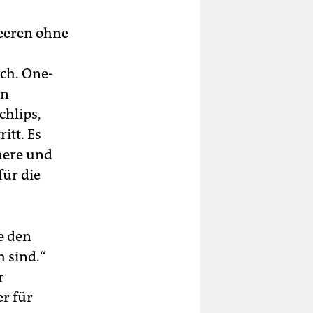
Meeren ohne
ch. One-
in
hlips,
itt. Es
nere und
für die
e den
h sind.“
r
r für