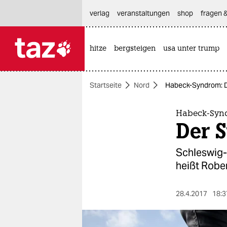
hautnavigation anspringen
hauptinhalt anspringen
footer anspringen
verlag
veranstaltungen
shop
fragen &
hitze
bergsteigen
usa unter trump

taz zahl ich
taz zahl ich
Startseite
Nord
Habeck-Syndrom: D
themen
politik
Habeck-Syn
Der 
öko
Schleswig-
gesellschaft
heißt Rober
kultur
28.4.2017
18:3
sport