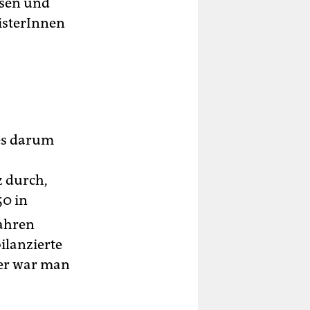
msen und
isterInnen
es darum
 durch,
50 in
Jahren
ilanzierte
er war man