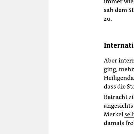
immer wied
sah dem St
zu.
Internat
Aber inter
ging, mehr 
Heiligenda
dass die S
Betracht zi
angesichts
Merkel
sel
damals fro