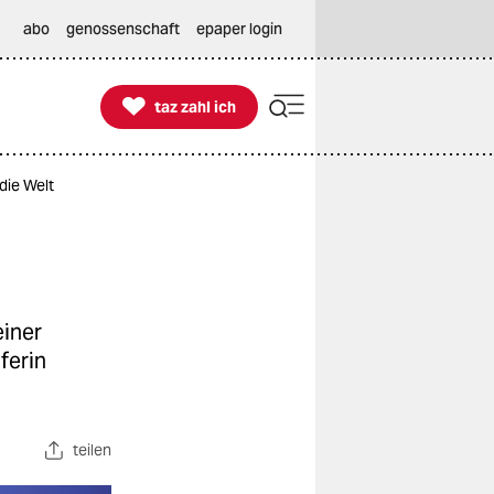
abo
genossenschaft
epaper login

taz zahl ich
taz zahl ich
die Welt
einer
ferin
teilen