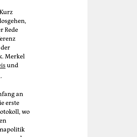
 Kurz
 losgehen,
er Rede
ferenz
 der
k. Merkel
eis
und
.
nfang an
e erste
otokoll, wo
gen
mapolitik