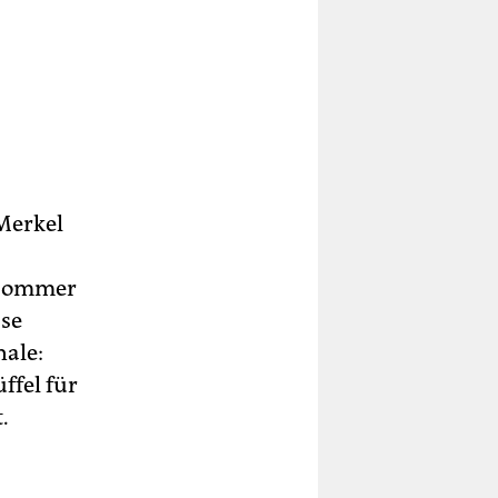
Merkel
ühsommer
sse
nale:
ffel für
.