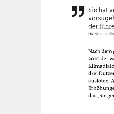
Sie hat 

vorzugeh
der führ
UN-Klimachefin 
Nach dem g
2010 der w
Klimadialo
drei Dutze
ausloten. 
Erhöhungen
das „Sorge