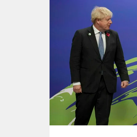
berlin
nord
wahrheit
verlag
verlag
veranstaltungen
shop
fragen & hilfe
unterstützen
abo
genossenschaft