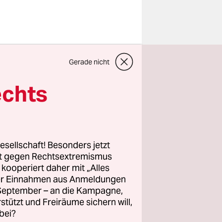
Gerade nicht
OP26 in
en
echts
 sitzt
legInnen.
nicht nur
zügen.
esellschaft! Besonders jetzt
rt gegen Rechtsextremismus
z kooperiert daher mit „Alles
ller Einnahmen aus Anmeldungen
n
. September – an die Kampagne,
rch die
rstützt und Freiräume sichern will,
bei?
cht zu