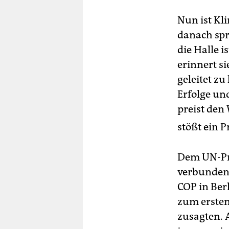
Nun ist Kl
danach spri
die Halle i
erinnert si
geleitet z
Erfolge und
preist den
stößt ein P
Dem UN-Pro
verbunden. 
COP in Ber
zum ersten
zusagten. A