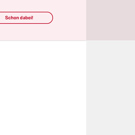
aber halten
 und
Schon dabei!
ndern.