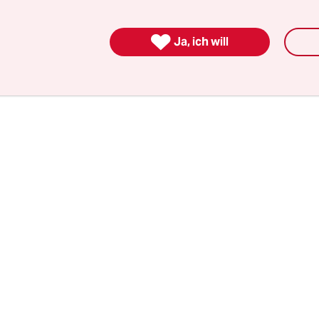
n Ruf als Klimakanzlerin
ruiniert. International 
ele für genau das: die seit Jahrzehnten wichtigste

Ja, ich will
te Anwältin für Klimaschutz aus den Industrielä