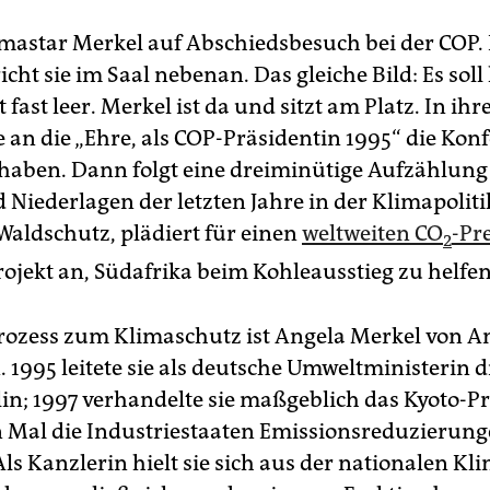
imastar Merkel auf Abschiedsbesuch bei der COP.
cht sie im Saal nebenan. Das gleiche Bild: Es soll
st fast leer. Merkel ist da und sitzt am Platz. In ihr
e an die „Ehre, als COP-Präsidentin 1995“ die Kon
u haben. Dann folgt eine dreiminütige Aufzählung
 Niederlagen der letzten Jahre in der Klimapoliti
 Waldschutz, plädiert für einen
weltweiten CO
-Pr
2
rojekt an, Südafrika beim Kohleausstieg zu helfen
zess zum Klimaschutz ist Angela Merkel von A
1995 leitete sie als deutsche Umweltministerin di
lin; 1997 verhandelte sie maßgeblich das Kyoto-Pr
 Mal die Industriestaaten Emissionsreduzierun
ls Kanzlerin hielt sie sich aus der nationalen Kli