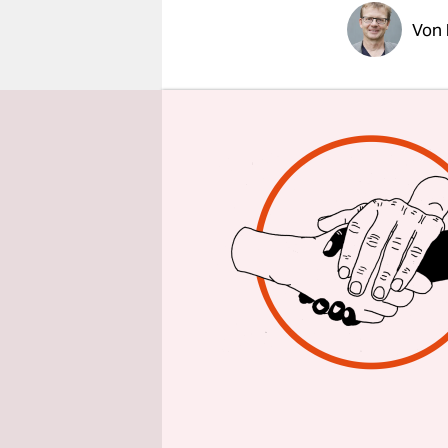
epaper login
Von
Eigentlich 
Eröffnung
Glasgow wo
schwätzen.
allerdings
Angela Mer
durch ihr 
Sondern au
Das tun ni
Klimakonfe
Klimagemei