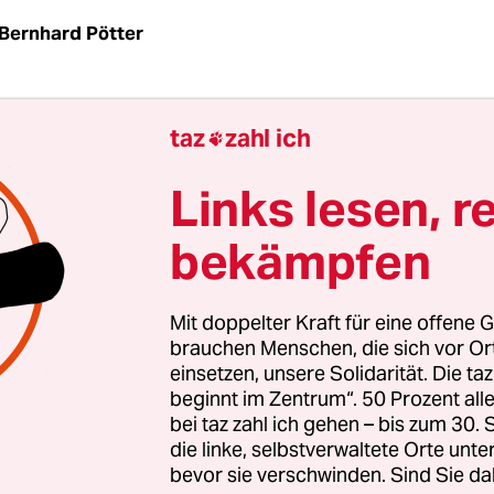
Bernhard Pötter
soll es hier schon lange losgehen. Aber bei der
taz
zahl ich

szeremonie im Plenum der Weltklimakonferenz C
llen all die Regierungschefs erst noch ein bissch
Links lesen, r
 Die Kanzlerin der viertgrößten Wirtschaftsnation
bekämpfen
 bald brav auf ihrem Platz und wartet auf die Kol
kel unterscheidet sich an diesem Montagmittag 
gelbes Sakko unter all den grauen und blauen An
Mit doppelter Kraft für eine offene G
ch dadurch: Merkel hält sich gern an die Regeln.
brauchen Menschen, die sich vor O
einsetzen, unsere Solidarität. Die ta
beginnt im Zentrum“. 50 Prozent a
cht alle. Und auch deshalb genießt Merkel auf de
bei taz zahl ich gehen – bis zum 30
renzen große Wertschätzung. Fragt man sich du
die linke, selbstverwaltete Orte unte
bevor sie verschwinden. Sind Sie da
nde, wird schnell klar: Angela Merkel hat viellei