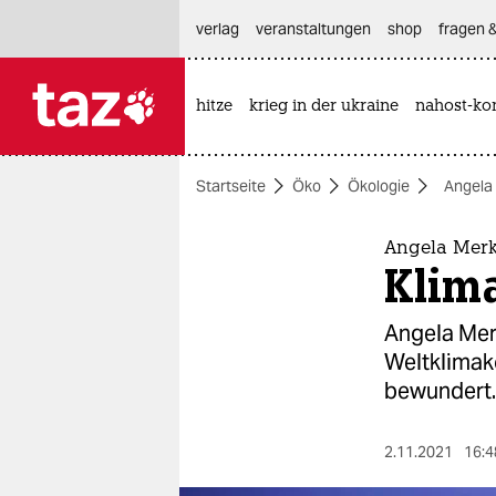
hautnavigation anspringen
hauptinhalt anspringen
footer anspringen
verlag
veranstaltungen
shop
fragen &
hitze
krieg in der ukraine
nahost-kon

taz zahl ich
taz zahl ich
Startseite
Öko
Ökologie
Angela
themen
politik
Angela Merke
Klima
öko
Angela Mer
gesellschaft
Weltklimako
bewundert.
kultur
sport
2.11.2021
16:4