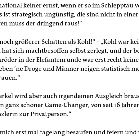
national keiner ernst, wenn er so im Schlepptau 
as ist strategisch ungünstig, die sind nicht in einer
en muss der dringend raus!“
n noch größerer Schatten als Kohl!“ – „Kohl war ke
 hat sich machtbesoffen selbst zerlegt, und der 
röder in der Elefantenrunde war erst recht keiner
 eben ’ne Droge und Männer neigen statistisch m
Frauen.“
rkel wird aber auch irgendeinen Ausgleich brau
ein ganz schöner Game-Changer, von seit 16 Jahre
lerin zur Privatperson.“
 mich erst mal tagelang besaufen und feiern und