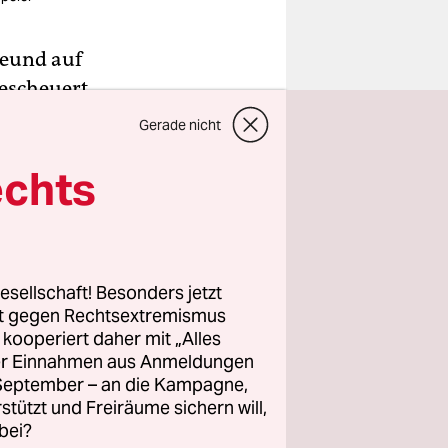
reund auf
bescheuert
d. „Na,
Gerade nicht
echts
ondern um
cht eine
esellschaft! Besonders jetzt
rt gegen Rechtsextremismus
z kooperiert daher mit „Alles
ller Einnahmen aus Anmeldungen
. September – an die Kampagne,
rstützt und Freiräume sichern will,
bei?