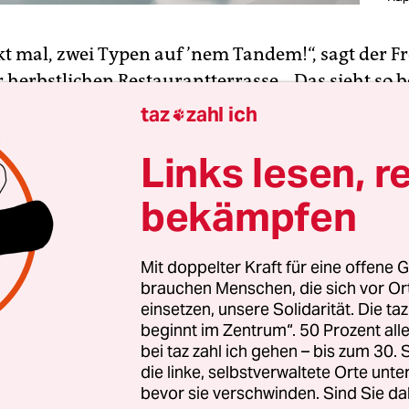
kt mal, zwei Typen auf ’nem Tandem!“, sagt der F
r herbstlichen Restaurantterrasse. „Das sieht so 
s, hab ich nie verstanden!“, sagt der andere Freun
taz
zahl ich

rt, der andere tritt mit, das erhöht den Antrieb!“
Links lesen, r
hmal geht es eben nicht bloß um Autonomie, s
bekämpfen
ander, um vertrauensbildende Maßnahmen“, mis
e vom Nebentisch sich ein.
Mit doppelter Kraft für eine offene G
brauchen Menschen, die sich vor O
einsetzen, unsere Solidarität. Die ta
beginnt im Zentrum“. 50 Prozent a
bei taz zahl ich gehen – bis zum 30
die linke, selbstverwaltete Orte unte
bevor sie verschwinden. Sind Sie da