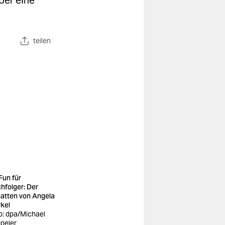
ber eine
teilen
Fun für
hfolger: Der
atten von Angela
kel
o: dpa/Michael
peler