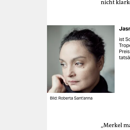
nicht klar
Jas
ist S
Trope
Preis
tatsä
Bild: Roberta Sant'anna
„Merkel ma