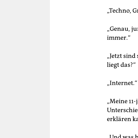
„Techno, 
„Genau, ju
immer.“
„Jetzt sind
liegt das?“
„Internet.“
„Meine 11-j
Unterschie
erklären k
„Und was h