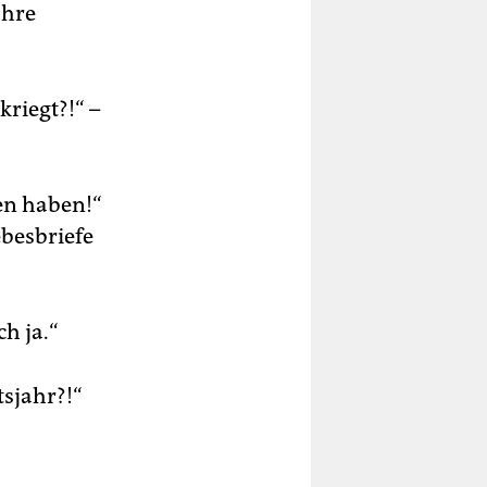
ahre
kriegt?!“ –
en haben!“
ebesbriefe
h ja.“
sjahr?!“