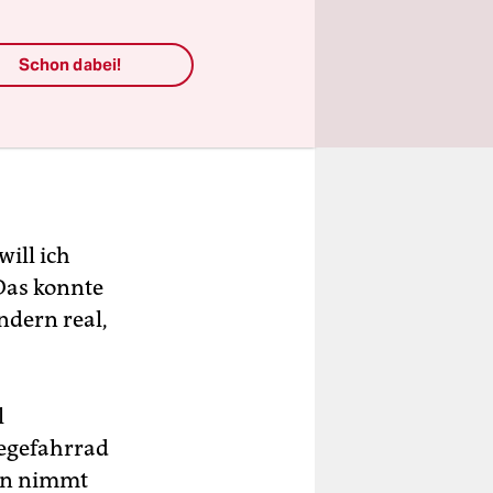
Schon dabei!
ill ich
Das konnte
ndern real,
l
iegefahrrad
Den nimmt