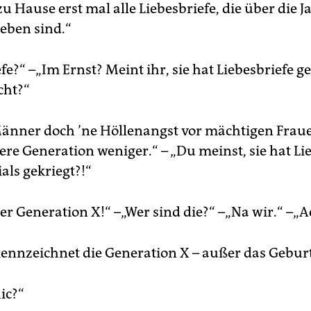
zu Hause erst mal alle Liebesbriefe, die über die J
ieben sind.“
fe?“ –„Im Ernst? Meint ihr, sie hat Liebesbriefe ge
cht?“
Männer doch ’ne Höllenangst vor mächtigen Frau
ere Generation weniger.“ – „Du meinst, sie hat Li
als gekriegt?!“
r Generation X!“ –„Wer sind die?“ –„Na wir.“ –„Ac
ennzeichnet die Generation X – außer das Geburt
ic?“