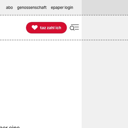
abo
genossenschaft
epaper login

taz zahl ich
taz zahl ich