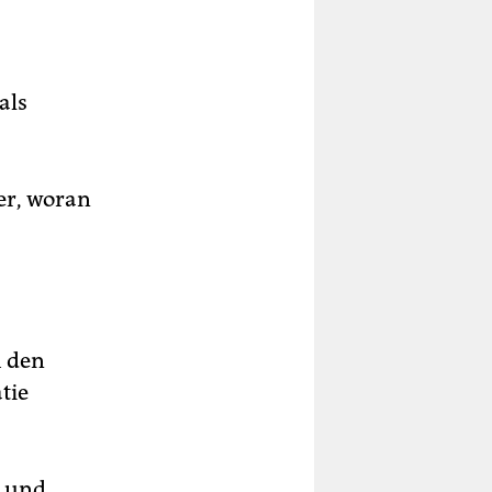
als
der, woran
h den
tie
l und