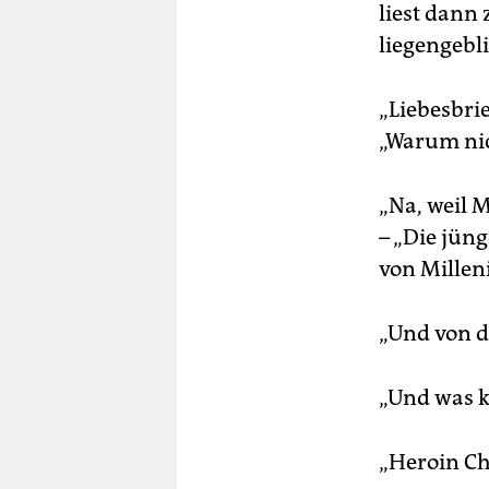
liest dann 
liegengebl
„Liebesbrie
„Warum ni
„Na, weil 
– „Die jüng
von Milleni
„Und von de
„Und was k
„Heroin Ch