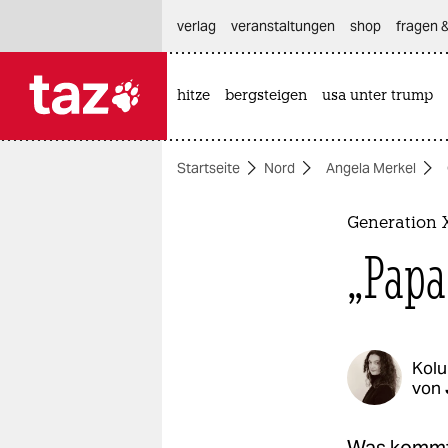
hautnavigation anspringen
hauptinhalt anspringen
footer anspringen
verlag
veranstaltungen
shop
fragen &
hitze
bergsteigen
usa unter trump

taz zahl ich
taz zahl ich
Startseite
Nord
Angela Merkel
themen
politik
Generation 
„Papa
öko
gesellschaft
kultur
Kol
von
sport