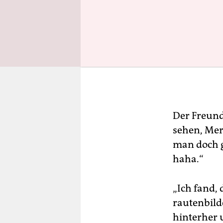
Der Freund 
sehen, Mer
man doch g
haha.“
„Ich fand,
rautenbild
hinterher 