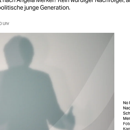
nach Angela Merkel? Kein würdiger Nachfolger, a
olitische junge Generation.
0 Uhr
No 
Nac
Sch
Mer
Fot
Kap