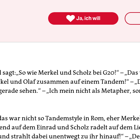

Ja, ich will
sagt:„So wie Merkel und Scholz bei G20!“ – „Das w
kel und Olaf zusammen auf einem Tandem!“ – „
erade sehen.“ – „Ich mein nicht als Metapher, so
 das war nicht so Tandemstyle in Rom, eher Merke
end auf dem Einrad und Scholz radelt auf dem L
und strahlt dabei unentwegt zu ihr hinauf!“ – „