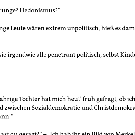
Grunge? Hedonismus?“
nge Leute wären extrem unpolitisch, hieß es dam
 sie irgendwie alle penetrant politisch, selbst Kin
ährige Tochter hat mich heut’ früh gefragt, ob ic
d zwischen Sozialdemokratie und Christdemokra
ann!“
ast du gesagt?“ – „Ich hab ihr ein Bild von Merke