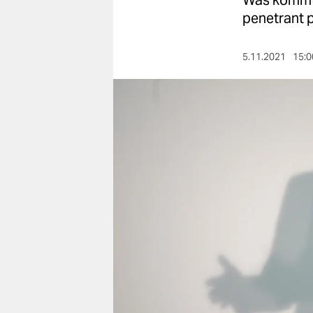
Was kommt 
berlin
penetrant p
nord
5.11.2021
15:0
wahrheit
verlag
verlag
veranstaltungen
shop
fragen & hilfe
unterstützen
abo
genossenschaft