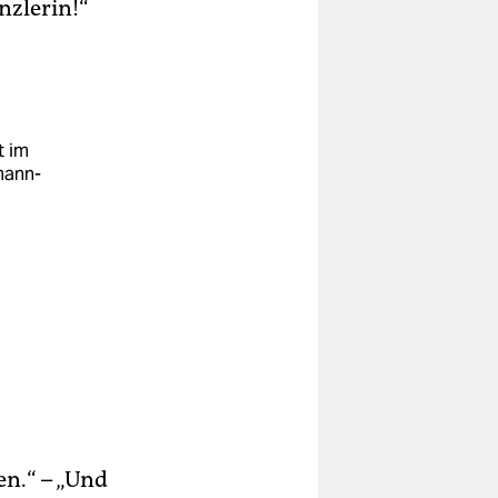
nzlerin!“
t im
mann-
en.“ – „Und