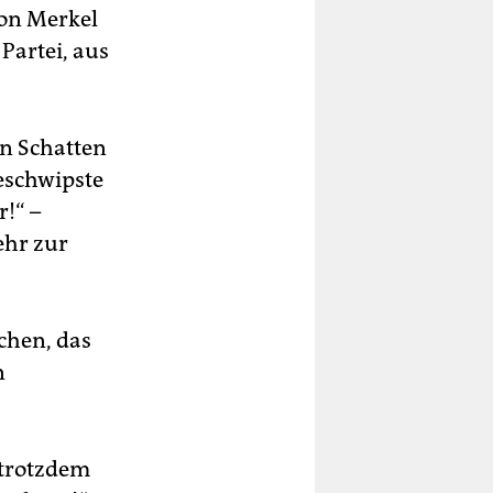
von Merkel
 Partei, aus
in Schatten
beschwipste
!“ –
ehr zur
chen, das
n
 trotzdem