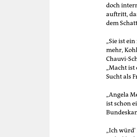
doch inter
auftritt, d
dem Schatt
„Sie ist ei
mehr, Kohl
Chauvi-Sch
„Macht ist
Sucht als 
„Angela Me
ist schon 
Bundeskanz
„Ich würd'