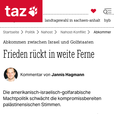

taz zahl ich
niedrigwasser
rente
landtagswahl in sachsen-anhalt
hybri

taz zahl ich
Startseite
Politik
Nahost
Nahost-Konflikt
Abkommen zwi
taz zahl ich
Abkommen zwischen Israel und Golfstaaten
themen
Frieden rückt in weite Ferne
politik
öko
Kommentar von
Jannis Hagmann
gesellschaft
kultur
Die amerikanisch-israelisch-golfarabische
Machtpolitik schwächt die kompromissbereiten
sport
palästinensischen Stimmen.