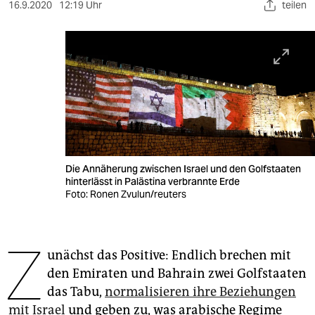
berlin
16.9.2020
12:19 Uhr
teilen
nord
wahrheit
verlag
verlag
veranstaltungen
Die Annäherung zwischen Israel und den Golfstaaten
shop
hinterlässt in Palästina verbrannte Erde
Foto: Ronen Zvulun/reuters
fragen & hilfe
unterstützen
Z
unächst das Positive: Endlich brechen mit
abo
den Emiraten und Bahrain zwei Golfstaaten
genossenschaft
das Tabu,
normalisieren ihre Beziehungen
mit Israel
und geben zu, was arabische Regime