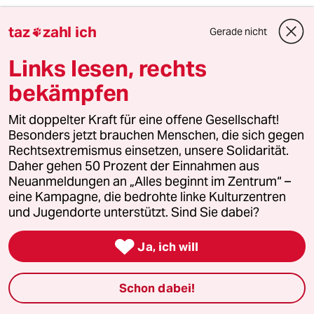
taz
zahl ich
Gerade nicht

Rainer B.
16.09.2020
,
13:18 Uhr
Links lesen, rechts
Ich sach's mal so: Wer macht schon
bekämpfen
Friedenspolitik, solange er noch vom Krieg
profitiert?
Mit doppelter Kraft für eine offene Gesellschaft!
Besonders jetzt brauchen Menschen, die sich gegen
Rechtsextremismus einsetzen, unsere Solidarität.
elcatero
E
Daher gehen 50 Prozent der Einnahmen aus
16.09.2020
,
13:05 Uhr
Neuanmeldungen an „Alles beginnt im Zentrum“ –
eine Kampagne, die bedrohte linke Kulturzentren
Vielleicht sollten aus den palästinänsischen
und Jugendorte unterstützt. Sind Sie dabei?
Gebieten nicht Tag um Tag Raketen auf
isrealische Städte abgefeuert werden. Dann

könnte man vielleicht anfangen zu glauben,
Ja, ich will
dass "versöhnliche und kompromissbereite
Stimmen" existieren.
Schon dabei!