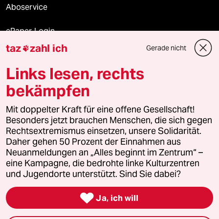
Aboservice
ePaper Login
taz
zahl ich
Gerade nicht

Downloads für Abonnierende
Links lesen, rechts
bekämpfen
© 2026 taz Verlags und Vertriebs GmbH
Mit doppelter Kraft für eine offene Gesellschaft!
Alle Rechte vorbehalten. Bei rechtlichen Fragen oder für Genehmigungen
wenden Sie sich bitte an
lizenzen@taz.de
Besonders jetzt brauchen Menschen, die sich gegen
Rechtsextremismus einsetzen, unsere Solidarität.
Daher gehen 50 Prozent der Einnahmen aus
Feedback
Redaktionsstatut
Kommune-Richtlinien
KI-
Neuanmeldungen an „Alles beginnt im Zentrum“ –
eine Kampagne, die bedrohte linke Kulturzentren
Leitlinie
Informant
Datenschutz
Impressum
AGB
und Jugendorte unterstützt. Sind Sie dabei?
Seitenwende
Einwilligungen widerrufen (Ads)

Ja, ich will