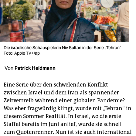
berlin
nord
wahrheit
verlag
Die israelische Schauspielerin Niv Sultan in der Serie „Tehran“
verlag
Foto: Apple TV+/ap
veranstaltungen
Von
Patrick Heidmann
shop
Eine Serie über den schwelenden Konflikt
fragen & hilfe
zwischen Israel und dem Iran als spannender
Zeitvertreib während einer globalen Pandemie?
unterstützen
Was eher fragwürdig klingt, wurde mit „Tehran“ in
abo
diesem Sommer Realität. In Israel, wo die erste
Staffel bereits im Juni anlief, wurde sie schnell
genossenschaft
zum Quotenrenner. Nun ist sie auch international