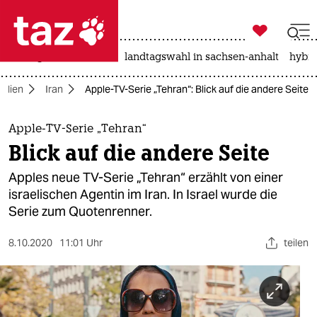

taz zahl ich
niedrigwasser
rente
landtagswahl in sachsen-anhalt
hybri

taz zahl ich
edien
Iran
Apple-TV-Serie „Tehran“: Blick auf die andere Seite
taz zahl ich
themen
Apple-TV-Serie „Tehran“
Blick auf die andere Seite
politik
Apples neue TV-Serie „Tehran“ erzählt von einer
öko
israelischen Agentin im Iran. In Israel wurde die
Serie zum Quotenrenner.
gesellschaft
8.10.2020
11:01 Uhr
teilen
kultur
sport