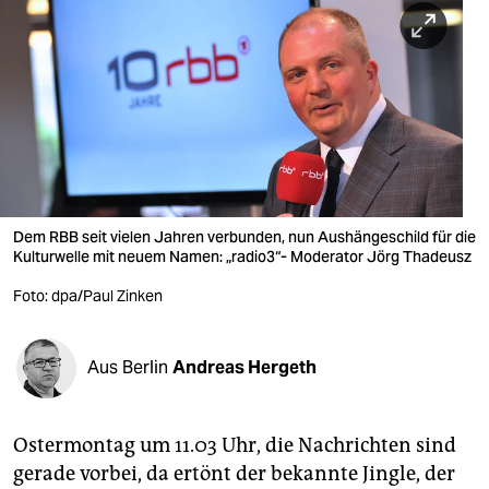
berlin
nord
wahrheit
verlag
verlag
veranstaltungen
Dem RBB seit vielen Jahren verbunden, nun Aushängeschild für die
Kulturwelle mit neuem Namen: „radio3“- Moderator Jörg Thadeusz
shop
Foto: dpa/Paul Zinken
fragen & hilfe
unterstützen
Aus Berlin
Andreas Hergeth
abo
Ostermontag um 11.03 Uhr, die Nachrichten sind
genossenschaft
gerade vorbei, da ertönt der bekannte ­Jingle, der