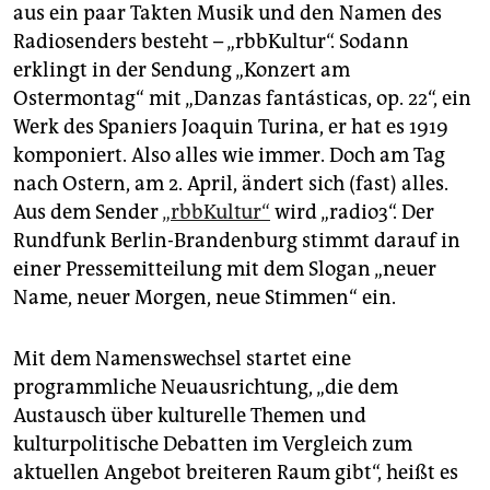
epaper login
aus ein paar Takten Musik und den Namen des
Radiosenders besteht – „rbbKultur“. Sodann
erklingt in der Sendung „Konzert am
Ostermontag“ mit „Danzas fantásticas, op. 22“, ein
Werk des Spaniers Joaquin Turina, er hat es 1919
komponiert. Also alles wie immer. Doch am Tag
nach Ostern, am 2. April, ändert sich (fast) alles.
Aus dem Sender
„rbbKultur“
wird „radio3“. Der
Rundfunk Berlin-Brandenburg stimmt darauf in
einer Pressemitteilung mit dem Slogan „neuer
Name, neuer Morgen, neue Stimmen“ ein.
Mit dem Namenswechsel startet eine
programmliche Neuausrichtung, „die dem
Austausch über kulturelle Themen und
kulturpolitische Debatten im Vergleich zum
aktuellen Angebot breiteren Raum gibt“, heißt es