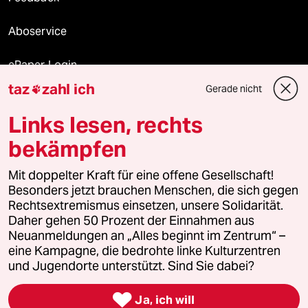
Aboservice
ePaper Login
taz
zahl ich
Gerade nicht

Downloads für Abonnierende
Links lesen, rechts
bekämpfen
© 2026 taz Verlags und Vertriebs GmbH
Alle Rechte vorbehalten. Bei rechtlichen Fragen oder für Genehmigungen
Mit doppelter Kraft für eine offene Gesellschaft!
wenden Sie sich bitte an
lizenzen@taz.de
Besonders jetzt brauchen Menschen, die sich gegen
Rechtsextremismus einsetzen, unsere Solidarität.
Daher gehen 50 Prozent der Einnahmen aus
Feedback
Redaktionsstatut
Kommune-Richtlinien
KI-
Neuanmeldungen an „Alles beginnt im Zentrum“ –
eine Kampagne, die bedrohte linke Kulturzentren
Leitlinie
Informant
Datenschutz
Impressum
AGB
und Jugendorte unterstützt. Sind Sie dabei?
Seitenwende
Einwilligungen widerrufen (Ads)

Ja, ich will