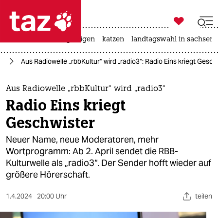

taz zahl ich
ceuta
hitze
bergsteigen
katzen
landtagswahl in sachsen-

taz zahl ich
in
Aus Radiowelle „rbbKultur“ wird „radio3“: Radio Eins kriegt Gesch
taz zahl ich
themen
Aus Radiowelle „rbbKultur“ wird „radio3“
Radio Eins kriegt
politik
Geschwister
öko
Neuer Name, neue Moderatoren, mehr
Wortprogramm: Ab 2. April sendet die RBB-
gesellschaft
Kulturwelle als „radio3“. Der Sender hofft wieder auf
größere Hörerschaft.
kultur
sport
1.4.2024
20:00 Uhr
teilen