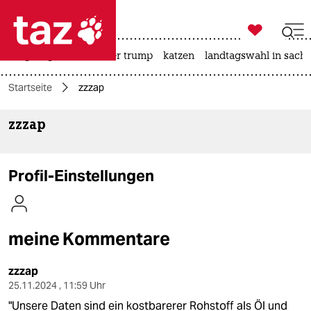

taz zahl ich
bergsteigen
usa unter trump
katzen
landtagswahl in sachs

taz zahl ich
Startseite
zzzap
taz zahl ich
zzzap
themen
politik
Profil-Einstellungen
öko
gesellschaft
meine Kommentare
kultur
zzzap
sport
25.11.2024 , 11:59 Uhr
"Unsere Daten sind ein kostbarerer Rohstoff als Öl und