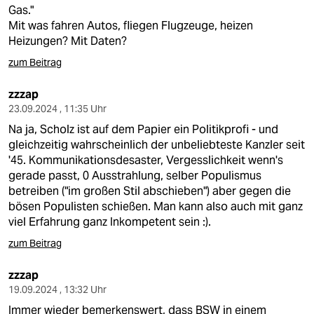
berlin
Gas."
Mit was fahren Autos, fliegen Flugzeuge, heizen
nord
Heizungen? Mit Daten?
wahrheit
zum Beitrag
verlag
zzzap
23.09.2024 , 11:35 Uhr
verlag
Na ja, Scholz ist auf dem Papier ein Politikprofi - und
gleichzeitig wahrscheinlich der unbeliebteste Kanzler seit
veranstaltungen
'45. Kommunikationsdesaster, Vergesslichkeit wenn's
gerade passt, 0 Ausstrahlung, selber Populismus
shop
betreiben ("im großen Stil abschieben") aber gegen die
fragen & hilfe
bösen Populisten schießen. Man kann also auch mit ganz
viel Erfahrung ganz Inkompetent sein :).
unterstützen
zum Beitrag
abo
zzzap
genossenschaft
19.09.2024 , 13:32 Uhr
Immer wieder bemerkenswert, dass BSW in einem