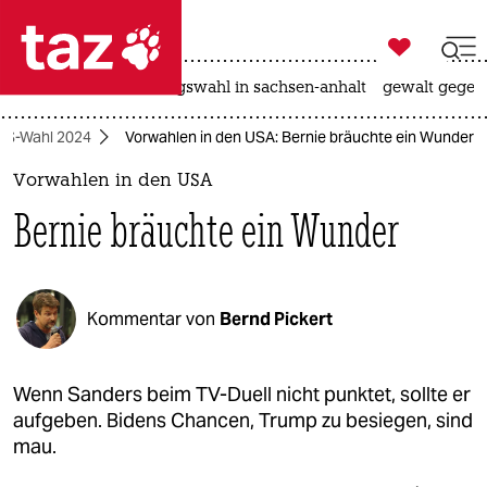

taz zahl ich
hitze
surfen
landtagswahl in sachsen-anhalt
gewalt gegen

taz zahl ich
US-Wahl 2024
Vorwahlen in den USA: Bernie bräuchte ein Wunder
taz zahl ich
Vorwahlen in den USA
themen
Bernie bräuchte ein Wunder
politik
öko
Kommentar von
Bernd Pickert
gesellschaft
kultur
Wenn Sanders beim TV-Duell nicht punktet, sollte er
aufgeben. Bidens Chancen, Trump zu besiegen, sind
sport
mau.