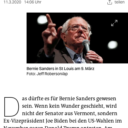
berlin
11.3.2020
14:06 Uhr
teilen
nord
wahrheit
verlag
verlag
veranstaltungen
Bernie Sanders in St Louis am 9. März
shop
Foto: Jeff Roberson/ap
fragen & hilfe
D
unterstützen
as dürfte es für Bernie Sanders gewesen
sein. Wenn kein Wunder geschieht, wird
abo
nicht der Senator aus Vermont, sondern
genossenschaft
Ex-Vizepräsident Joe Biden bei den US-Wahlen im