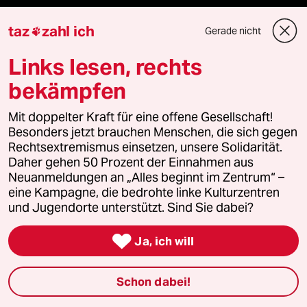
taz Blogs
taz
zahl ich
Gerade nicht

taz FUTURZWEI
Links lesen, rechts
bekämpfen
Le Monde diplomatique
Mit doppelter Kraft für eine offene Gesellschaft!
taz Archiv
Besonders jetzt brauchen Menschen, die sich gegen
Rechtsextremismus einsetzen, unsere Solidarität.
Daher gehen 50 Prozent der Einnahmen aus
Neuanmeldungen an „Alles beginnt im Zentrum“ –
Mehr taz Angebote
eine Kampagne, die bedrohte linke Kulturzentren
und Jugendorte unterstützt. Sind Sie dabei?
Reisen

Ja, ich will
Kantine
Schon dabei!
Shop