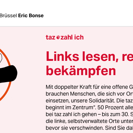
Brüssel
Eric Bonse
taz
zahl ich

 Schritte vorwärts, einen großen Schritt zurück: 
sion nimmt – eine Woche nach dem ursprünglic
Links lesen, r
Start am 1. November – langsam Gestalt an. Aller
 künftige Kommissionschefin Ursula von der Leyen
bekämpfen
Ziel verfehlen, die EU-Behörde paritätisch mit M
besetzen.
Mit doppelter Kraft für eine offene G
brauchen Menschen, die sich vor O
den 11 Kommissarinnen und 14 Kommissare bestä
einsetzen, unsere Solidarität. Die ta
beginnt im Zentrum“. 50 Prozent a
nd noch offen: Frankreich und Rumänien mussten
bei taz zahl ich gehen – bis zum 30
 benennen, nachdem ihre (weiblichen) Anwärte
die linke, selbstverwaltete Orte unte
n den Anhörungen im Europaparlament
durchgef
bevor sie verschwinden. Sind Sie da