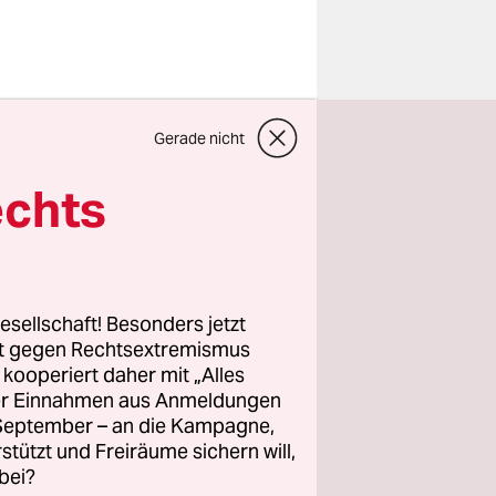
Gerade nicht
Die neue
h
echts
dings
 ihr
ännern und
esellschaft! Besonders jetzt
rt gegen Rechtsextremismus
tigt. Zwei
z kooperiert daher mit „Alles
ller Einnahmen aus Anmeldungen
 neue
. September – an die Kampagne,
r im
rstützt und Freiräume sichern will,
allen
bei?