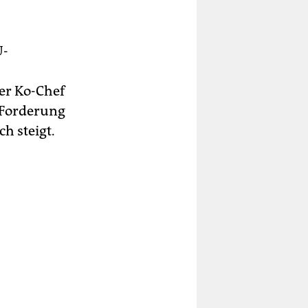
U-
er Ko-Chef
r Forderung
h steigt.