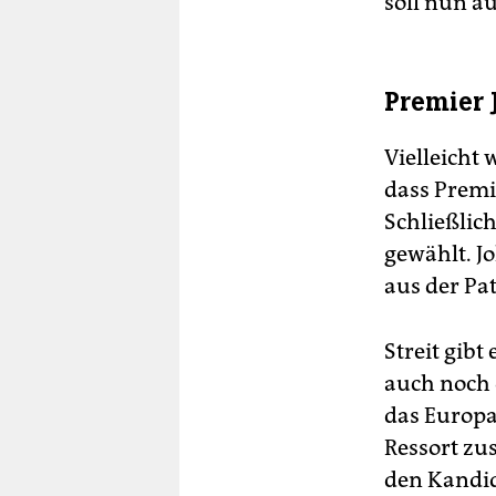
soll nun a
Premier 
Vielleicht 
dass Premi
Schließlic
gewählt. J
aus der Pat
Streit gibt
auch noch 
das Europa
Ressort zu
den Kandid