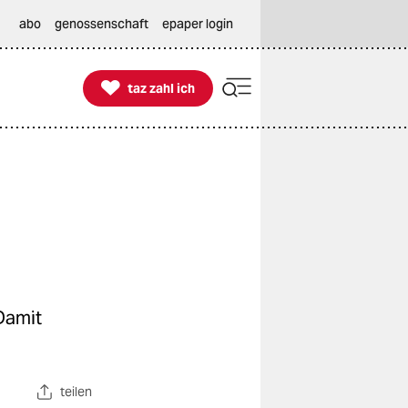
abo
genossenschaft
epaper login

taz zahl ich
taz zahl ich
Damit
teilen