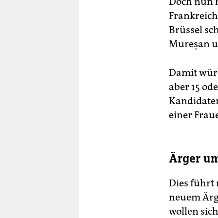
Doch nun h
Frankreich
Brüssel sc
Mureșan u
Damit würd
aber 15 od
Kandidaten
einer Frau
Ärger u
Dies führt
neuem Ärg
wollen sic