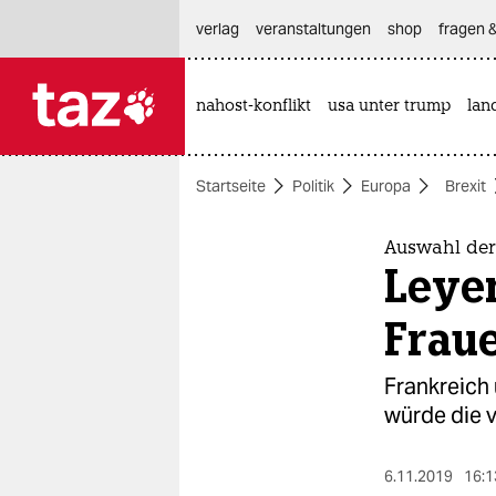
hautnavigation anspringen
hauptinhalt anspringen
footer anspringen
verlag
veranstaltungen
shop
fragen &
nahost-konflikt
usa unter trump
lan

taz zahl ich
taz zahl ich
Startseite
Politik
Europa
Brexit
themen
politik
Auswahl de
Leye
öko
Frau
gesellschaft
Frankreich
kultur
würde die 
sport
6.11.2019
16:1