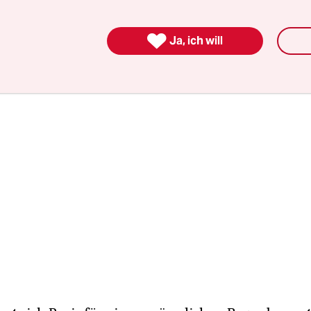
r Start der Kommission wurde daraufhin auf den 
verschoben.

Ja, ich will