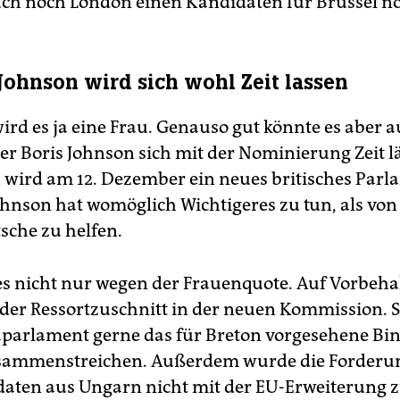
uch noch London einen Kandidaten für Brüssel n
Johnson wird sich wohl Zeit lassen
wird es ja eine Frau. Genauso gut könnte es aber a
er Boris Johnson sich mit der Nominierung Zeit lä
h wird am 12. Dezember ein neues britisches Par
ohnson hat womöglich Wichtigeres zu tun, als von
sche zu helfen.
 es nicht nur wegen der Frauenquote. Auf Vorbehal
der Ressortzuschnitt in der neuen Kommission. 
parlament gerne das für Breton vorgesehene B
sammenstreichen. Außerdem wurde die Forderun
aten aus Ungarn nicht mit der EU-Erweiterung 