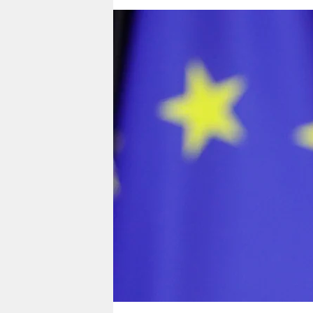
berlin
nord
wahrheit
verlag
verlag
veranstaltungen
shop
fragen & hilfe
unterstützen
abo
genossenschaft