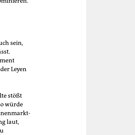
ominieren.
uch sein,
sst.
lament
 der Leyen
te stößt
So würde
innenmarkt-
g laut,
zu