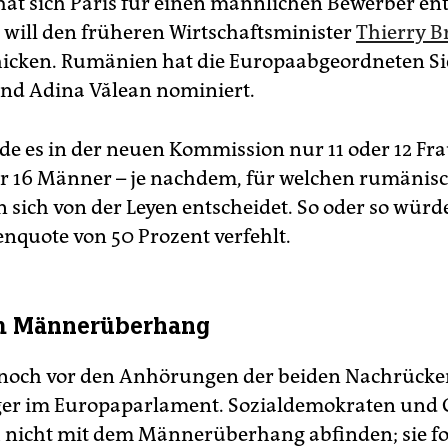
at sich Paris für einen männlichen Bewerber en
 will den früheren Wirtschaftsminister
Thierry B
hicken. Rumänien hat die Europaabgeordneten Si
nd Adina Vălean nominiert.
e es in der neuen Kommission nur 11 oder 12 Fr
er 16 Männer – je nachdem, für welchen rumänis
 sich von der Leyen entscheidet. So oder so würde
enquote von 50 Prozent verfehlt.
m Männerüberhang
 noch vor den Anhörungen der beiden Nachrücke
er im Europaparlament. Sozialdemokraten und
h nicht mit dem Männerüberhang abfinden; sie f