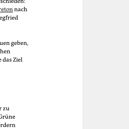
tschieden:
reton
nach
egfried
auen geben,
chen
 das Ziel
r zu
 Grüne
ordern