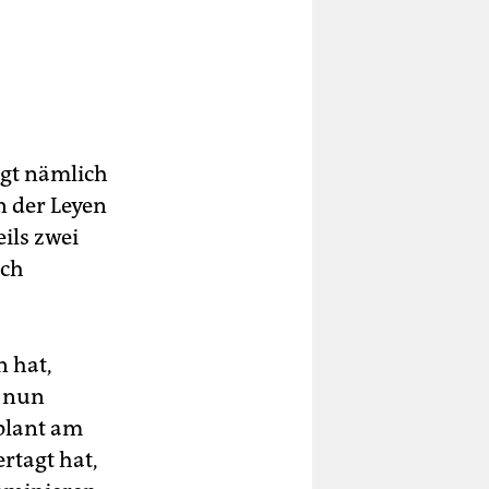
gt nämlich
n der Leyen
ils zwei
och
 hat,
t nun
plant am
rtagt hat,