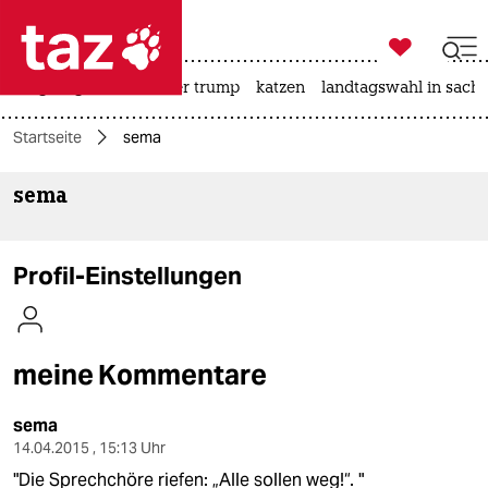

taz zahl ich
bergsteigen
usa unter trump
katzen
landtagswahl in sachs

taz zahl ich
Startseite
sema
taz zahl ich
sema
themen
politik
Profil-Einstellungen
öko
gesellschaft
meine Kommentare
kultur
sema
sport
14.04.2015 , 15:13 Uhr
"Die Sprechchöre riefen: „Alle sollen weg!“. "