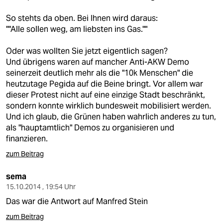
berlin
So stehts da oben. Bei Ihnen wird daraus:
nord
""Alle sollen weg, am liebsten ins Gas.""
wahrheit
Oder was wollten Sie jetzt eigentlich sagen?
Und übrigens waren auf mancher Anti-AKW Demo
verlag
seinerzeit deutlich mehr als die "10k Menschen" die
heutzutage Pegida auf die Beine bringt. Vor allem war
verlag
dieser Protest nicht auf eine einzige Stadt beschränkt,
sondern konnte wirklich bundesweit mobilisiert werden.
veranstaltungen
Und ich glaub, die Grünen haben wahrlich anderes zu tun,
shop
als "hauptamtlich" Demos zu organisieren und
finanzieren.
fragen & hilfe
zum Beitrag
unterstützen
sema
abo
15.10.2014 , 19:54 Uhr
Das war die Antwort auf Manfred Stein
genossenschaft
zum Beitrag