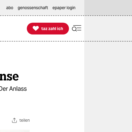
abo
genossenschaft
epaper login

taz zahl ich
taz zahl ich
ense
Der Anlass
teilen