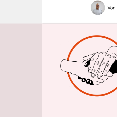
epaper login
Von
BERLIN
taz
Montag in 
russischen
nicht in d
Bei einer 
Geldbuße i
Doch der S
Sprecher d
2012 verab
müssen sic
Ausland er