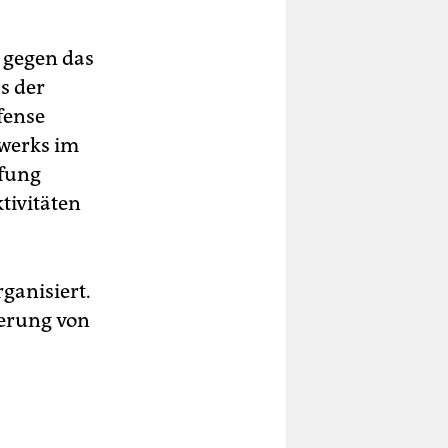
 gegen das
s der
fense
twerks im
üfung
tivitäten
ganisiert.
kerung von