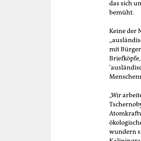
das sich u
bemüht.
Keine der N
„ausländis
mit Bürger
Briefköpfe
’ausländisc
Menschenr
„Wir arbeit
Tschernoby
Atomkraftw
ökologisch
wundern si
Kaliningra