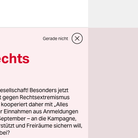
 ab
Gerade nicht
 wird vom
eres Wissen
echts
zu haben.
ne
esellschaft! Besonders jetzt
liwjak, der
rt gegen Rechtsextremismus
z kooperiert daher mit „Alles
 Laut einem
ller Einnahmen aus Anmeldungen
tionen
. September – an die Kampagne,
eld aus dem
rstützt und Freiräume sichern will,
bei?
 eintragen.