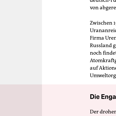
deutsch-ru
von abgere
Zwischen 1
Urananreic
Firma Uren
Russland g
noch finde
Atomkraftg
auf Aktion
Umweltorga
Die Enga
Der drohe