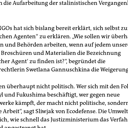
m die Aufarbeitung der stalinistischen Vergangen
GOs hat sich bislang bereit erklärt, sich selbst z
chen Agenten“ zu erklären. „Wie sollen wir über
n und Behörden arbeiten, wenn auf jedem unser
, Broschüren und Materialien die Bezeichnung
her Agent‘ zu finden ist?“, begründet die
echtlerin Swetlana Gannuschkina die Weigerung
en überhaupt nicht politisch. Wer sich mit den F
l und Fukushima beschäftigt, wer gegen neue
erke kämpft, der macht nicht politische, sonder
e Arbeit“, sagt Sliwjak von Ecodefense. Die Umwel
ch, wie schnell das Justizministerium das Verfah
d angestrengt hat.