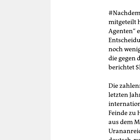
#Nachdem d
mitgeteilt 
Agenten“ e
Entscheidu
noch wenig
die gegen 
berichtet S
Die zahlen
letzten Jah
internatio
Feinde zu
aus dem Mü
Urananreic