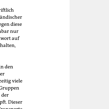
ftlich
sländischer
egen diese
nbar nur
twort auf
halten,
in den
der
itig viele
-Gruppen
 der
ft. Dieser