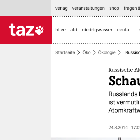
hautnavigation anspringen
hauptinhalt anspringen
footer anspringen
verlag
veranstaltungen
shop
fragen &
hitze
afd
niedrigwasser
ceuta

taz zahl ich
taz zahl ich
Startseite
Öko
Ökologie
Russis
themen
politik
Russische A
Scha
öko
Russlands 
gesellschaft
ist vermutl
Atomkraftw
kultur
sport
24.8.2014
17:0