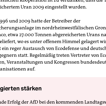
ssischen Kooperation ist zu verdanken, dass die 
ichertem Uran 2009 eingestellt wurden.
996 und 2009 hatte der Betreiber der
herungsanlage im nordrheinwestfälischen Gron
co, etwa 27.000 Tonnen abgereicherten Urans n
eliefert, wo es unter offenem Himmel gelagert w
t ein reger Austausch von Ecodefense und deuts
egnern statt. Regelmäßig treten Vertreter von E
en, Veranstaltungen und Kongressen bundesdeu
nisationen auf.
gierten stärken
nde Erfolg der AfD bei den kommenden Landtags