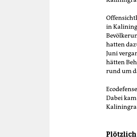
Offensicht
in Kalinin
Bevölkerun
hatten daz
Juni verga
hätten Beh
rund um d
Ecodefense
Dabei kam 
Kaliningra
Plötzlich