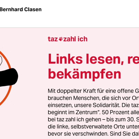
Bernhard Clasen
|
Russlands bekannteste Anti-AKW-Gruppe steht
taz
zahl ich

Kaliningrad vor Gericht. Der Gruppe Ecodefense
 Justizministerium vorgeworfen, sich wider bess
Links lesen, r
ie Liste der „ausländischen Agenten“ eingetragen 
bekämpfen
Verurteilung droht den Umweltschützern „nur“ ei
n Höhe von 16.000 Euro.
Mit doppelter Kraft für eine offene G
chaden könnte viel größer sein, glaubt Wladimir S
brauchen Menschen, die sich vor O
einsetzen, unsere Solidarität. Die ta
er Gruppe. Er fürchtet eine Art Prangerwirkung.
beginnt im Zentrum“. 50 Prozent a
schiedeten Gesetz über Nichtregierungsorganisa
bei taz zahl ich gehen – bis zum 30
h Vereinigungen, die für ihre politische Arbeit G
die linke, selbstverwaltete Orte unte
bevor sie verschwinden. Sind Sie da
halten, in eine Liste mit „ausländischen Agenten“