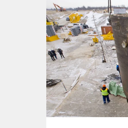
berlin
nord
wahrheit
verlag
verlag
veranstaltungen
shop
fragen & hilfe
unterstützen
abo
genossenschaft