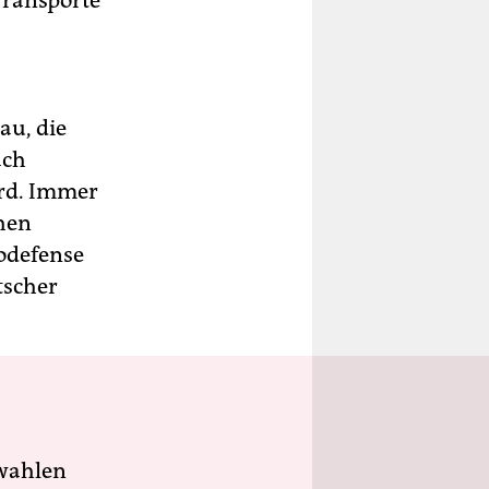
Transporte
au, die
ach
ird. Immer
chen
codefense
tscher
wahlen