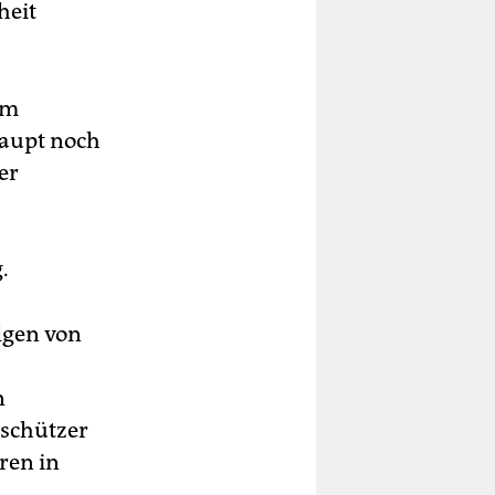
heit
um
haupt noch
er
.
olgen von
n
tschützer
ren in