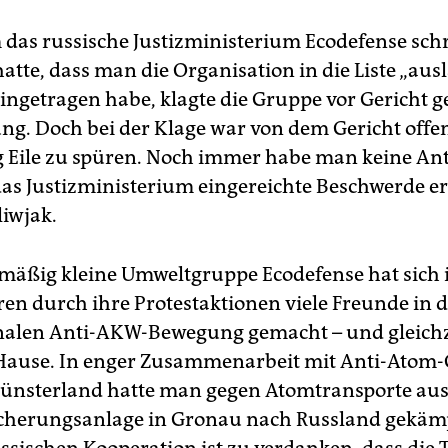
as russische Justizministerium Ecodefense schri
hatte, dass man die Organisation in die Liste „au
ingetragen habe, klagte die Gruppe vor Gericht g
ng. Doch bei der Klage war von dem Gericht offe
 Eile zu spüren. Noch immer habe man keine An
das Justizministerium eingereichte Beschwerde er
liwjak.
mäßig kleine Umweltgruppe Ecodefense hat sich 
ren durch ihre Protestaktionen viele Freunde in 
nalen Anti-AKW-Bewegung gemacht – und gleichze
 Hause. In enger Zusammenarbeit mit Anti-Atom
nsterland hatte man gegen Atomtransporte aus
herungsanlage in Gronau nach Russland gekämp