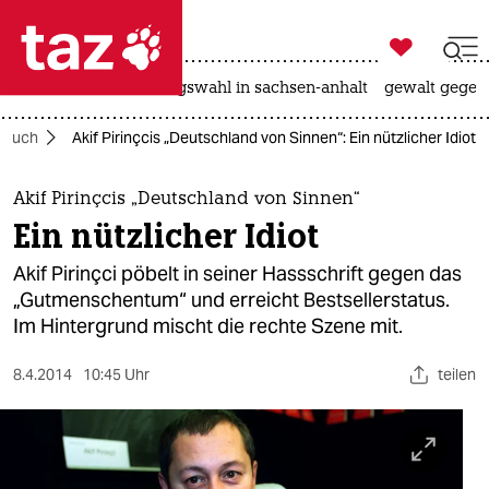

taz zahl ich
hitze
surfen
landtagswahl in sachsen-anhalt
gewalt gegen

taz zahl ich
Buch
Akif Pirinçcis „Deutschland von Sinnen“: Ein nützlicher Idiot
taz zahl ich
themen
Akif Pirinçcis „Deutschland von Sinnen“
Ein nützlicher Idiot
politik
Akif Pirinçci pöbelt in seiner Hassschrift gegen das
öko
„Gutmenschentum“ und erreicht Bestsellerstatus.
Im Hintergrund mischt die rechte Szene mit.
gesellschaft
8.4.2014
10:45 Uhr
teilen
kultur
sport