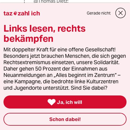
@Thomas Dietz:
'wutschnaubend geifern'? Das trifft ja
taz
zahl ich
Gerade nicht
wohl eher auf deinen Kommentar zu

als auf den Artikel.
Links lesen, rechts
'Shitstorm'? Na, nimm dich mal nicht
zu wichtig mit deinem eigenen
bekämpfen
Shitstorm...
Bist einfach nur derselbe nützliche
Mit doppelter Kraft für eine offene Gesellschaft!
Idiot wie der Autor des Buches.
Besonders jetzt brauchen Menschen, die sich gegen
Nachdenken ist sicher nicht Eure
Rechtsextremismus einsetzen, unsere Solidarität.
Stärke.
Daher gehen 50 Prozent der Einnahmen aus
Neuanmeldungen an „Alles beginnt im Zentrum“ –
eine Kampagne, die bedrohte linke Kulturzentren
D.J.
D
und Jugendorte unterstützt. Sind Sie dabei?
10.04.2014
,
17:14 Uhr

Ja, ich will
Wer einen wirklich guten, sachlichen Verriss
des Buches lesen möchte - ohne Schaum vor
dem Mund wie das Buch selbst (nein, nicht von
Schon dabei!
mir):