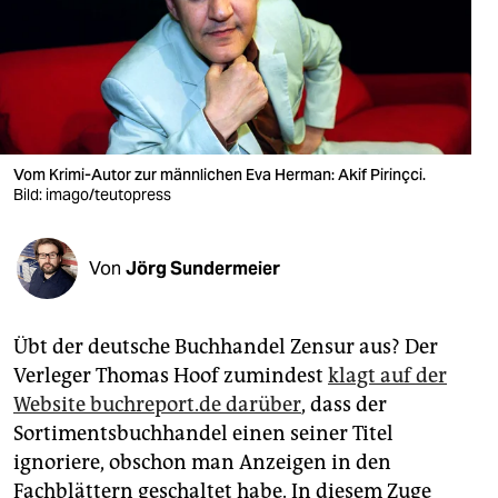
berlin
nord
wahrheit
verlag
Vom Krimi-Autor zur männlichen Eva Herman: Akif Pirinçci.
verlag
Bild: imago/teutopress
veranstaltungen
Von
Jörg Sundermeier
shop
fragen & hilfe
Übt der deutsche Buchhandel Zensur aus? Der
unterstützen
Verleger Thomas Hoof zumindest
klagt auf der
Website buchreport.de darüber
, dass der
abo
Sortimentsbuchhandel einen seiner Titel
genossenschaft
ignoriere, obschon man Anzeigen in den
Fachblättern geschaltet habe. In diesem Zuge