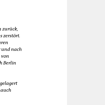
n zurück,
 zerstört.
aren
r und nach
 von
h Berlin
gelagert
b auch