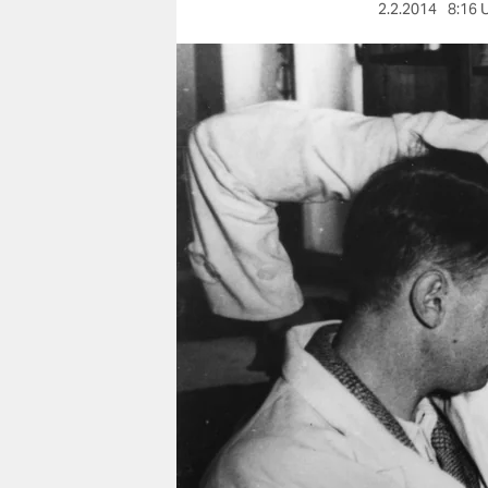
berlin
2.2.2014
8:16 
nord
wahrheit
verlag
verlag
veranstaltungen
shop
fragen & hilfe
unterstützen
abo
genossenschaft