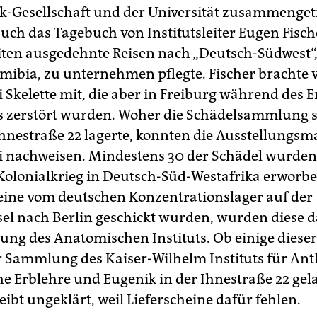
-Gesellschaft und der Universität zusammenget
uch das Tagebuch von Institutsleiter Eugen Fisch
iten ausgedehnte Reisen nach „Deutsch-Südwest“,
mibia, zu unternehmen pflegte. Fischer brachte 
 Skelette mit, die aber in Freiburg während des E
s zerstört wurden. Woher die Schädelsammlung 
 Ihnestraße 22 lagerte, konnten die Ausstellungsm
ei nachweisen. Mindestens 30 der Schädel wurden
olonialkrieg in Deutsch-Süd-Westafrika erworb
eine vom deutschen Konzentrationslager auf der
sel nach Berlin geschickt wurden, wurden diese d
ng des Anatomischen Instituts. Ob einige dieser
r Sammlung des Kaiser-Wilhelm Instituts für Ant
e Erblehre und Eugenik in der Ihnestraße 22 gel
ibt ungeklärt, weil Lieferscheine dafür fehlen.