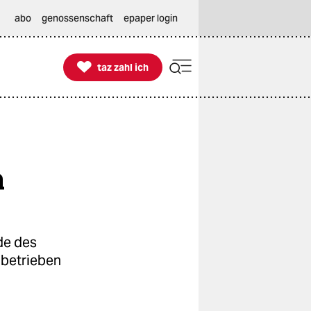
abo
genossenschaft
epaper login

taz zahl ich
taz zahl ich
n
de des
 betrieben