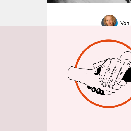
epaper login
Von
Zwei Männe
Messaparat
das Julia 
Passepartou
„Der Herr l
Humangenet
Afrika an 
Kommiliton
Institutsle
aber niema