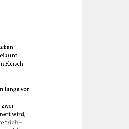
acken
gelaunt
m Fleisch
n lange vor
n zwei
nert wird,
e trieb –