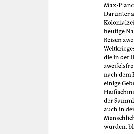
Max-Planck
Darunter a
Kolonialze
heutige Na
Reisen zwei
Weltkriege
die in der
zweifelsfr
nach dem K
einige Geb
Haifischin
der Sammlu
auch in de
Menschlich
wurden, ble