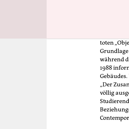
In der Dahl
Politikwiss
1945 das K
Erblehre u
toten „Obje
Grundlage s
während de
1988 infor
Gebäudes. 
„Der Zusa
völlig aus
Studierend
Beziehunge
Contempora