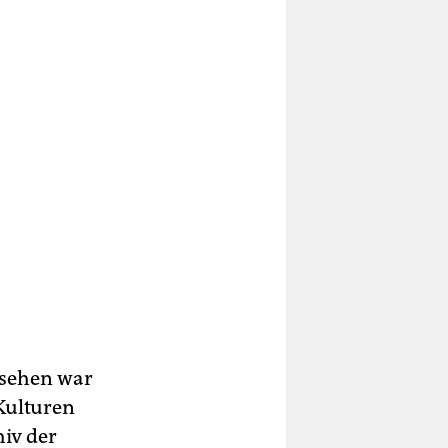
 sehen war
Kulturen
hiv der