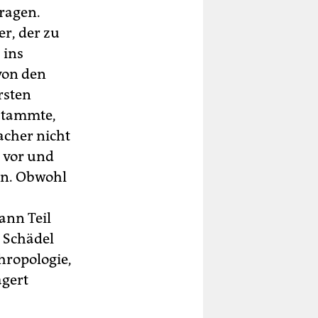
ragen.
er, der zu
 ins
von den
rsten
stammte,
acher nicht
 vor und
en. Obwohl
ann Teil
 Schädel
hropologie,
agert