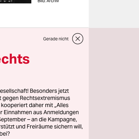
Bild: Archiv
Gerade nicht
en
echts
iß-Foto,
rzes
Arbeit.
ein
esellschaft! Besonders jetzt
Süd-West-
rt gegen Rechtsextremismus
.“ Barbosas
z kooperiert daher mit „Alles
ller Einnahmen aus Anmeldungen
hrte der
. September – an die Kampagne,
s hat sich
rstützt und Freiräume sichern will,
bei?