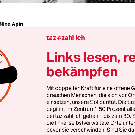
Nina Apin
taz
zahl ich

r in weißen Laborkitteln, auf dem Tisch vor ihn
Links lesen, r
uren – und menschliche Schädel. Das Schwarzwe
Scheurer und Thiago Barbosa gerade in ein schwa
bekämpfen
t stecken, zeigt Berliner Wissenschaftler bei der 
inks“, erklärt Thiago Barbosa, „ist Eugen Fischer, 
Mit doppelter Kraft für eine offene G
iker, der während der Kolonialzeit in Deutsch 
brauchen Menschen, die sich vor O
den sogenannten Rehobother Bastarden" forschte
einsetzen, unsere Solidarität. Die ta
beginnt im Zentrum“. 50 Prozent a
in Scheurer ergänzt: „Seine Rassenforschung fü
bei taz zahl ich gehen – bis zum 30
iter Fischer durch, wo wir heute studieren. Vor un
die linke, selbstverwaltete Orte unte
nd groß dafür interessiert.“
bevor sie verschwinden. Sind Sie da