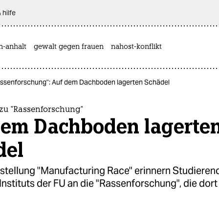
 hilfe
n-anhalt
gewalt gegen frauen
nahost-konflikt
assenforschung": Auf dem Dachboden lagerten Schädel
 zu "Rassenforschung"
dem Dachboden lagerte
del
sstellung "Manufacturing Race" erinnern Studieren
nstituts der FU an die "Rassenforschung", die dort