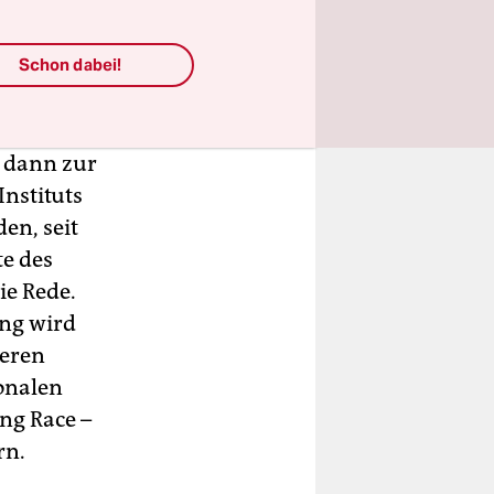
ituts für
Schon dabei!
on 1927 bis
liche
 wie am
r dann zur
Instituts
en, seit
te des
ie Rede.
ng wird
deren
onalen
ng Race –
rn.