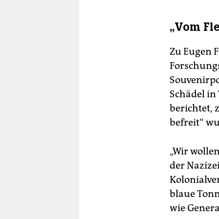
„Vom Fle
Zu Eugen F
Forschungs
Souvenirp
Schädel in 
berichtet,
befreit“ w
„Wir wolle
der Nazize
Kolonialver
blaue Tonn
wie Genera