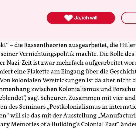
emer Ihnestraße 22, heute Sitz des Otto-Suhr-Inst

Ja, ich will
enschaft (OSI) der Freien Universität, residierte v
aiser-Wilhelm-Institut für Anthropologie, mensch
nd Eugenik (KWI-A). Dort wurden – am lebenden
kt“ – die Rassentheorien ausgearbeitet, die Hitle
einer Vernichtungspolitik machte. Die Rolle des 
r Nazi-Zeit ist zwar mehrfach aufgearbeitet word
miert eine Plakette am Eingang über die Geschich
Von kolonialen Verstrickungen ist da aber nicht d
mmenhang zwischen Kolonialismus und Forschu
geblendet“, sagt Scheurer. Zusammen mit vier an
en des Seminars „Postkolonialismus in internati
n“ will sie das mit der Ausstellung „Manufacturi
ry Memories of a Building’s Colonial Past“ ände