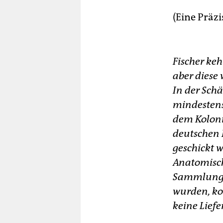
(Eine Präz
Fischer keh
aber diese 
In der Sch
mindestens
dem Koloni
deutschen 
geschickt 
Anatomische
Sammlung d
wurden, ko
keine Liefe