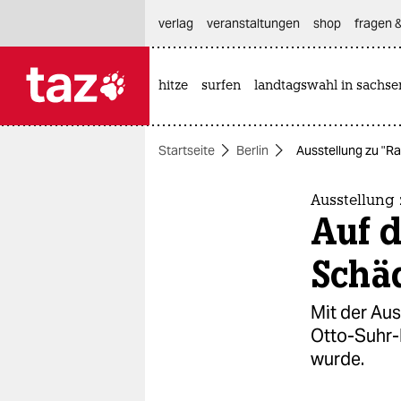
hautnavigation anspringen
hauptinhalt anspringen
footer anspringen
verlag
veranstaltungen
shop
fragen &
hitze
surfen
landtagswahl in sachse

taz zahl ich
taz zahl ich
Startseite
Berlin
Ausstellung zu "R
themen
politik
Ausstellung
Auf 
öko
Schä
gesellschaft
Mit der Au
kultur
Otto-Suhr-I
wurde.
sport