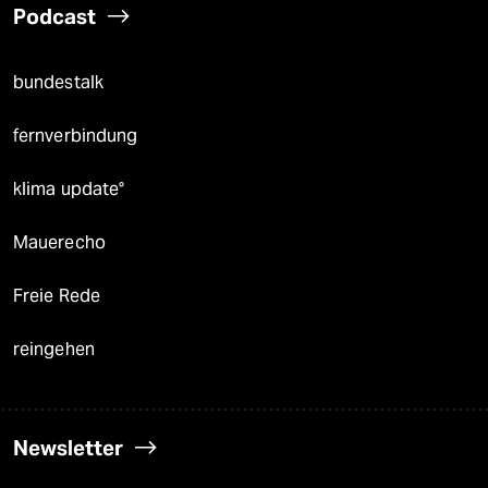
Podcast
bundestalk
fernverbindung
klima update°
Mauerecho
Freie Rede
reingehen
Newsletter