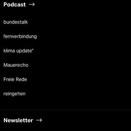
Podcast
bundestalk
fernverbindung
klima update°
Mauerecho
Freie Rede
reingehen
Newsletter