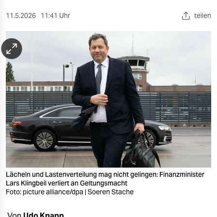
berlin
11.5.2026
11:41 Uhr
teilen
nord
wahrheit
verlag
verlag
veranstaltungen
shop
fragen & hilfe
unterstützen
Lächeln und Lastenverteilung mag nicht gelingen: Finanzminister
abo
Lars Klingbeil verliert an Geltungsmacht
Foto: picture alliance/dpa | Soeren Stache
genossenschaft
Von
Udo Knapp