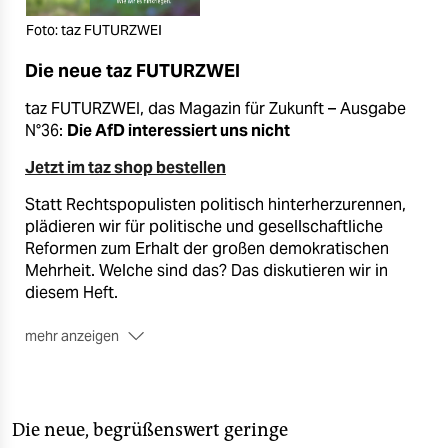
Foto: taz FUTURZWEI
Die neue taz FUTURZWEI
taz FUTURZWEI, das Magazin für Zukunft – Ausgabe
N°36:
Die AfD interessiert uns nicht
Jetzt im taz shop bestellen
Statt Rechtspopulisten politisch hinterherzurennen,
plädieren wir für politische und gesellschaftliche
Reformen zum Erhalt der großen demokratischen
Mehrheit. Welche sind das? Das diskutieren wir in
diesem Heft.
mehr anzeigen
Mit: Aladin El Mafaalani, Beate Küpper, Johannes
Heimrath, Maxim Keller, Ruth Fuentes, Wolf Lotter,
Arno Frank, Vivika Lemke, Carla Hinrichs, Kevin
Kühnert, Harald Welzer u. v. m..
Die neue, begrüßenswert geringe