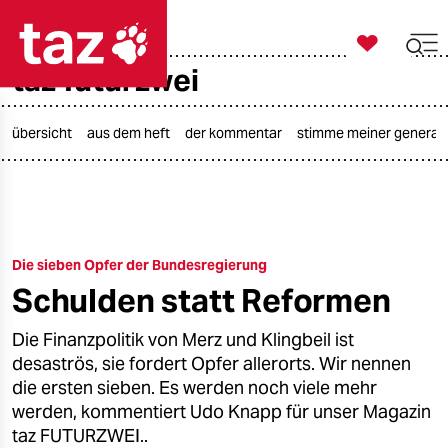

taz zahl ich
taz futurzwei

taz zahl ich
taz zahl ich
übersicht
aus dem heft
der kommentar
stimme meiner generat
themen
politik
Die sieben Opfer der Bundesregierung
öko
Schulden statt Reformen
gesellschaft
Die Finanzpolitik von Merz und Klingbeil ist
kultur
desaströs, sie fordert Opfer allerorts. Wir nennen
die ersten sieben. Es werden noch viele mehr
sport
werden, kommentiert Udo Knapp für unser Magazin
taz FUTURZWEI..