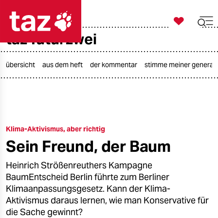

taz zahl ich
taz futurzwei

taz zahl ich
taz zahl ich
übersicht
aus dem heft
der kommentar
stimme meiner generat
themen
politik
Klima-Aktivismus, aber richtig
öko
Sein Freund, der Baum
gesellschaft
Heinrich Strößenreuthers Kampagne
kultur
BaumEntscheid Berlin führte zum Berliner
Klimaanpassungsgesetz. Kann der Klima-
sport
Aktivismus daraus lernen, wie man Konservative für
die Sache gewinnt?