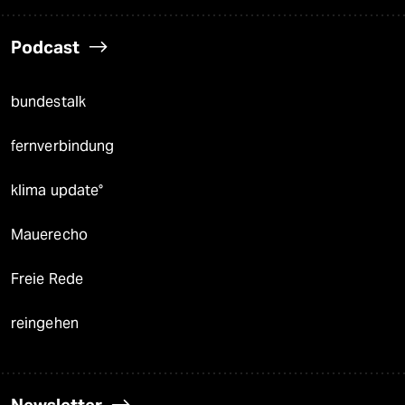
Podcast
bundestalk
fernverbindung
klima update°
Mauerecho
Freie Rede
reingehen
Newsletter