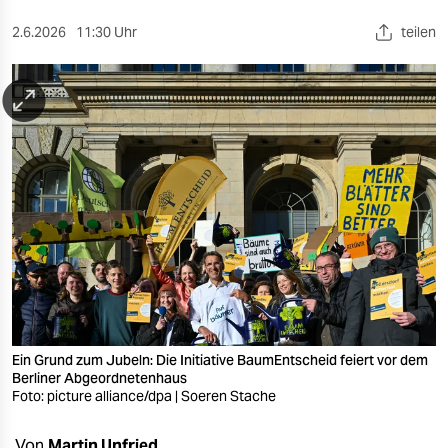
berlin
2.6.2026
11:30 Uhr
teilen
nord
wahrheit
verlag
verlag
veranstaltungen
shop
fragen & hilfe
unterstützen
Ein Grund zum Jubeln: Die Initiative BaumEntscheid feiert vor dem
abo
Berliner Abgeordnetenhaus
Foto: picture alliance/dpa | Soeren Stache
genossenschaft
Von
Martin Unfried