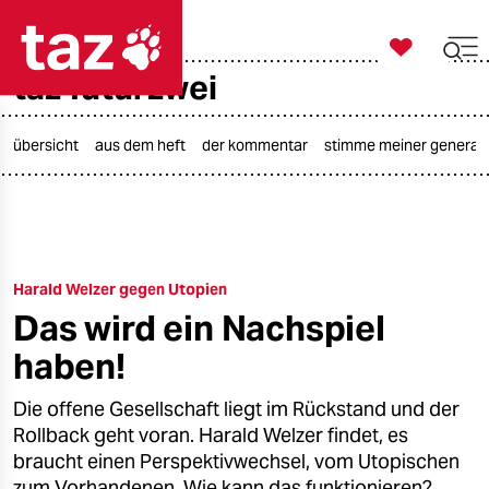

taz zahl ich
taz futurzwei

taz zahl ich
taz zahl ich
übersicht
aus dem heft
der kommentar
stimme meiner generat
themen
politik
Harald Welzer gegen Utopien
öko
Das wird ein Nachspiel
gesellschaft
haben!
kultur
Die offene Gesellschaft liegt im Rückstand und der
Rollback geht voran. Harald Welzer findet, es
sport
braucht einen Perspektivwechsel, vom Utopischen
zum Vorhandenen. Wie kann das funktionieren?