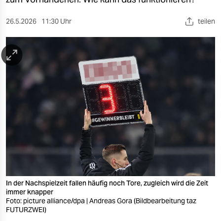
berlin
nord
26.5.2026
11:30 Uhr
teilen
wahrheit
verlag
verlag
veranstaltungen
shop
fragen & hilfe
unterstützen
In der Nachspielzeit fallen häufig noch Tore, zugleich wird die Zeit
abo
immer knapper
Foto: picture alliance/dpa | Andreas Gora (Bildbearbeitung taz
genossenschaft
FUTURZWEI)