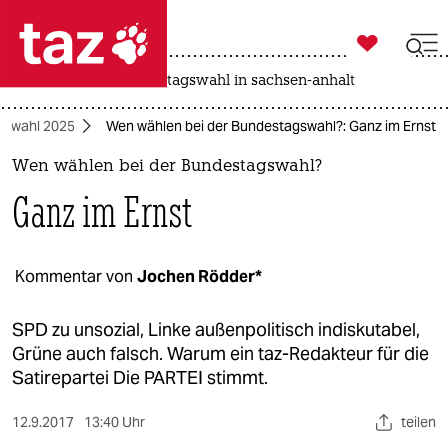

taz zahl ich
drohnen
rente
landtagswahl in sachsen-anhalt

taz zahl ich
gswahl 2025
Wen wählen bei der Bundestagswahl?: Ganz im Ernst
taz zahl ich
Wen wählen bei der Bundestagswahl?
themen
Ganz im Ernst
politik
öko
Kommentar von
Jochen Rödder*
gesellschaft
SPD zu unsozial, Linke außenpolitisch indiskutabel,
Grüne auch falsch. Warum ein taz-Redakteur für die
kultur
Satirepartei Die PARTEI stimmt.
sport
12.9.2017
13:40 Uhr
teilen