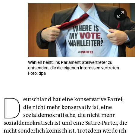
berlin
nord
wahrheit
verlag
verlag
Wählen heißt, ins Parlament Stellvertreter zu
veranstaltungen
entsenden, die die eigenen Interessen vertreten
Foto: dpa
shop
fragen & hilfe
D
eutschland hat eine konservative Partei,
unterstützen
die nicht mehr konservativ ist, eine
abo
sozialdemokratische, die nicht mehr
sozialdemokratisch ist und eine Satire-Partei, die
genossenschaft
nicht sonderlich komisch ist. Trotzdem werde ich