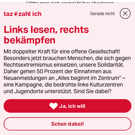
Hätte man sich einmal früher überlegen
müssen wo das Geld herkommen soll. Jetzt
taz
zahl ich
Gerade nicht

solls mal wieder der Staat richten und somit all
diejenigen die etwas vorausschauender ihr
Links lesen, rechts
Leben geplant haben. Von denen dann
herunter leben ist man sich nicht zu schade...
bekämpfen
Mit doppelter Kraft für eine offene Gesellschaft!
Besonders jetzt brauchen Menschen, die sich gegen
lions
L
Rechtsextremismus einsetzen, unsere Solidarität.
13.09.2017
,
13:33 Uhr
Daher gehen 50 Prozent der Einnahmen aus
Neuanmeldungen an „Alles beginnt im Zentrum“ –
@FStein:
eine Kampagne, die bedrohte linke Kulturzentren
Genau, hätte der Autor doch
und Jugendorte unterstützt. Sind Sie dabei?
Ingenieurwissenschaften studieren
sollen, oder mit nem Jura ne hübsche

Kanzlei aufmachen. Ha ha, was macht
Ja, ich will
er? - Brotlose Kunst! Wer braucht
eigentlich die doofen Journalisten,
Schon dabei!
wer braucht Putzfrauen,
Paketdienstfahrer, Bäcker und