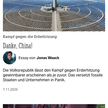
berlin
nord
wahrheit
verlag
Kampf gegen die Erderhitzung
verlag
Danke, China!
veranstaltungen
Essay von
Jonas Waack
shop
Die Volksrepublik lässt den Kampf gegen Erderhitzung
fragen & hilfe
gewinnbarer erscheinen als je zuvor. Das versetzt fossile
unterstützen
Staaten und Unternehmen in Panik.
7.11.2025
abo
genossenschaft