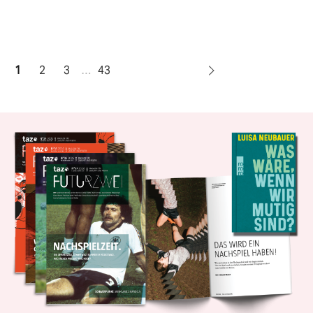
1
2
3
…
43