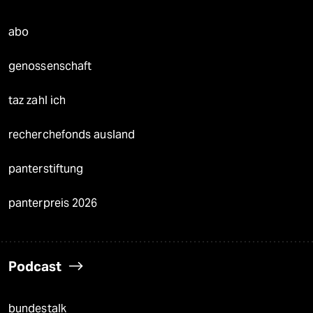
abo
genossenschaft
taz zahl ich
recherchefonds ausland
panterstiftung
panterpreis 2026
Podcast
bundestalk