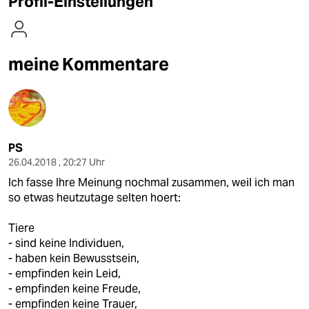
Profil-Einstellungen
berlin
nord
meine Kommentare
wahrheit
verlag
verlag
PS
veranstaltungen
26.04.2018 , 20:27 Uhr
shop
Ich fasse Ihre Meinung nochmal zusammen, weil ich man
so etwas heutzutage selten hoert:
fragen & hilfe
Tiere
unterstützen
- sind keine Individuen,
abo
- haben kein Bewusstsein,
- empfinden kein Leid,
genossenschaft
- empfinden keine Freude,
- empfinden keine Trauer,