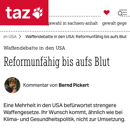

taz zahl ich
hitze
surfen
landtagswahl in sachsen-anhalt
gewalt gegen

taz zahl ich
n den USA
Waffendebatte in den USA: Reformunfähig bis aufs Blut
taz zahl ich
Waffendebatte in den USA
themen
Reformunfähig bis aufs Blut
politik
öko
Kommentar von
Bernd Pickert
gesellschaft
kultur
Eine Mehrheit in den USA befürwortet strengere
Waffengesetze. Ihr Wunsch kommt, ähnlich wie bei
sport
Klima- und Gesundheitspolitik, nicht zur Umsetzung.