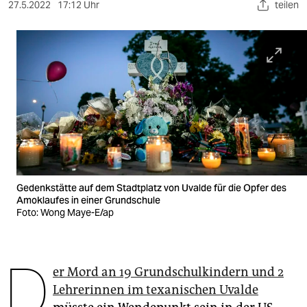
berlin
27.5.2022
17:12 Uhr
teilen
nord
wahrheit
verlag
verlag
veranstaltungen
shop
Gedenkstätte auf dem Stadtplatz von Uvalde für die Opfer des
Amoklaufes in einer Grundschule
fragen & hilfe
Foto: Wong Maye-E/ap
unterstützen
abo
D
er Mord an 19 Grundschulkindern und 2
genossenschaft
Lehrerinnen im texanischen Uvalde