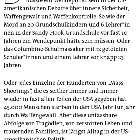
müsste ein Wendepunkt sein in der US-
epaper login
amerikanischen Debatte über innere Sicherheit,
Waffengewalt und Waffenkontrolle. So wie der
Mord an 20 Grundschulkindern und 6 Leh­re­r*in­
nen in der
Sandy-Hook-Grundschule
vor fast 10
Jahren ein Wendepunkt hätte sein müssen. Oder
das Columbine-Schulmassaker mit 12 getöteten
Schü­le­r*in­nen und einem Lehrer vor knapp 23
Jahren.
Oder jedes Einzelne der Hunderten von „Mass
Shootings“, die es seither immer und immer
wieder in fast allen Teilen der USA gegeben hat.
45.000 Menschen sterben in den USA Jahr für Jahr
durch Waffengewalt. Aber diese unfassbare
Abfolge von Tragödien, von zerstörten Leben und
trauernden Familien, ist längst Alltag in der US-
amerikanischen Politik.