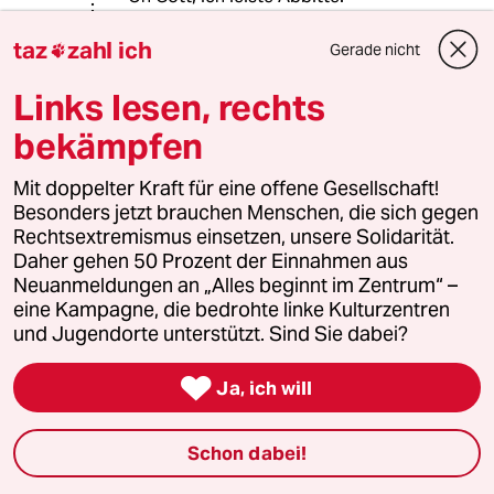
Was habe ich getan ... Ich bin ja von
taz
zahl ich
Gerade nicht

mir selbst entsetzt.
Links lesen, rechts
Wie konnte ich nur angesichts der
bekämpfen
schmeichelhaften Feststellung, in
den USA sei "man" Reformunfähig
Mit doppelter Kraft für eine offene Gesellschaft!
"bis auf's Blut" unsere großartigen
Besonders jetzt brauchen Menschen, die sich gegen
Reformverdienste so schmählich
Rechtsextremismus einsetzen, unsere Solidarität.
unter den Scheffel stellen...
Daher gehen 50 Prozent der Einnahmen aus
Neuanmeldungen an „Alles beginnt im Zentrum“ –
eine Kampagne, die bedrohte linke Kulturzentren
Ricky-13
und Jugendorte unterstützt. Sind Sie dabei?
28.05.2022
,
17:18 Uhr

taz: "45.000 Menschen sterben in den USA Jahr
Ja, ich will
für Jahr durch Waffengewalt."
In jedem anderen Land würde man das
Schon dabei!
Bürgerkrieg nennen. Es wird sich in den USA
aber nichts ändern, denn der US-Amerikaner