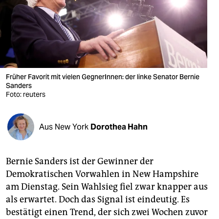
berlin
nord
wahrheit
verlag
Früher Favorit mit vielen GegnerInnen: der linke Senator Bernie
verlag
Sanders
Foto: reuters
veranstaltungen
shop
Aus New York
Dorothea Hahn
fragen & hilfe
Bernie Sanders ist der Gewinner der
unterstützen
Demokratischen Vorwahlen in New Hampshire
abo
am Dienstag. Sein Wahlsieg fiel zwar knapper aus
als erwartet. Doch das Signal ist eindeutig. Es
genossenschaft
bestätigt einen Trend, der sich zwei Wochen zuvor