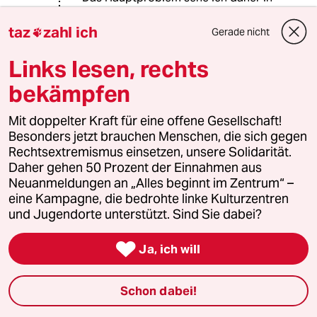
der Sturheit, die Clinton und die
demokratischen Rechten 2016
taz
zahl ich
Gerade nicht

gezeigt haben. Sie haben so lange an
der bei der Wahl klar aussichtslosen
Links lesen, rechts
Kandidatin Clintons und dem
bekämpfen
aggressiven parteiinternen
Wahlkampf gegen Sanders
Mit doppelter Kraft für eine offene Gesellschaft!
festgehalten, dass die Partei sich auf
Besonders jetzt brauchen Menschen, die sich gegen
den gegen Trump aussichtsreicheren
Rechtsextremismus einsetzen, unsere Solidarität.
Kandidaten Sanders nicht hat einen
Daher gehen 50 Prozent der Einnahmen aus
können - ziemlich hohe Punkte auf
Neuanmeldungen an „Alles beginnt im Zentrum“ –
der (nach oben offenen) "Merz-Skala"
eine Kampagne, die bedrohte linke Kulturzentren
für die asozialen Interessen der
und Jugendorte unterstützt. Sind Sie dabei?
kapitalbesitzenden Klasse um jeden
Preis... Den rechten Demokraten ist

halt Trump lieber als der Sozialist
Ja, ich will
"Sanders", bei ihm hätten die
Lobbyisten mehr zu verlieren.
Schon dabei!