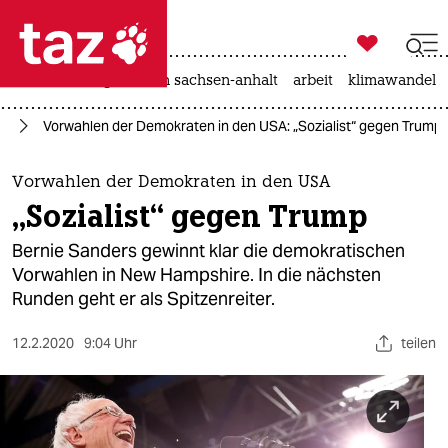

taz zahl ich
hitze
landtagswahl in sachsen-anhalt
arbeit
klimawandel

taz zahl ich
24
Vorwahlen der Demokraten in den USA: „Sozialist“ gegen Trump
taz zahl ich
themen
Vorwahlen der Demokraten in den USA
„Sozialist“ gegen Trump
politik
Bernie Sanders gewinnt klar die demokratischen
öko
Vorwahlen in New Hampshire. In die nächsten
Runden geht er als Spitzenreiter.
gesellschaft
12.2.2020
9:04 Uhr
teilen
kultur
sport