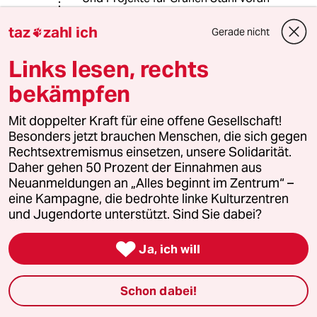
zu treiben oder die
Recyclingfähigkeit der Waggons zu
taz
zahl ich
Gerade nicht

erhöhen stehen auch nicht auf der
Agenda.
Links lesen, rechts
bekämpfen
Wenn wir nicht endlich anfangen,
Nachhaltigkeit nicht als
Mit doppelter Kraft für eine offene Gesellschaft!
Marketinglabel sondern als
Besonders jetzt brauchen Menschen, die sich gegen
Kernanliegen von Wirtschaft und
Rechtsextremismus einsetzen, unsere Solidarität.
Politik zu stellen, dann wird es bald zu
Daher gehen 50 Prozent der Einnahmen aus
spät sein, um das Greenwashing als
Neuanmeldungen an „Alles beginnt im Zentrum“ –
solches zu entlarven und echten
eine Kampagne, die bedrohte linke Kulturzentren
Wandel zu fördern.
und Jugendorte unterstützt. Sind Sie dabei?

Ja, ich will
xbartx
X
25.08.2023
,
14:36 Uhr
Schon dabei!
@Raflmao:
Ich bin mir dessen sehr bewusst,