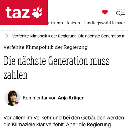

taz zahl ich
bergsteigen
usa unter trump
katzen
landtagswahl in sachs

taz zahl ich
nd
Verfehlte Klimapolitik der Regierung: Die nächste Generation m
taz zahl ich
Verfehlte Klimapolitik der Regierung
themen
Die nächste Generation muss
politik
zahlen
öko
gesellschaft
Kommentar von
Anja Krüger
kultur
sport
Vor allem im Verkehr und bei den Gebäuden werden
die Klimaziele klar verfehlt. Aber die Regierung