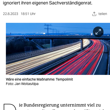
berlin
ignoriert ihren eigenen Sachverständigenrat.
nord
22.8.2023
18:51 Uhr
teilen
wahrheit
verlag
verlag
veranstaltungen
shop
fragen & hilfe
Wäre eine einfache Maßnahme: Tempolimit
unterstützen
Foto: Jan Woitas/dpa
abo
genossenschaft
ie Bundesregierung unternimmt viel zu