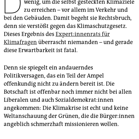
D
epaper login
wenig, um die selbst gesteckten Klimaziele
zu erreichen – vor allem im Verkehr und
bei den Gebäuden. Damit begeht sie Rechtsbruch,
denn sie verstößt gegen das Klimaschutzgesetz.
Dieses Ergebnis des
Ex­per­t:in­nen­rats für
Klimafragen
überrascht niemanden – und gerade
diese Erwartbarkeit ist fatal.
Denn sie spiegelt ein andauerndes
Politikversagen, das ein Teil der Ampel
offenkundig nicht zu ändern bereit ist. Die
Botschaft ist offenbar noch immer nicht bei allen
Liberalen und auch So­zi­al­de­mo­kra­t:in­nen
angekommen: Die Klimakrise ist echt und keine
Weltanschauung der Grünen, die die Bür­ge­r:in­nen
angeblich schmerzhaft missionieren wollen.