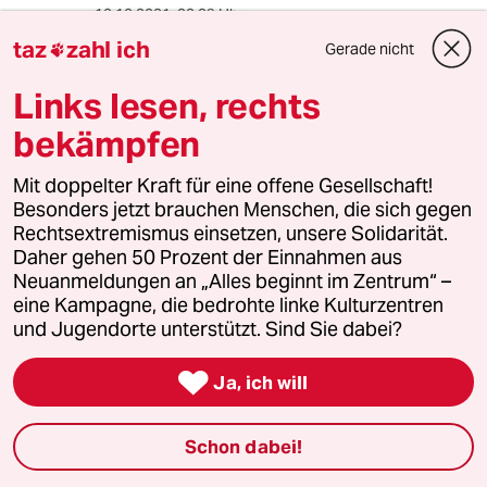
10.10.2021
,
22:29 Uhr
taz
zahl ich
In Sao Paolo gab es mmn nach dem
Gerade nicht

Grossplakate Verbot einen Rückgang der
Kriminalität. Ein guter Grund den visuellen
Links lesen, rechts
Schmutz abzuschaffen.
bekämpfen
Was haben die Plakate denn je für uns getan?
Mit doppelter Kraft für eine offene Gesellschaft!
Besonders jetzt brauchen Menschen, die sich gegen
Rechtsextremismus einsetzen, unsere Solidarität.
h3h3y0
H
Daher gehen 50 Prozent der Einnahmen aus
11.10.2021
,
00:49 Uhr
Neuanmeldungen an „Alles beginnt im Zentrum“ –
@Magic Dave:
eine Kampagne, die bedrohte linke Kulturzentren
Und wie genau soll das Verbot von
und Jugendorte unterstützt. Sind Sie dabei?
Grossplakaten das bewirkt haben?

Ja, ich will
Magic Dave
MD
Schon dabei!
10.10.2021
,
22:37 Uhr
@Magic Dave: