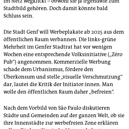
im Netz wegklickt – obwohl sie ja irgendwie zum
epaper login
Stadtbild gehören. Doch damit könnte bald
Schluss sein.
Die Stadt Genf will Werbeplakate ab 2025 aus dem
öffentlichen Raum verbannen. Die links-grüne
Mehrheit im Genfer Stadtrat hat vor wenigen
Wochen eine entsprechende Volksinitiative („Zéro
Pub“) angenommen. Kommerzielle Werbung
schade dem Urbanismus, fördere den
Überkonsum und stelle „visuelle Verschmutzung“
dar, lautet die Kritik der Initiator:innen. Man
wolle den öffentlichen Raum daher „befreien“.
Nach dem Vorbild von São Paulo diskutieren
Städte und Gemeinden auf der ganzen Welt, ob sie
ihre Innenstädte zur werbefreien Zone erklären