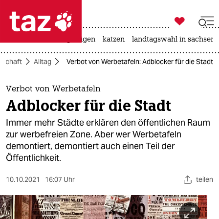

taz zahl ich
ceuta
hitze
bergsteigen
katzen
landtagswahl in sachsen-

taz zahl ich
lschaft
Alltag
Verbot von Werbetafeln: Adblocker für die Stadt
taz zahl ich
themen
Verbot von Werbetafeln
Adblocker für die Stadt
politik
Immer mehr Städte erklären den öffentlichen Raum
öko
zur werbefreien Zone. Aber wer Werbetafeln
demontiert, demontiert auch einen Teil der
gesellschaft
Öffentlichkeit.
kultur
10.10.2021
16:07 Uhr
teilen
sport