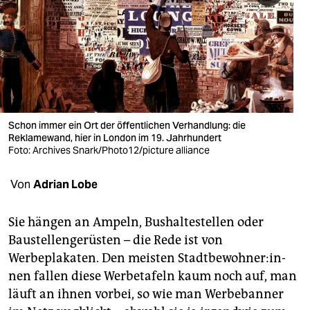
berlin
nord
wahrheit
verlag
verlag
Schon immer ein Ort der öffentlichen Verhandlung: die
Reklamewand, hier in London im 19. Jahrhundert
veranstaltungen
Foto: Archives Snark/Photo12/picture alliance
shop
Von
Adrian Lobe
fragen & hilfe
Sie hängen an Ampeln, Bushaltestellen oder
unterstützen
Baustellengerüsten – die Rede ist von
Werbeplakaten. Den meisten Stadt­be­woh­ne­r:in­
abo
nen fallen diese Werbetafeln kaum noch auf, man
genossenschaft
läuft an ihnen vorbei, so wie man Werbebanner