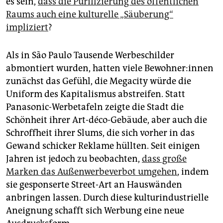
es sein,
dass die Purifizierung des öffentlichen
Raums auch eine kulturelle „Säuberung“
impliziert
?
Als in São Paulo Tausende Werbeschilder
abmontiert wurden, hatten viele Be­woh­ne­r:in­nen
zunächst das Gefühl, die Megacity würde die
Uniform des Kapitalismus abstreifen. Statt
Panasonic-Werbetafeln zeigte die Stadt die
Schönheit ihrer Art-déco-Gebäude, aber auch die
Schroffheit ihrer Slums, die sich vorher in das
Gewand schicker Reklame hüllten. Seit einigen
Jahren ist jedoch zu beobachten,
dass große
Marken das Außenwerbeverbot umgehen
, indem
sie gesponserte Street-Art an Hauswänden
anbringen lassen. Durch diese kulturindustrielle
Aneignung schafft sich Werbung eine neue