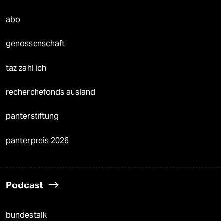
abo
genossenschaft
taz zahl ich
recherchefonds ausland
panterstiftung
panterpreis 2026
Podcast
bundestalk