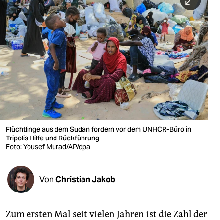
berlin
nord
wahrheit
verlag
verlag
veranstaltungen
shop
Flüchtlinge aus dem Sudan fordern vor dem UNHCR-Büro in
Tripolis Hilfe und Rückführung
fragen & hilfe
Foto: Yousef Murad/AP/dpa
unterstützen
Von
Christian Jakob
abo
genossenschaft
Zum ersten Mal seit vielen Jahren ist die Zahl der