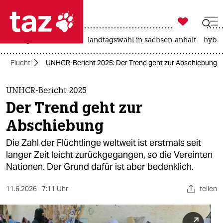

taz zahl ich
niedrigwasser
rente
landtagswahl in sachsen-anhalt
hybri

taz zahl ich
Flucht
UNHCR-Bericht 2025: Der Trend geht zur Abschiebung
taz zahl ich
themen
UNHCR-Bericht 2025
Der Trend geht zur
politik
Abschiebung
öko
Die Zahl der Flüchtlinge weltweit ist erstmals seit
langer Zeit leicht zurückgegangen, so die Vereinten
gesellschaft
Nationen. Der Grund dafür ist aber bedenklich.
kultur
11.6.2026
7:11 Uhr
teilen
sport