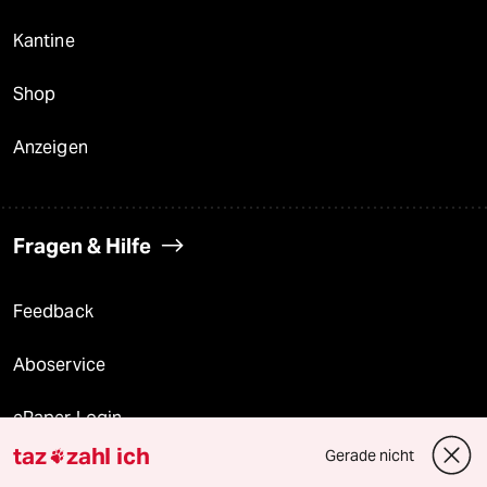
Kantine
Shop
Anzeigen
Fragen & Hilfe
Feedback
Aboservice
ePaper Login
taz
zahl ich
Gerade nicht

Downloads für Abonnierende