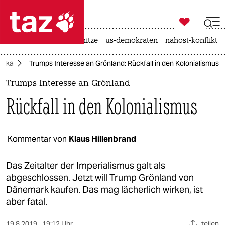

taz zahl ich
krieg in der ukraine
hitze
us-demokraten
nahost-konflikt

taz zahl ich
rika
Trumps Interesse an Grönland: Rückfall in den Kolonialismus
taz zahl ich
Trumps Interesse an Grönland
themen
Rückfall in den Kolonialismus
politik
öko
Kommentar von
Klaus Hillenbrand
gesellschaft
Das Zeitalter der Imperialismus galt als
abgeschlossen. Jetzt will Trump Grönland von
kultur
Dänemark kaufen. Das mag lächerlich wirken, ist
aber fatal.
sport
19.8.2019
19:12 Uhr
teilen