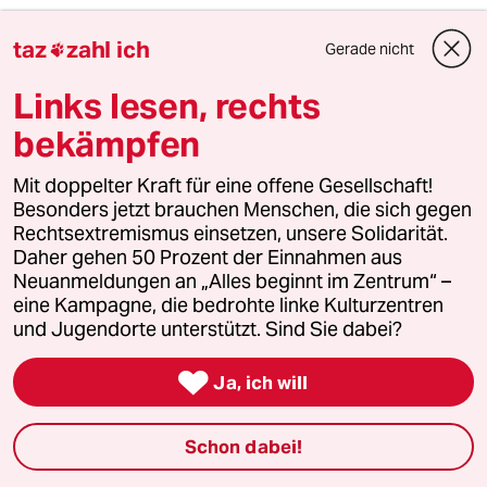
warum_denkt_keiner_nach?
W
taz
zahl ich
Gerade nicht

19.08.2019
,
20:33 Uhr
"Das Zeitalter der Imperialismus galt als
Links lesen, rechts
abgeschlossen."
bekämpfen
Wann soll das denn gewesen sein?
Mit doppelter Kraft für eine offene Gesellschaft!
Besonders jetzt brauchen Menschen, die sich gegen
sucram.hh
S
Rechtsextremismus einsetzen, unsere Solidarität.
19.08.2019
,
23:01 Uhr
Daher gehen 50 Prozent der Einnahmen aus
Neuanmeldungen an „Alles beginnt im Zentrum“ –
@warum_denkt_keiner_nach?:
eine Kampagne, die bedrohte linke Kulturzentren
"Als eigentliches Zeitalter des
und Jugendorte unterstützt. Sind Sie dabei?
Imperialismus gilt das späte 19.
Jahrhundert [...]" - Quelle:

Ja, ich will
de.m.wikipedia.org...lismus?
wprov=sfla1
Ja, "warum deckt keiner nach".....
Schon dabei!
Interessantes Pseudonym - und dann
so eine Frage stellen....