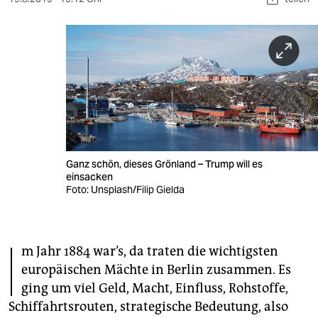
berlin
nord
wahrheit
verlag
verlag
veranstaltungen
Ganz schön, dieses Grönland – Trump will es
einsacken
shop
Foto: Unsplash/Filip Gielda
fragen & hilfe
unterstützen
I
m Jahr 1884 war’s, da traten die wichtigsten
abo
europäischen Mächte in Berlin zusammen. Es
ging um viel Geld, Macht, Einfluss, Rohstoffe,
genossenschaft
Schiffahrtsrouten, strategische Bedeutung, also