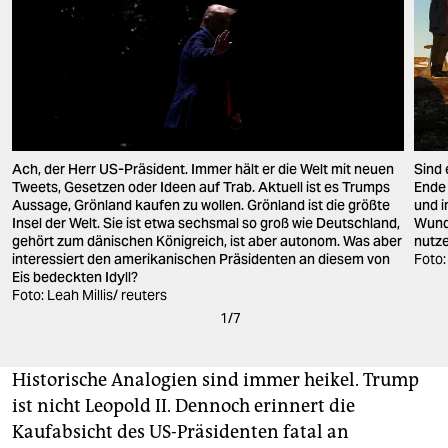
Ach, der Herr US-Präsident. Immer hält er die Welt mit neuen
Sind 
Tweets, Gesetzen oder Ideen auf Trab. Aktuell ist es Trumps
Ende 
Aussage, Grönland kaufen zu wollen. Grönland ist die größte
und i
Insel der Welt. Sie ist etwa sechsmal so groß wie Deutschland,
Wund
gehört zum dänischen Königreich, ist aber autonom. Was aber
nutze
interessiert den amerikanischen Präsidenten an diesem von
Foto
Eis bedeckten Idyll?
Foto: Leah Millis/ reuters
1
/
7
Historische Analogien sind immer heikel. Trump
ist nicht Leopold II. Dennoch erinnert die
Kaufabsicht des US-Präsidenten fatal an