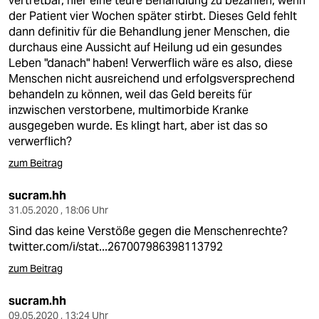
vertretbar, hier eine teure Behandlung zu bezahlen, wenn
epaper login
der Patient vier Wochen später stirbt. Dieses Geld fehlt
dann definitiv für die Behandlung jener Menschen, die
durchaus eine Aussicht auf Heilung ud ein gesundes
Leben "danach" haben! Verwerflich wäre es also, diese
Menschen nicht ausreichend und erfolgsversprechend
behandeln zu können, weil das Geld bereits für
inzwischen verstorbene, multimorbide Kranke
ausgegeben wurde. Es klingt hart, aber ist das so
verwerflich?
zum Beitrag
sucram.hh
31.05.2020 , 18:06 Uhr
Sind das keine Verstöße gegen die Menschenrechte?
twitter.com/i/stat...267007986398113792
zum Beitrag
sucram.hh
09.05.2020 , 13:24 Uhr