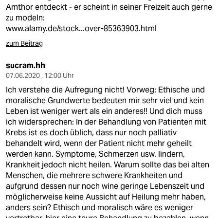
berlin
Amthor entdeckt - er scheint in seiner Freizeit auch gerne
zu modeln:
nord
www.alamy.de/stock...over-85363903.html
wahrheit
zum Beitrag
verlag
sucram.hh
07.06.2020 , 12:00 Uhr
verlag
Ich verstehe die Aufregung nicht! Vorweg: Ethische und
moralische Grundwerte bedeuten mir sehr viel und kein
veranstaltungen
Leben ist weniger wert als ein anderes!! Und dich muss
ich widersprechen: In der Behandlung von Patienten mit
shop
Krebs ist es doch üblich, dass nur noch palliativ
fragen & hilfe
behandelt wird, wenn der Patient nicht mehr geheilt
werden kann. Symptome, Schmerzen usw. lindern,
unterstützen
Krankheit jedoch nicht heilen. Warum sollte das bei alten
Menschen, die mehrere schwere Krankheiten und
abo
aufgrund dessen nur noch wine geringe Lebenszeit und
möglicherweise keine Aussicht auf Heilung mehr haben,
genossenschaft
anders sein? Ethisch und moralisch wäre es weniger