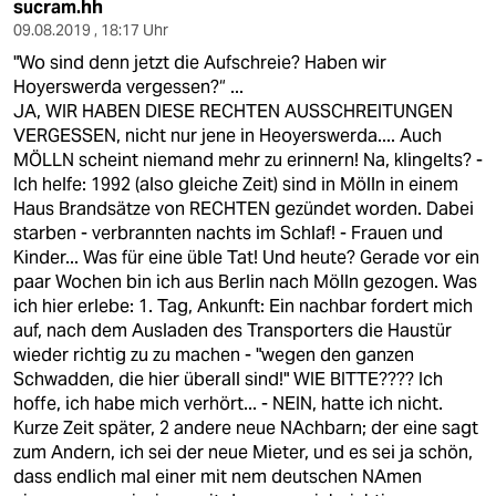
sucram.hh
09.08.2019 , 18:17 Uhr
"Wo sind denn jetzt die Aufschreie? Haben wir
Hoyerswerda vergessen?“ ...
JA, WIR HABEN DIESE RECHTEN AUSSCHREITUNGEN
VERGESSEN, nicht nur jene in Heoyerswerda.... Auch
MÖLLN scheint niemand mehr zu erinnern! Na, klingelts? -
Ich helfe: 1992 (also gleiche Zeit) sind in Mölln in einem
Haus Brandsätze von RECHTEN gezündet worden. Dabei
starben - verbrannten nachts im Schlaf! - Frauen und
Kinder... Was für eine üble Tat! Und heute? Gerade vor ein
paar Wochen bin ich aus Berlin nach Mölln gezogen. Was
ich hier erlebe: 1. Tag, Ankunft: Ein nachbar fordert mich
auf, nach dem Ausladen des Transporters die Haustür
wieder richtig zu zu machen - "wegen den ganzen
Schwadden, die hier überall sind!" WIE BITTE???? Ich
hoffe, ich habe mich verhört... - NEIN, hatte ich nicht.
Kurze Zeit später, 2 andere neue NAchbarn; der eine sagt
zum Andern, ich sei der neue Mieter, und es sei ja schön,
dass endlich mal einer mit nem deutschen NAmen