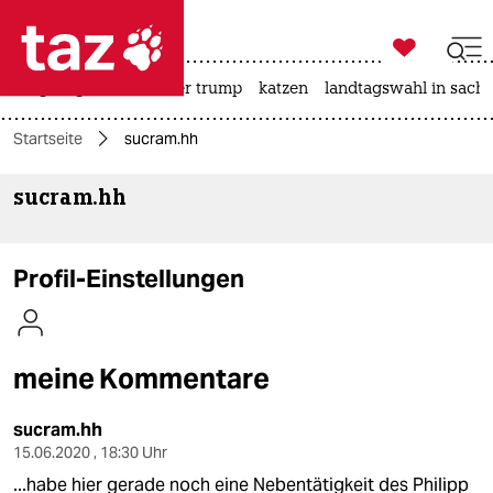

taz zahl ich
bergsteigen
usa unter trump
katzen
landtagswahl in sachs

taz zahl ich
Startseite
sucram.hh
taz zahl ich
sucram.hh
themen
politik
Profil-Einstellungen
öko
gesellschaft
meine Kommentare
kultur
sucram.hh
sport
15.06.2020 , 18:30 Uhr
...habe hier gerade noch eine Nebentätigkeit des Philipp