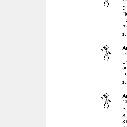
Di
Fl
Ha
ma
zu
A
24
Un
au
Le
zu
A
10
De
St
8 