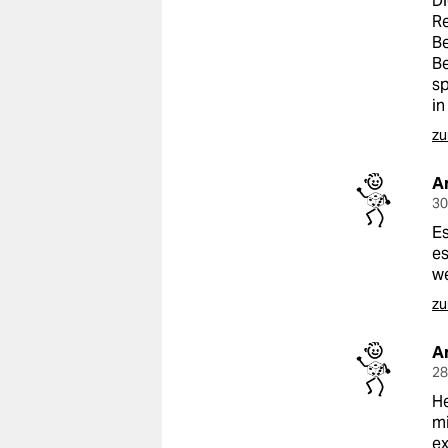
Di
epaper login
Re
Be
Be
sp
in
zu
A
30
Es
es
we
zu
A
28
He
mi
ex