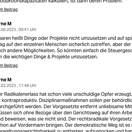
oduktionskapazitäten kalkuliert, ist dann deren Problem.
m Beitrag
rne M
.06.2023 , 09:41 Uhr
aren heißt Dinge oder Projekte nicht umzusetzen und auf spä
g auf den einzelnen Menschen sicherlich zutreffen, aber der
ch andere Möglichkeiten. So könnten einfach die Steuerges
 die wichtigen Dinge & Projekte umzusetzen.
m Beitrag
rne M
.02.2023 , 11:48 Uhr
r Radikalenerlass hat schon viele unschuldige Opfer erzeug
t kontraproduktiv. Disziplinarmaßnahmen sollen per behördl
rchgeführt werden. Der Vorgesetzte entfernt unliebsame Mit
ssen sich ohne Bezüge über den Gerichtsweg auf ihren Arbei
d beweisen, was sie nicht sind. Der rechtsradikale Vorgesetz
hon auf Vordermann bringen. Der demokratische Weg ist es 
rwaltungsgerichtsbarkeit zu entlasten, aufzustocken und ha