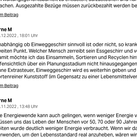
chen. Ausgezahlte Bezüge müssen zurückbezahlt werden bei 
m Beitrag
rne M
.12.2022 , 18:01 Uhr
abhängig ob Einweggeschirr sinnvoll ist oder nicht, so kran
eiten Punkt. Welcher Mensch zerreibt sein Essgeschirr und v
mit möchte ich das Einsammeln, Sortieren und Recyclen hin
fensichtlich über ein Planungsstadium nicht hinausgegangen 
ne Extrasteuer, Einweggeschirr wird es weiterhin geben und i
rtenreiner Kunststoff (im Gegensatz zu einer Lebensmittelver
m Beitrag
rne M
.11.2022 , 13:48 Uhr
e Energiewende kann auch gelingen, wenn weniger Energie v
ssen uns das Leben der Menschen vor 50, 70 oder 90 Jahren
iten wurde deutlich weniger Energie verbraucht. Wenn wir d
rwenden, um den Lebensstandard real anzuheben, wären wir