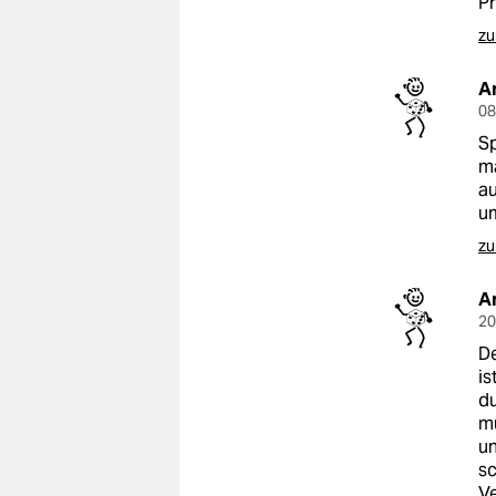
Pr
zu
A
08
Sp
ma
au
um
zu
A
20
De
is
du
mü
un
sc
Ve