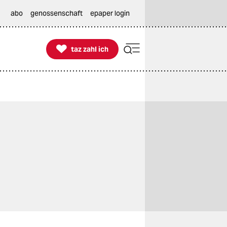
abo
genossenschaft
epaper login

taz zahl ich
taz zahl ich