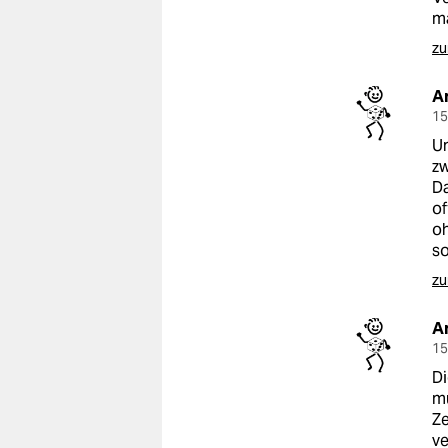
ma
zu
A
15
Un
zw
Da
of
oh
so
zu
A
15
Di
mü
Ze
ve