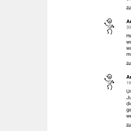
zu
A
30
He
ww
w
mü
zu
A
19
Un
Ju
di
ge
w
zu