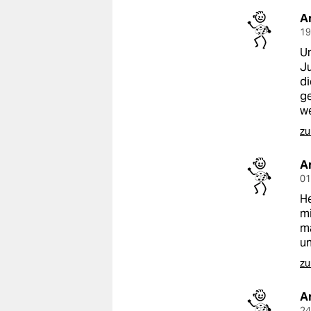
A
19
Un
Ju
di
ge
w
zu
A
01
He
mi
ma
un
zu
A
24