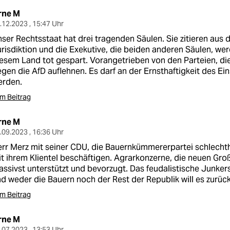
rne M
.12.2023 , 15:47 Uhr
ser Rechtsstaat hat drei tragenden Säulen. Sie zitieren aus d
risdiktion und die Exekutive, die beiden anderen Säulen, wer
esem Land tot gespart. Vorangetrieben von den Parteien, di
gen die AfD auflehnen. Es darf an der Ernsthaftigkeit des Ein
erden.
m Beitrag
rne M
.09.2023 , 16:36 Uhr
rr Merz mit seiner CDU, die Bauernkümmererpartei schlechthin
t ihrem Klientel beschäftigen. Agrarkonzerne, die neuen Gr
ssivst unterstützt und bevorzugt. Das feudalistische Junke
d weder die Bauern noch der Rest der Republik will es zurück
m Beitrag
rne M
.07.2023 , 13:53 Uhr