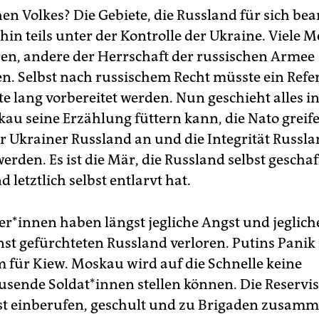
en Volkes? Die Gebiete, die Russland für sich be
hin teils unter der Kontrolle der Ukraine. Viele
hen, andere der Herrschaft der russischen Armee
n. Selbst nach russischem Recht müsste ein Re
 lang vorbereitet werden. Nun geschieht alles in 
au seine Erzählung füttern kann, die Nato greif
 Ukrainer Russland an und die Integrität Russl
werden. Es ist die Mär, die Russland selbst geschaf
d letztlich selbst entlarvt hat.
e­r*in­nen haben längst jegliche Angst und jeglic
st gefürchteten Russland verloren. Putins Panik i
ür Kiew. Moskau wird auf die Schnelle keine
ende Sol­da­t*in­nen stellen können. Die Re­ser­vis
t einberufen, geschult und zu Brigaden zusamm