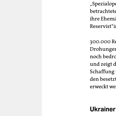
„Spezialop
betrachtet
ihre Ehemä
Re­ser­vis­
300.000 Re­
Drohungen 
noch bedro
und zeigt 
Schaffung 
den besetzt
erweckt we
Ukrai­ne­