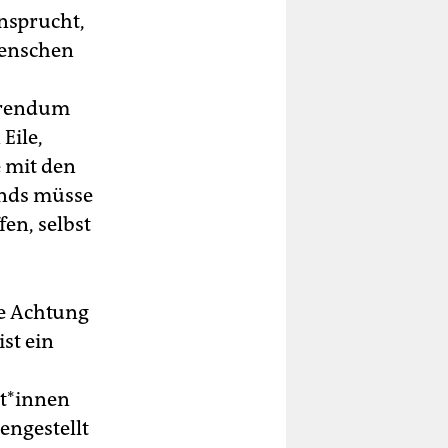
ansprucht,
 Menschen
ferendum
Eile,
e mit den
ands müsse
fen, selbst
he Achtung
st ein
­t*in­nen
engestellt