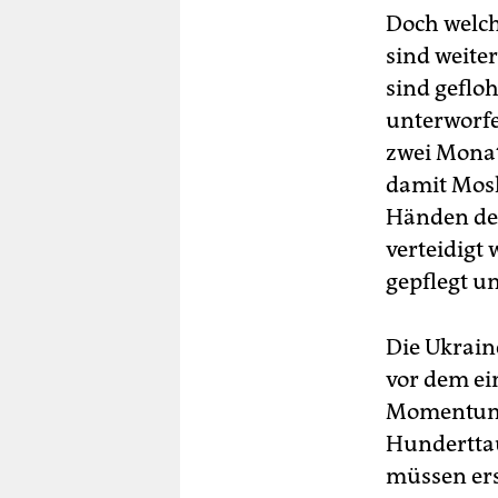
Doch welch
sind weiter
sind geflo
unterworfe
zwei Monate
damit Mosk
Händen der
verteidigt 
gepflegt un
Die Ukrai­n
vor dem ein
Momentum f
Hunderttaus
müssen ers