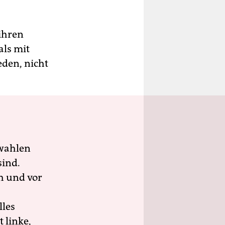
 ihren
als mit
eden, nicht
wahlen
sind.
h und vor
lles
 linke,