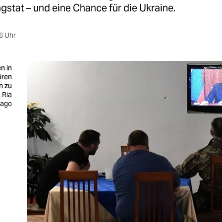
gstat – und eine Chance für die Ukraine.
6 Uhr
n in
ören
n zu
 Ria
mago