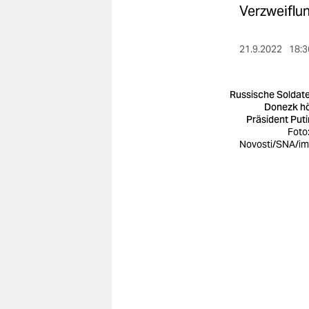
berlin
Verzweiflun
nord
21.9.2022
18:3
wahrheit
verlag
Russische Soldate
Donezk h
Präsident Puti
verlag
Foto:
Novosti/SNA/i
veranstaltungen
shop
fragen & hilfe
unterstützen
abo
genossenschaft