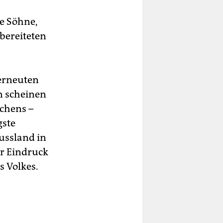
re Söhne,
bereiteten
 erneuten
n scheinen
chens –
gste
Russland in
er Eindruck
s Volkes.