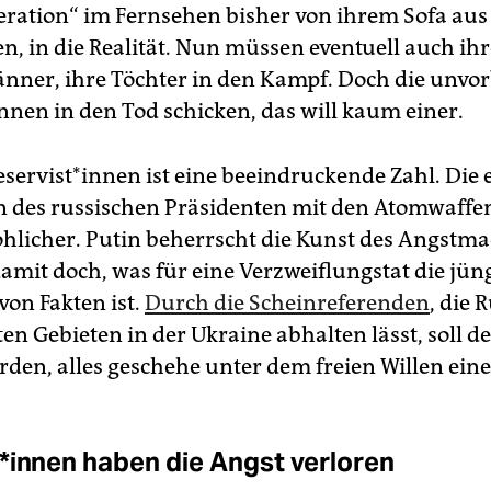
eration“ im Fernsehen bisher von ihrem Sofa aus
en, in die Realität. Nun müssen eventuell auch ih
nner, ihre Töchter in den Kampf. Doch die unvor
t*in­nen in den Tod schicken, das will kaum einer.
ser­vis­t*in­nen ist eine beeindruckende Zahl. Die
des russischen Präsidenten mit den Atomwaffe
hlicher. Putin beherrscht die Kunst des Angstma
damit doch, was für eine Verzweiflungstat die jün
von Fakten ist.
Durch die Scheinreferenden
, die 
en Gebieten in der Ukraine abhalten lässt, soll d
rden, alles geschehe unter dem freien Willen eine
r*in­nen haben die Angst verloren