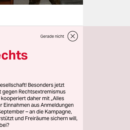
rt Vertrag
Gerade nicht
evölkerung.
nnt weiter
echts
 der Sicht
d taten so,
esellschaft! Besonders jetzt
rt gegen Rechtsextremismus
ten in
z kooperiert daher mit „Alles
ast
ller Einnahmen aus Anmeldungen
etzten
. September – an die Kampagne,
ein! Weil
rstützt und Freiräume sichern will,
bei?