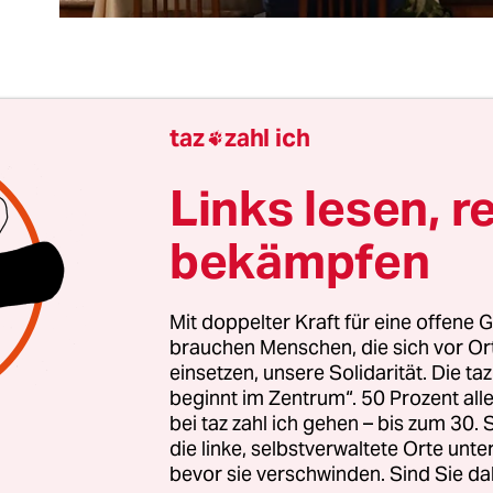
ergangenen knapp sieben Monaten bestand eine A
taz
zahl ich

n dem Kreml und der Mehrheit der russischen B
erstützt uns bei unserer Spezialoperation und kö
Links lesen, r
en Alltag fernab davon leben“, lautete dieser aus
bekämpfen
ellen Moskaus.
ussland nahmen diesen Vertrag für bare Münze un
Mit doppelter Kraft für eine offene G
brauchen Menschen, die sich vor O
ie der Krieg nichts an. Als geschähen die Gräuelta
einsetzen, unsere Solidarität. Die ta
barland nicht in ihrem Namen. Siegessicher, ja f
beginnt im Zentrum“. 50 Prozent a
ken wiederholten sie die von der Propaganda ges
bei taz zahl ich gehen – bis zum 30
 Kraft liegt in der Wahrheit! Der Sieg wird unser s
die linke, selbstverwaltete Orte unte
bevor sie verschwinden. Sind Sie da
 sind!“