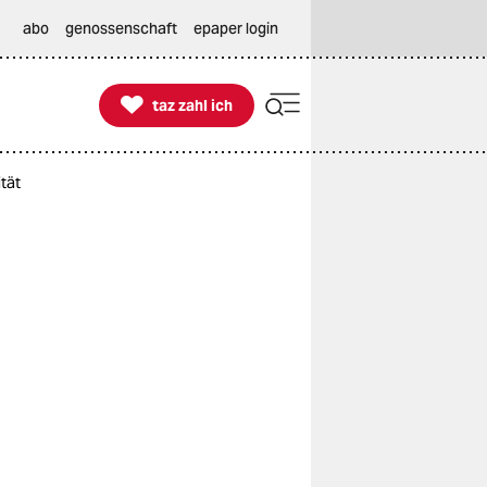
abo
genossenschaft
epaper login

taz zahl ich
taz zahl ich
ität