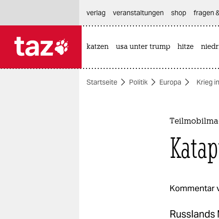
hautnavigation anspringen
hauptinhalt anspringen
footer anspringen
verlag
veranstaltungen
shop
fragen &
katzen
usa unter trump
hitze
nied

taz zahl ich
taz zahl ich
Startseite
Politik
Europa
Krieg i
themen
politik
Teilmobilma
öko
Katapu
gesellschaft
kultur
Kommentar 
sport
Russlands M