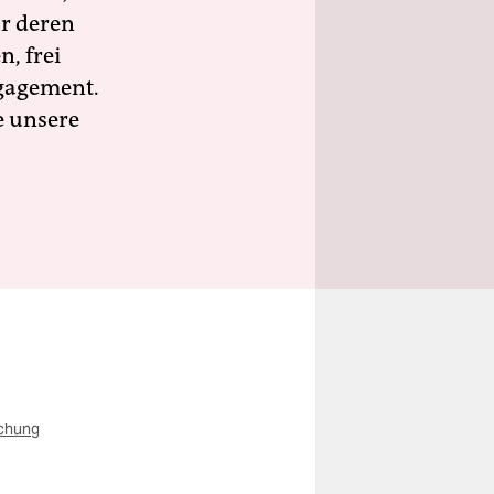
ür deren
n, frei
ngagement.
e unsere
chung