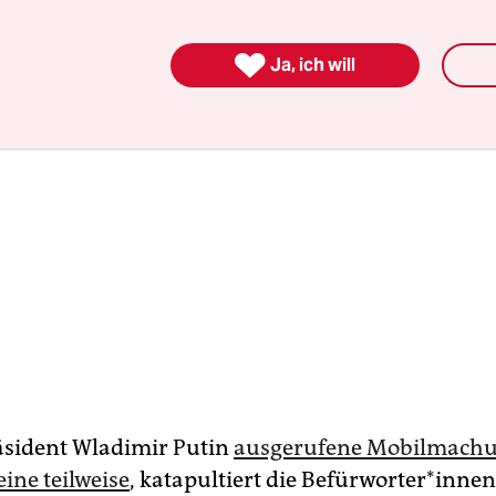

Ja, ich will
äsident Wladimir Putin
ausgerufene Mobilmachu
eine teilweise
, katapultiert die Befürworter*innen,