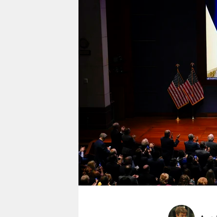
berlin
nord
wahrheit
verlag
verlag
veranstaltungen
shop
fragen & hilfe
unterstützen
abo
genossenschaft