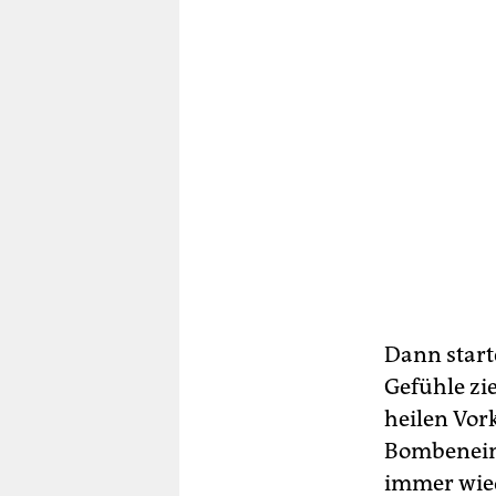
Dann starte
Gefühle zi
heilen Vor
Bombenein
immer wied