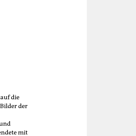
 auf die
Bilder der
 und
endete mit