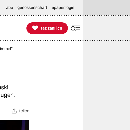
abo
genossenschaft
epaper login

taz zahl ich
taz zahl ich
Himmel“
nski
eugen.
teilen