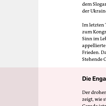
dem Slogan
der Ukrain
Im letzten 
zum Kongres
Sinn im Le
appellierte
Frieden. D
Stehende O
Die Enga
Der drohe
zeigt, wie