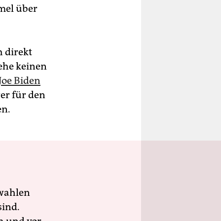
mmel über
h direkt
 sehe keinen
Joe Biden
rer für den
en.
wahlen
sind.