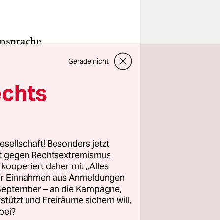
ansprache
egister
Gerade nicht
 – oder
echts
, sein
esellschaft! Besonders jetzt
rt gegen Rechtsextremismus
raine würde
z kooperiert daher mit „Alles
gt. Er
ller Einnahmen aus Anmeldungen
riff auf
. September – an die Kampagne,
1 –
rstützt und Freiräume sichern will,
bei?