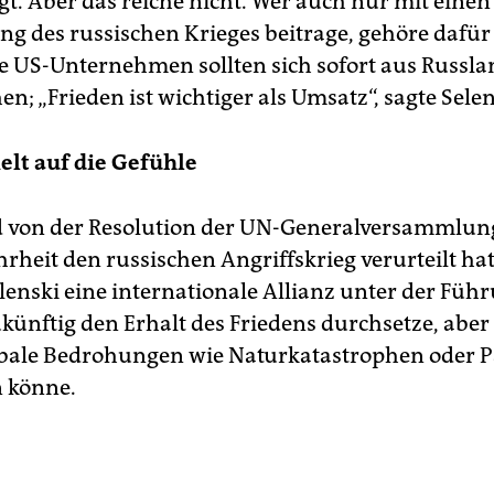
t. Aber das reiche nicht. Wer auch nur mit einen
ng des russischen Krieges beitrage, gehöre dafür 
le US-Unternehmen sollten sich sofort aus Russl
n; „Frieden ist wichtiger als Umsatz“, sagte Selen
ielt auf die Gefühle
von der Resolution der UN-Generalversammlung
rheit den russischen Angriffskrieg verurteilt hat
elenski eine internationale Allianz unter der Füh
ukünftig den Erhalt des Friedens durchsetze, aber
obale Bedrohungen wie Naturkatastrophen oder
 könne.