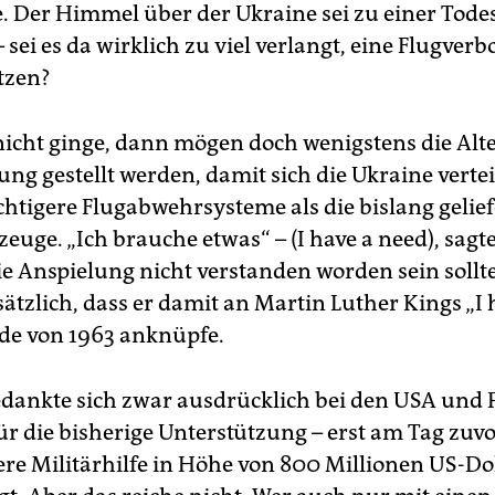
e. Der Himmel über der Ukraine sei zu einer Tod
sei es da wirklich zu viel verlangt, eine Flugver
tzen?
icht ginge, dann mögen doch wenigstens die Alt
ung gestellt werden, damit sich die Ukraine verte
htigere Flugabwehrsysteme als die bislang gelief
uge. „Ich brauche etwas“ – (I have a need), sagte
ie Anspielung nicht verstanden worden sein sollte
ätzlich, dass er damit an Martin Luther Kings „I 
de von 1963 anknüpfe.
edankte sich zwar ausdrücklich bei den USA und 
ür die bisherige Unterstützung – erst am Tag zuvo
ere Militärhilfe in Höhe von 800 Millionen US-Do