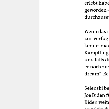
erlebt hab
geworden – 
durchzuse
Wenn das n
zur Verfüg
könne: mäc
Kampfflugze
und falls d
er noch zus
dream“-Re
Selenski b
Joe Biden f
Biden weit