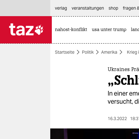
hautnavigation anspringen
hauptinhalt anspringen
footer anspringen
verlag
veranstaltungen
shop
fragen &
nahost-konflikt
usa unter trump
lan

taz zahl ich
taz zahl ich
Startseite
Politik
Amerika
Krieg 
themen
politik
Ukraines Pr
„Sch
öko
In einer em
gesellschaft
versucht, 
kultur
16.3.2022
18:3
sport