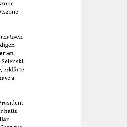
eszone
botszone
ernativen
idigen
erten,
 Selenski,
, erklärte
have a
Präsident
r hatte
llar