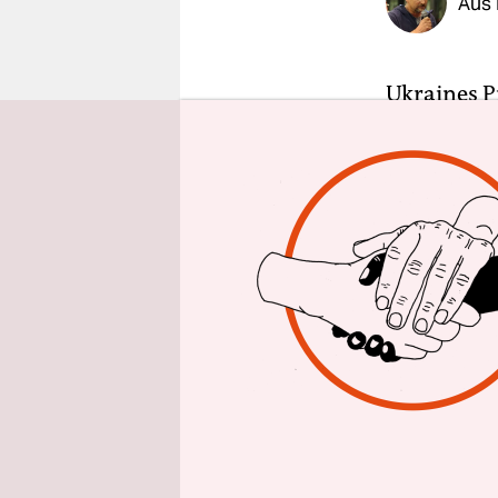
Aus 
epaper login
Ukraines P
vor beiden
gezogen, u
ukrainisch
der Ukrain
Kampfflugz
Selenski b
Land seien
nicht nur 
erinnerte 
Pearl Harb
Momente al