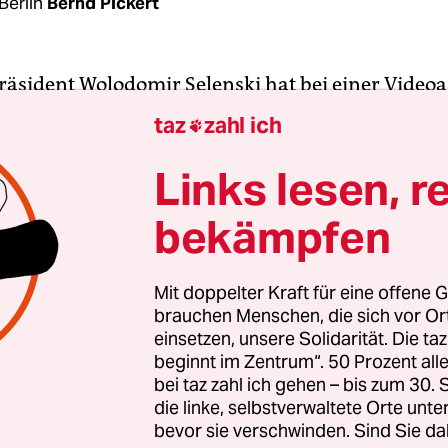
Berlin
Bernd Pickert
räsident Wolodomir Selenski hat bei einer Video
 Kammern des US-Kongresses am Mittwoch alle R
taz
zahl ich

m die USA doch noch davon zu überzeugen, im
en Luftraum eine Flugverbotszone durchzusetzen
Links lesen, r
e zumindest stärkere Flugabwehrsysteme oder
bekämpfen
euge zu schicken.
egann seine Ansprache auf Ukrainisch. Seine Stadt
Mit doppelter Kraft für eine offene G
brauchen Menschen, die sich vor O
 unter Beschuss, gäben aber nicht auf. In der Uk
einsetzen, unsere Solidarität. Die ta
das Land, sondern Freiheit und Demokratie vereidi
beginnt im Zentrum“. 50 Prozent a
die US-Amerikaner*innen an den japanischen Ang
bei taz zahl ich gehen – bis zum 30
or 1941 und die Anschläge vom 11. September 200
die linke, selbstverwaltete Orte unte
bevor sie verschwinden. Sind Sie da
so, wo sie selbst angegriffen worden waren.