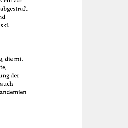
 Cent zur
abgestraft.
and
ski.
, die mit
te,
rung der
 auch
 Pandemien