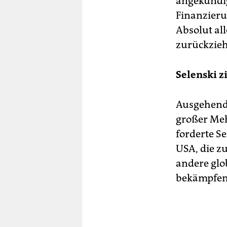
angekündig
Finanzieru
Absolut al
zurückziehe
Selenski z
Ausgehend 
großer Meh
forderte S
USA, die z
andere gl
bekämpfen