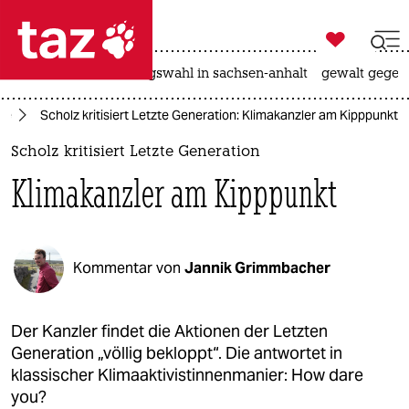

taz zahl ich
hitze
surfen
landtagswahl in sachsen-anhalt
gewalt gegen

taz zahl ich
te
Scholz kritisiert Letzte Generation: Klimakanzler am Kipppunkt
taz zahl ich
Scholz kritisiert Letzte Generation
themen
Klimakanzler am Kipppunkt
politik
öko
Kommentar von
Jannik Grimmbacher
gesellschaft
kultur
Der Kanzler findet die Aktionen der Letzten
Generation „völlig bekloppt“. Die antwortet in
sport
klassischer Klimaaktivistinnenmanier: How dare
you?