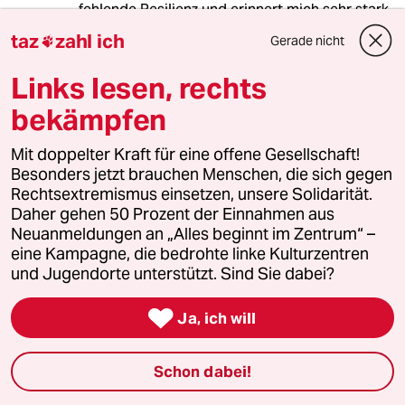
fehlende Resilienz und erinnert mich sehr stark
an das Verhalten stressiger Kleinkinder im
taz
zahl ich
Gerade nicht

Laden meiner Eltern. Wenn es das Bonbon
nicht gab, das man unbedingt haben wollte,
Links lesen, rechts
haben sich Kinderchen auf den Boden
geschmissen, geplärrt und wild mit den Füßen
bekämpfen
gestrampelt.
Mit doppelter Kraft für eine offene Gesellschaft!
Besonders jetzt brauchen Menschen, die sich gegen
Rechtsextremismus einsetzen, unsere Solidarität.
655170 (Profil gelöscht)
6G
Daher gehen 50 Prozent der Einnahmen aus
24.05.2023
,
10:17 Uhr
Neuanmeldungen an „Alles beginnt im Zentrum“ –
eine Kampagne, die bedrohte linke Kulturzentren
@MichaFr:
und Jugendorte unterstützt. Sind Sie dabei?
Ja, und genau das, was Ihre Eltern
(und Sie?) mit den Kinderchen erlebt

haben, tun jetzt die 80% und Scholz
Ja, ich will
als Reaktion auf die Aktionen der LG.
Schon dabei!
Ich zitiere mal einen der weltweit
renommiertesten Klimaforscher, Prof.