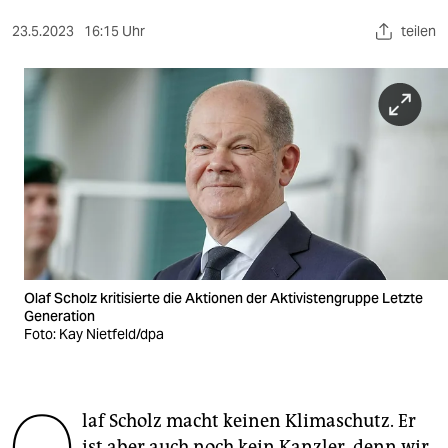
berlin
23.5.2023
16:15 Uhr
teilen
nord
wahrheit
verlag
verlag
veranstaltungen
shop
fragen & hilfe
Olaf Scholz kritisierte die Aktionen der Aktivistengruppe Letzte
Generation
unterstützen
Foto: Kay Nietfeld/dpa
abo
genossenschaft
laf Scholz macht keinen Klimaschutz. Er
ist aber auch noch kein Kanzler, denn wir