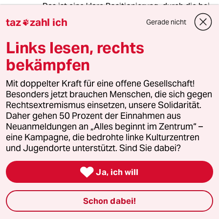
Das ist eine klare Positionierung, durch die bei
der Bundestagswahl eine deutliche
taz
zahl ich
Gerade nicht

Unterscheidung der Parteiangebote
stattfindet.
Links lesen, rechts
bekämpfen
Nachdem die Linke innerhalb des BSW eher
nach rechts rückt, bleibt unklar, ob sich die
Linke als Partei nochmals reaktivieren kann.
Mit doppelter Kraft für eine offene Gesellschaft!
Besonders jetzt brauchen Menschen, die sich gegen
Mit dem Zugehen auf die Mitte der
Rechtsextremismus einsetzen, unsere Solidarität.
Gesellschaft, wird ein Angebot für Diejenigen
Daher gehen 50 Prozent der Einnahmen aus
gemacht, die zuletzt von Ängsten des sozialen
Neuanmeldungen an „Alles beginnt im Zentrum“ –
Abstiegs getrieben wurden. Es wäre zu
eine Kampagne, die bedrohte linke Kulturzentren
begrüßen, dass das die Trotzreaktion, dann
und Jugendorte unterstützt. Sind Sie dabei?
eben "afd" zu wählen, bekämpft.

Ja, ich will
Die SPD hat den Mindestlohn eingeführt, ihn
erhöht und plant nun die nächste Erhöhung.
Das wurde vor den vergangenen Wahlen
Schon dabei!
angekündigt und auch durchgesetzt und