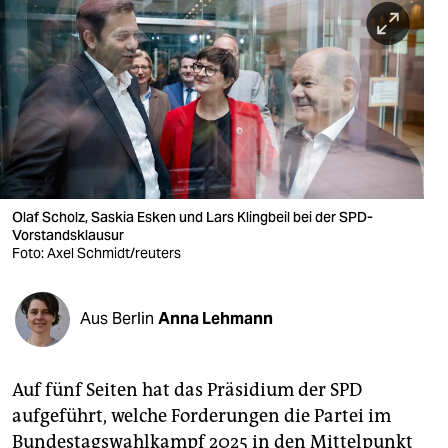
berlin
nord
wahrheit
verlag
verlag
veranstaltungen
Olaf Scholz, Saskia Esken und Lars Klingbeil bei der SPD-
Vorstandsklausur
Foto: Axel Schmidt/reuters
shop
fragen & hilfe
Aus Berlin
Anna Lehmann
unterstützen
abo
Auf fünf Seiten hat das Präsidium der SPD
genossenschaft
aufgeführt, welche Forderungen die Partei im
Bundestagswahlkampf 2025 in den Mittelpunkt