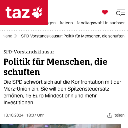

taz zahl ich
ceuta
hitze
bergsteigen
katzen
landtagswahl in sachsen-

taz zahl ich
chland
SPD-Vorstandsklausur: Politik für Menschen, die schuften
taz zahl ich
themen
SPD-Vorstandsklausur
Politik für Menschen, die
politik
schuften
öko
Die SPD schwört sich auf die Konfrontation mit der
Merz-Union ein. Sie will den Spitzensteuersatz
gesellschaft
erhöhen, 15 Euro Mindestlohn und mehr
Investitionen.
kultur
sport
13.10.2024
18:07 Uhr
teilen