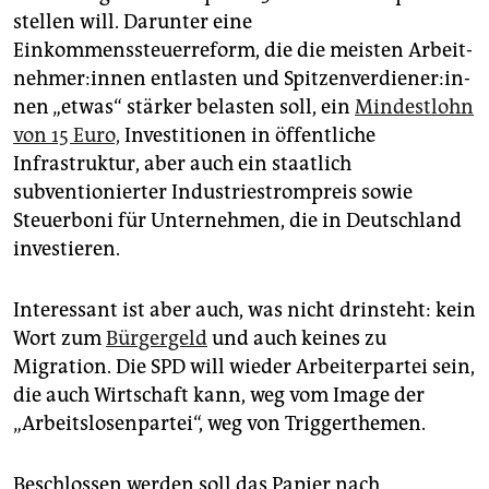
epaper login
stellen will. Darunter eine
Einkommenssteuerreform, die die meisten Ar­beit­
neh­me­r:in­nen entlasten und Spit­zen­ver­die­ne­r:in­
nen „etwas“ stärker belasten soll, ein
Mindestlohn
von 15 Euro,
Investitionen in öffentliche
Infrastruktur, aber auch ein staatlich
subventionierter Industriestrompreis sowie
Steuerboni für Unternehmen, die in Deutschland
investieren.
Interessant ist aber auch, was nicht drinsteht: kein
Wort zum
Bürgergeld
und auch keines zu
Migration. Die SPD will wieder Arbeiterpartei sein,
die auch Wirtschaft kann, weg vom Image der
„Arbeitslosenpartei“, weg von Triggerthemen.
Beschlossen werden soll das Papier nach