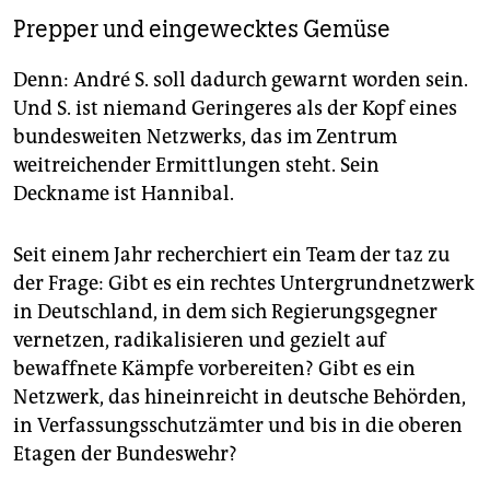
erhielten sie bei „
Der lange Atem“ 2019 den. 2. Preis
.
Prepper und eingewecktes Gemüse
Weitere ausgezeichnete taz-Texte
finden Sie hier
.
Denn: André S. soll dadurch gewarnt worden sein.
Und S. ist niemand Geringeres als der Kopf eines
bundesweiten Netzwerks, das im Zentrum
weitreichender Ermittlungen steht. Sein
Deckname ist Hannibal.
Seit einem Jahr recherchiert ein Team der taz zu
der Frage: Gibt es ein rechtes Untergrundnetzwerk
in Deutschland, in dem sich Regierungsgegner
vernetzen, radikalisieren und gezielt auf
bewaffnete Kämpfe vorbereiten? Gibt es ein
Netzwerk, das hineinreicht in deutsche Behörden,
in Verfassungsschutzämter und bis in die oberen
Etagen der Bundeswehr?