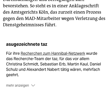
bevorstehen. So steht es in einer Anklageschrift
des Amtsgerichts Köln, das zurzeit einen Prozess
gegen den MAD-Mitarbeiter wegen Verletzung des
Dienstgeheimnisses führt.
asugezeichnete taz
Für ihre
Recherchen zum Hannibal-Netzwerk
wurde
das Recherche-Team der taz, für das vor allem
Christina Schmidt, Sebastian Erb, Martin Kaul, Daniel
Schulz und Alexandert Nabert tätig wären, mehrfach
geehrt.
mehr anzeigen
So wurden sie
im Jahr 2019 vom Branchenmagzin
medium magazin
als Team des Jahres
ausgezeichnet.
Vom Journalistenverband Berlin Brandenburg