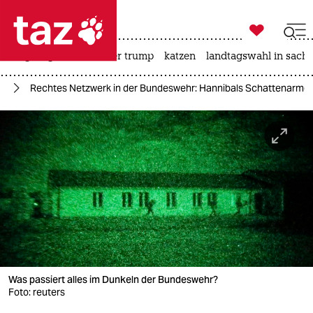

taz zahl ich
bergsteigen
usa unter trump
katzen
landtagswahl in sachs

taz zahl ich
rk
Rechtes Netzwerk in der Bundeswehr: Hannibals Schattenarme
taz zahl ich
themen
politik
öko
gesellschaft
kultur
Was passiert alles im Dunkeln der Bundeswehr?
sport
Foto: reuters