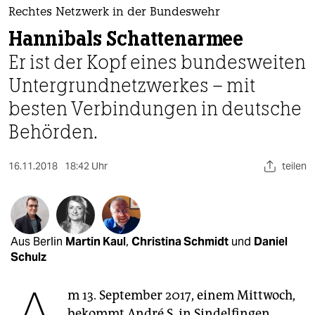
berlin
Rechtes Netzwerk in der Bundeswehr
nord
Hannibals Schattenarmee
Er ist der Kopf eines bundesweiten
wahrheit
Untergrundnetzwerkes – mit
verlag
besten Verbindungen in deutsche
verlag
Behörden.
veranstaltungen
16.11.2018
18:42 Uhr
teilen
shop
fragen & hilfe
unterstützen
Aus Berlin
Martin Kaul
,
Christina Schmidt
und
Daniel
Schulz
abo
genossenschaft
m 13. September 2017, einem Mittwoch,
bekommt André S. in Sindelfingen