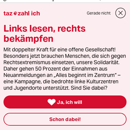
Sicherheitsmitarbeiter vom Flughafen, ein
taz
zahl ich
Personenschützer und ein Polizeiausbilder,
Gerade nicht

ahmen die Bewegungen des Russen nach. Sie
Links lesen, rechts
wollen vorbereitet sein.
bekämpfen
Also üben sie mit Kunststoffmessern, wie es wohl
Mit doppelter Kraft für eine offene Gesellschaft!
wäre, jemandem die Klinge durch die Kehle zu
Besonders jetzt brauchen Menschen, die sich gegen
ziehen? „Um jemanden mit dem Messer zu töten,
Rechtsextremismus einsetzen, unsere Solidarität.
muss man ihn am Oberschenkel treffen, dann in
Daher gehen 50 Prozent der Einnahmen aus
den Bauch, dann in den Hals.“ So erklärt es der
Neuanmeldungen an „Alles beginnt im Zentrum“ –
eine Kampagne, die bedrohte linke Kulturzentren
Trainer auf russisch. Einer muss übersetzen. Das
und Jugendorte unterstützt. Sind Sie dabei?
klingt dann so: „Schneiden, schneiden,
schneiden.“

Ja, ich will
Schon dabei!
Nur ein Spiel?