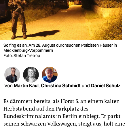
berlin
nord
wahrheit
verlag
So fing es an: Am 28. August durchsuchen Polizisten Häuser in
verlag
Mecklenburg-Vorpommern
Foto: Stefan Tretrop
veranstaltungen
shop
fragen & hilfe
Von
Martin Kaul
,
Christina Schmidt
und
Daniel Schulz
unterstützen
Es dämmert bereits, als Horst S. an einem kalten
abo
Herbstabend auf den Parkplatz des
Bundeskriminalamts in Berlin einbiegt. Er parkt
genossenschaft
seinen schwarzen Volkswagen, steigt aus, holt eine