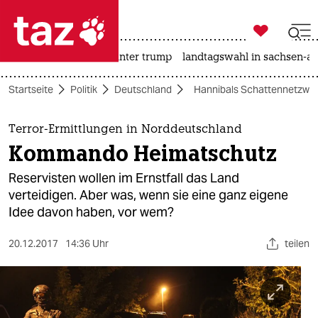

taz zahl ich
nahost-konflikt
usa unter trump
landtagswahl in sachsen-an

taz zahl ich
Startseite
Politik
Deutschland
Hannibals Schattennetzwe
taz zahl ich
themen
Terror-Ermittlungen in Norddeutschland
Kommando Heimatschutz
politik
Reservisten wollen im Ernstfall das Land
öko
verteidigen. Aber was, wenn sie eine ganz eigene
Idee davon haben, vor wem?
gesellschaft
20.12.2017
14:36 Uhr
teilen
kultur
sport