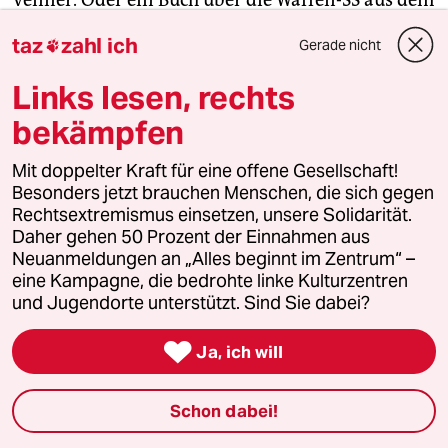
Verlag Nation Europa, der bis 2009 eine
taz
zahl ich
Gerade nicht

rechtsradikale Zeitschrift herausgab. Für seine
Recherchen über die Waffen-SS kauft der
Links lesen, rechts
Kommandeur der Reservisten-Kompanie bei
bekämpfen
Verlagen, die der Verfassungsschutz beobachtet.
Mit doppelter Kraft für eine offene Gesellschaft!
„Wenn ich Literatur kaufe aus einer frei
Besonders jetzt brauchen Menschen, die sich gegen
verfügbaren Quelle, dann kann ich das machen“,
Rechtsextremismus einsetzen, unsere Solidarität.
Daher gehen 50 Prozent der Einnahmen aus
sagt S. „Glücklicherweise leben wir in einem Land,
Neuanmeldungen an „Alles beginnt im Zentrum“ –
wo der Artikel 5 des Grundgesetzes gilt: Ich kann
eine Kampagne, die bedrohte linke Kulturzentren
mich aus jeder frei verfügbaren Quelle
und Jugendorte unterstützt. Sind Sie dabei?
informieren.“

Ja, ich will
S. liest auch
Russia Today, Politaia,
den
Honigmann-Blog.
Manches, sagt er, sei da auch mit
Schon dabei!
Vorsicht zu genießen.
Russia Today
ist ein