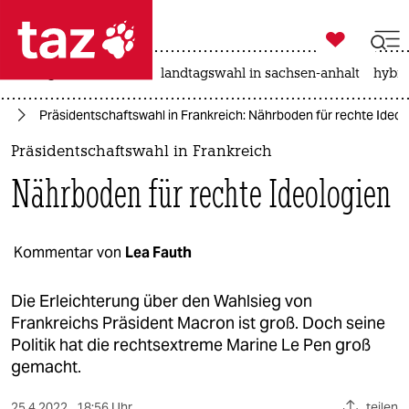

taz zahl ich
niedrigwasser
rente
landtagswahl in sachsen-anhalt
hybri

taz zahl ich
on
Präsidentschaftswahl in Frankreich: Nährboden für rechte Ideol
taz zahl ich
Präsidentschaftswahl in Frankreich
themen
Nährboden für rechte Ideologien
politik
öko
Kommentar von
Lea Fauth
gesellschaft
Die Erleichterung über den Wahlsieg von
Frankreichs Präsident Macron ist groß. Doch seine
kultur
Politik hat die rechtsextreme Marine Le Pen groß
gemacht.
sport
25.4.2022
18:56 Uhr
teilen