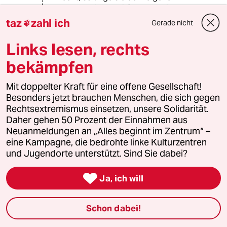
Zwecke dient. Bei Gelegenheit auch
Freihandelsideologien, bei denen
taz
zahl ich
Gerade nicht

man dann vorgibt, sich um die Armen
in den Produktionsexport-Zielländern
Links lesen, rechts
kümmern zu wollen. -Bevor man dann
bekämpfen
bei der ersten Lohnsteigerung weiter
ins nächste Billiglohnland zieht....
Mit doppelter Kraft für eine offene Gesellschaft!
Besonders jetzt brauchen Menschen, die sich gegen
Rechtsextremismus einsetzen, unsere Solidarität.
Usch Bert
UB
Daher gehen 50 Prozent der Einnahmen aus
26.04.2022
,
07:28 Uhr
Neuanmeldungen an „Alles beginnt im Zentrum“ –
Es sind also nicht die Wähler, die die
eine Kampagne, die bedrohte linke Kulturzentren
Entscheidung treffen Le Pen zu wählen,
und Jugendorte unterstützt. Sind Sie dabei?
sondern Macron der die Wähler dazu zwingt?

Ja, ich will
Das ist nichts anderes als ein Versuch davon
abzulenken wer tatsächlich die Verantwortung
trägt, nämlich die Wähler.
Schon dabei!