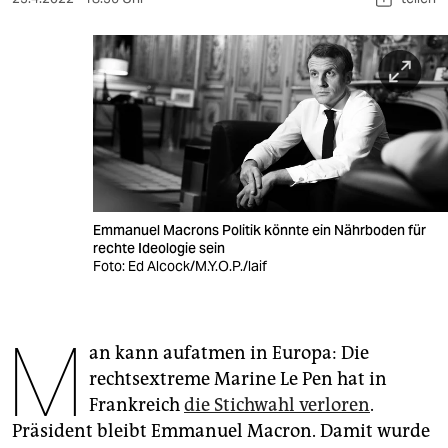
berlin
nord
wahrheit
verlag
verlag
veranstaltungen
Emmanuel Macrons Politik könnte ein Nährboden für
rechte Ideologie sein
shop
Foto: Ed Alcock/M.Y.O.P./laif
fragen & hilfe
unterstützen
M
an kann aufatmen in Europa: Die
abo
rechtsextreme Marine Le Pen hat in
Frankreich
die Stichwahl verloren
.
genossenschaft
Präsident bleibt Emmanuel Macron. Damit wurde