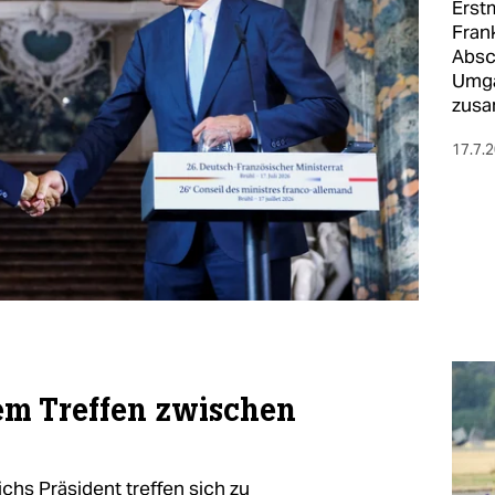
Erst
Fran
Absc
Umga
zusa
17.7.
em Treffen zwischen
chs Präsident treffen sich zu