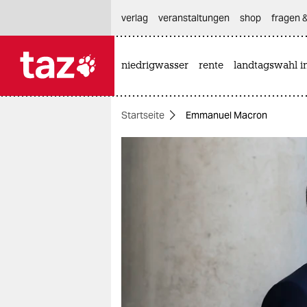
hautnavigation anspringen
hauptinhalt anspringen
footer anspringen
verlag
veranstaltungen
shop
fragen &
niedrigwasser
rente
landtagswahl i

taz zahl ich
taz zahl ich
Startseite
Emmanuel Macron
themen
politik
öko
gesellschaft
kultur
sport