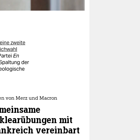
 eine zweite
tichwahl
Partei
En
 Spaltung der
deologische
fen von Merz und Macron
meinsame
klearübungen mit
ankreich vereinbart