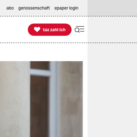
abo
genossenschaft
epaper login

taz zahl ich
taz zahl ich