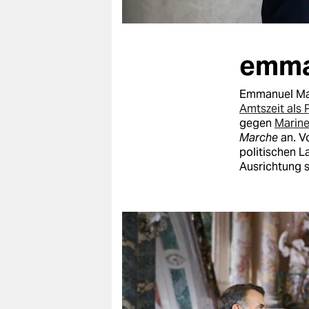
berlin
nord
emma
wahrheit
verlag
Emmanuel Macr
Amtszeit als 
verlag
gegen
Marine
Marche
an. Vo
veranstaltungen
politischen L
Ausrichtung s
shop
fragen & hilfe
unterstützen
abo
genossenschaft