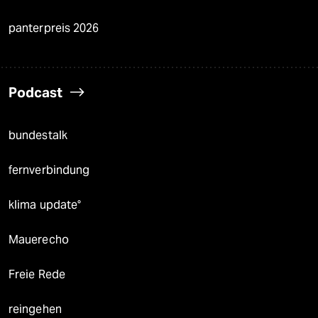
panterpreis 2026
Podcast
bundestalk
fernverbindung
klima update°
Mauerecho
Freie Rede
reingehen