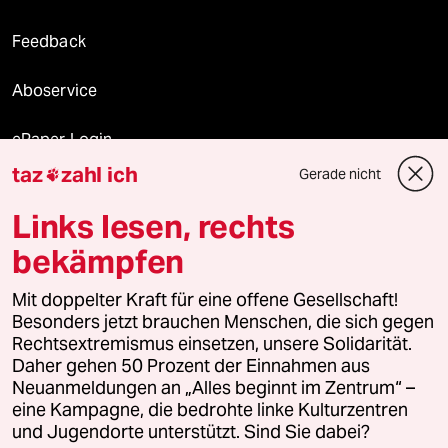
Feedback
Aboservice
ePaper Login
taz
zahl ich
Gerade nicht

Downloads für Abonnierende
Links lesen, rechts
bekämpfen
© 2026 taz Verlags und Vertriebs GmbH
Alle Rechte vorbehalten. Bei rechtlichen Fragen oder für Genehmigungen
Mit doppelter Kraft für eine offene Gesellschaft!
wenden Sie sich bitte an
lizenzen@taz.de
Besonders jetzt brauchen Menschen, die sich gegen
Rechtsextremismus einsetzen, unsere Solidarität.
Daher gehen 50 Prozent der Einnahmen aus
Feedback
Redaktionsstatut
Kommune-Richtlinien
KI-
Neuanmeldungen an „Alles beginnt im Zentrum“ –
eine Kampagne, die bedrohte linke Kulturzentren
Leitlinie
Informant
Datenschutz
Impressum
AGB
und Jugendorte unterstützt. Sind Sie dabei?