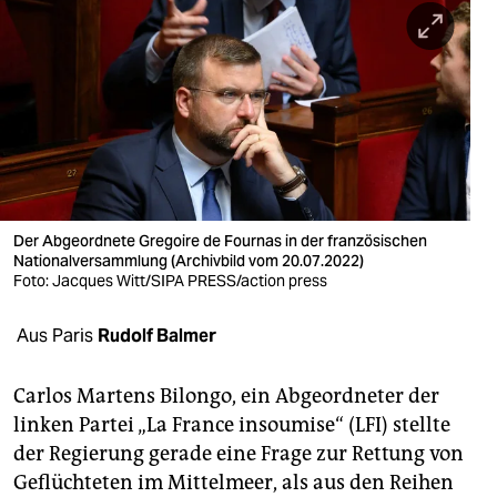
berlin
nord
wahrheit
verlag
verlag
veranstaltungen
Der Abgeordnete Gregoire de Fournas in der französischen
Nationalversammlung (Archivbild vom 20.07.2022)
Foto: Jacques Witt/SIPA PRESS/action press
shop
fragen & hilfe
Aus Paris
Rudolf Balmer
unterstützen
Carlos Martens Bilongo, ein Abgeordneter der
abo
linken Partei „La France insoumise“ (LFI) stellte
der Regierung gerade eine Frage zur Rettung von
genossenschaft
Geflüchteten im Mittelmeer, als aus den Reihen