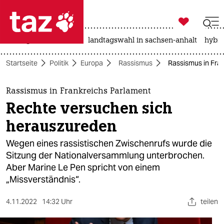

taz zahl ich
niedrigwasser
rente
landtagswahl in sachsen-anhalt
hybri

taz zahl ich
Startseite
Politik
Europa
Rassismus
Rassismus in Fra
taz zahl ich
themen
Rassismus in Frankreichs Parlament
Rechte versuchen sich
politik
herauszureden
öko
Wegen eines rassistischen Zwischenrufs wurde die
Sitzung der Nationalversammlung unterbrochen.
gesellschaft
Aber Marine Le Pen spricht von einem
„Missverständnis“.
kultur
sport
4.11.2022
14:32 Uhr
teilen