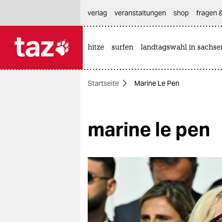
hautnavigation anspringen
hauptinhalt anspringen
footer anspringen
verlag
veranstaltungen
shop
fragen &
hitze
surfen
landtagswahl in sachse

taz zahl ich
taz zahl ich
Startseite
Marine Le Pen
themen
politik
marine le pen
öko
gesellschaft
kultur
sport