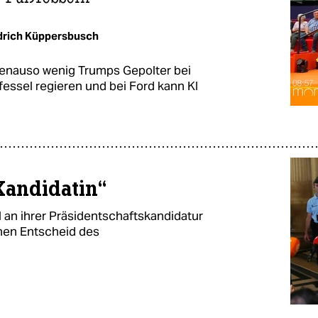
drich Küppersbusch
 genauso wenig Trumps Gepolter bei
ßfessel regieren und bei Ford kann KI
 Kandidatin“
 an ihrer Präsidentschaftskandidatur
einen Entscheid des