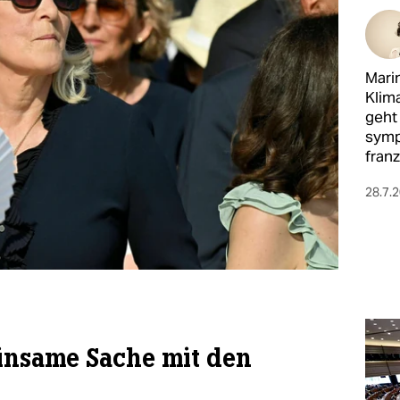
Mari
Klima
geht
symp
fran
28.7.
insame Sache mit den