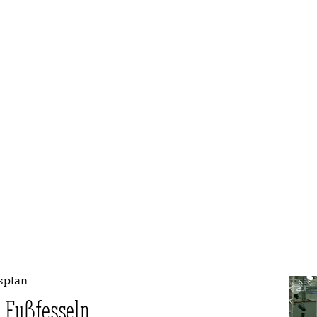
tsplan
 Fußfesseln