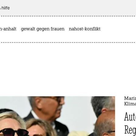
 hilfe
n-anhalt
gewalt gegen frauen
nahost-konflikt
Mari
Klim
Aut
Reg