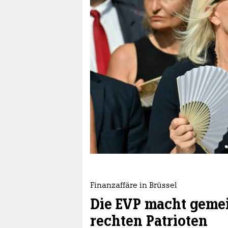
berlin
nord
wahrheit
verlag
verlag
veranstaltungen
shop
fragen & hilfe
unterstützen
Finanzaffäre in Brüssel
abo
Die EVP macht geme
genossenschaft
rechten Patrioten