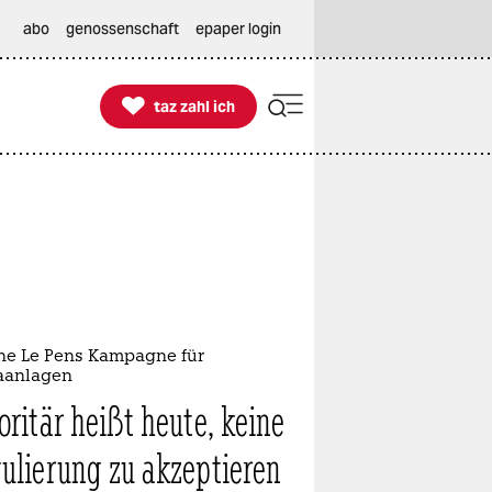
abo
genossenschaft
epaper login

taz zahl ich
taz zahl ich
ne Le Pens Kampagne für
aanlagen
oritär heißt heute, keine
ulierung zu akzeptieren