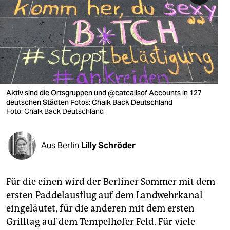
berlin
nord
wahrheit
verlag
verlag
Aktiv sind die Ortsgruppen und @catcallsof Accounts in 127
deutschen Städten Fotos: Chalk Back Deutschland
veranstaltungen
Foto: Chalk Back Deutschland
shop
Aus Berlin
Lilly Schröder
fragen & hilfe
unterstützen
Für die einen wird der Berliner Sommer mit dem
abo
ersten Paddelausflug auf dem Landwehrkanal
eingeläutet, für die anderen mit dem ersten
genossenschaft
Grilltag auf dem Tempelhofer Feld. Für viele