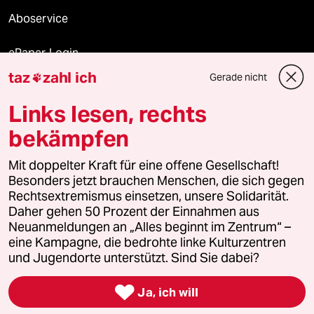
Aboservice
ePaper Login
taz
zahl ich
Gerade nicht

Downloads für Abonnierende
Links lesen, rechts
bekämpfen
© 2026 taz Verlags und Vertriebs GmbH
Alle Rechte vorbehalten. Bei rechtlichen Fragen oder für Genehmigungen
Mit doppelter Kraft für eine offene Gesellschaft!
wenden Sie sich bitte an
lizenzen@taz.de
Besonders jetzt brauchen Menschen, die sich gegen
Rechtsextremismus einsetzen, unsere Solidarität.
Daher gehen 50 Prozent der Einnahmen aus
Feedback
Redaktionsstatut
Kommune-Richtlinien
KI-
Neuanmeldungen an „Alles beginnt im Zentrum“ –
eine Kampagne, die bedrohte linke Kulturzentren
Leitlinie
Informant
Datenschutz
Impressum
AGB
und Jugendorte unterstützt. Sind Sie dabei?
Seitenwende
Einwilligungen widerrufen (Ads)

Ja, ich will