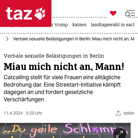

taz zahl ich
bergsteigen
usa unter trump
katzen
landtagswahl in sachs

taz zahl ich
in
Verbale sexuelle Belästigungen in Berlin: Miau mich nicht an, Ma
taz zahl ich
themen
Verbale sexuelle Belästigungen in Berlin
Miau mich nicht an, Mann!
politik
Catcalling stellt für viele Frauen eine alltägliche
öko
Bedrohung dar. Eine Streetart-Initiative kämpft
dagegen an und fordert gesetzliche
gesellschaft
Verschärfungen
kultur
11.4.2024
9:20 Uhr
teilen
sport