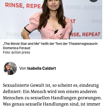
berlin
nord
wahrheit
verlag
verlag
„The Movie Star and Me“ heißt der Text der Theaterregisseurin
Domenica Feraud
veranstaltungen
Foto: action press
shop
Von
Isabella Caldart
fragen & hilfe
unterstützen
Sexualisierte Gewalt ist, so scheint es, eindeutig
abo
definiert: Ein Mensch wird von einem anderen
Menschen zu sexuellen Handlungen gezwungen.
genossenschaft
Was genau sexuelle Handlungen sind, ist immer