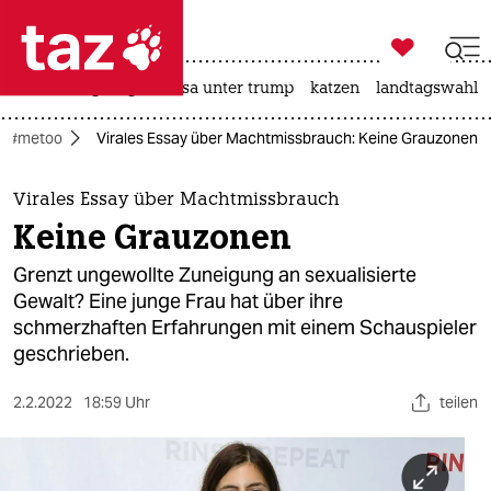

taz zahl ich
hitze
bergsteigen
usa unter trump
katzen
landtagswahl i

taz zahl ich
#metoo
Virales Essay über Machtmissbrauch: Keine Grauzonen
taz zahl ich
themen
Virales Essay über Machtmissbrauch
Keine Grauzonen
politik
Grenzt ungewollte Zuneigung an sexualisierte
öko
Gewalt? Eine junge Frau hat über ihre
schmerzhaften Erfahrungen mit einem Schauspieler
gesellschaft
geschrieben.
kultur
2.2.2022
18:59 Uhr
teilen
sport