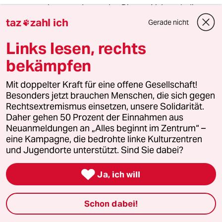
aber gerade von den Dingen. Vgl. auch die
thoeretische Abahndlung von Avishai Margalit:
taz
zahl ich
Gerade nicht

Politik der Würde -
Links lesen, rechts
bekämpfen
Über Achtung und Verachtung.
Ich hoffe, es haben noch mehr Menschen den
Mut, damit an die Öffentlichkeit zu treten, denn
Mit doppelter Kraft für eine offene Gesellschaft!
es ist keine Einbildung!
Besonders jetzt brauchen Menschen, die sich gegen
Rechtsextremismus einsetzen, unsere Solidarität.
Daher gehen 50 Prozent der Einnahmen aus
Neuanmeldungen an „Alles beginnt im Zentrum“ –
Kirsten1990
eine Kampagne, die bedrohte linke Kulturzentren
08.02.2022
,
20:03 Uhr
und Jugendorte unterstützt. Sind Sie dabei?
Es kommt mir so bekannt vor :-( Nicht aus der
Filmbranche, er war Dozent. Erst einen Tag! vor

Ja, ich will
meiner Entlassung aus der Psychiatrie im
November 2018 sagte eine Schwester bei
meiner letzten Visite vor versammelter Runde
Schon dabei!
zu mir: "Frau S., Hand an den Po ist nicht ok...."